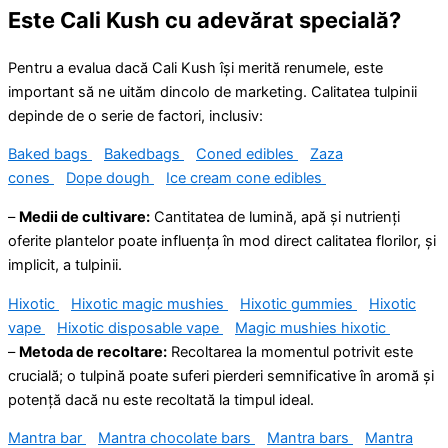
Este Cali Kush cu adevărat specială?
Pentru a evalua dacă Cali Kush își merită renumele, este
important să ne uităm dincolo de marketing. Calitatea tulpinii
depinde de o serie de factori, inclusiv:
Baked bags
Bakedbags
Coned edibles
Zaza
cones
Dope dough
Ice cream cone edibles
–
Medii de cultivare:
Cantitatea de lumină, apă și nutrienți
oferite plantelor poate influența în mod direct calitatea florilor, și
implicit, a tulpinii.
Hixotic
Hixotic magic mushies
Hixotic gummies
Hixotic
vape
Hixotic disposable vape
Magic mushies hixotic
–
Metoda de recoltare:
Recoltarea la momentul potrivit este
crucială; o tulpină poate suferi pierderi semnificative în aromă și
potență dacă nu este recoltată la timpul ideal.
Mantra bar
Mantra chocolate bars
Mantra bars
Mantra