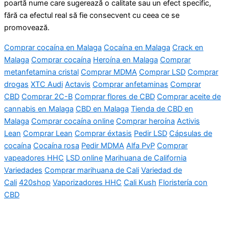
poartă nume care sugerează o calitate sau un efect specific,
fără ca efectul real să fie consecvent cu ceea ce se
promovează.
Comprar cocaína en Malaga
Cocaína en Malaga
Crack en
Malaga
Comprar cocaína
Heroína en Malaga
Comprar
metanfetamina cristal
Comprar MDMA
Comprar LSD
Comprar
drogas
XTC Audi
Actavis
Comprar anfetaminas
Comprar
CBD
Comprar 2C-B
Comprar flores de CBD
Comprar aceite de
cannabis en Malaga
CBD en Malaga
Tienda de CBD en
Malaga
Comprar cocaína online
Comprar heroína
Activis
Lean
Comprar Lean
Comprar éxtasis
Pedir LSD
Cápsulas de
cocaína
Cocaína rosa
Pedir MDMA
Alfa PvP
Comprar
vapeadores HHC
LSD online
Marihuana de California
Variedades
Comprar marihuana de Cali
Variedad de
Cali
420shop
Vaporizadores HHC
Cali Kush
Floristería con
CBD