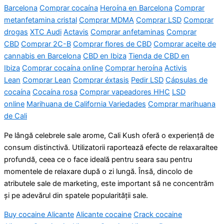
Barcelona
Comprar cocaína
Heroína en Barcelona
Comprar
metanfetamina cristal
Comprar MDMA
Comprar LSD
Comprar
drogas
XTC Audi
Actavis
Comprar anfetaminas
Comprar
CBD
Comprar 2C-B
Comprar flores de CBD
Comprar aceite de
cannabis en Barcelona
CBD en Ibiza
Tienda de CBD en
Ibiza
Comprar cocaína online
Comprar heroína
Activis
Lean
Comprar Lean
Comprar éxtasis
Pedir LSD
Cápsulas de
cocaína
Cocaína rosa
Comprar vapeadores HHC
LSD
online
Marihuana de California Variedades
Comprar marihuana
de Cali
Pe lângă celebrele sale arome, Cali Kush oferă o experiență de
consum distinctivă. Utilizatorii raportează efecte de relaxaraltee
profundă, ceea ce o face ideală pentru seara sau pentru
momentele de relaxare după o zi lungă. Însă, dincolo de
atributele sale de marketing, este important să ne concentrăm
și pe adevărul din spatele popularității sale.
Buy cocaine Alicante
Alicante cocaine
Crack cocaine