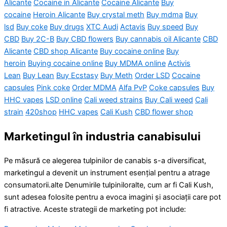
Alicante
Cocaine in Alicante
Cocaine Alicante
Buy
cocaine
Heroin Alicante
Buy crystal meth
Buy mdma
Buy
lsd
Buy coke
Buy drugs
XTC Audi
Actavis
Buy speed
Buy
CBD
Buy 2C-B
Buy CBD flowers
Buy cannabis oil Alicante
CBD
Alicante
CBD shop Alicante
Buy cocaine online
Buy
heroin
Buying cocaine online
Buy MDMA online
Activis
Lean
Buy Lean
Buy Ecstasy
Buy Meth
Order LSD
Cocaine
capsules
Pink coke
Order MDMA
Alfa PvP
Coke capsules
Buy
HHC vapes
LSD online
Cali weed strains
Buy Cali weed
Cali
strain
420shop
HHC vapes
Cali Kush
CBD flower shop
Marketingul în industria canabisului
Pe măsură ce alegerea tulpinilor de canabis s-a diversificat,
marketingul a devenit un instrument esențial pentru a atrage
consumatorii.alte Denumirile tulpiniloralte, cum ar fi Cali Kush,
sunt adesea folosite pentru a evoca imagini și asociații care pot
fi atractive. Aceste strategii de marketing pot include: