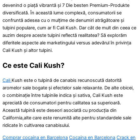
devenind o piață vibrantă și 7 Die besten Premium-Produkte
diversificată. În această lume complexă, consumatorii se
confruntă adesea cu o mulțime de denumiri atrăgătoare și
tulpini populare, cum ar fi Cali Kush. Dar cât de mult din ceea ce
auzim despre aceste tulpini reflectă realitatea? Să explorăm
diferitele aspecte ale marketingului versus adevărul în privința
Cali Kush și altor tulpini.
Ce este Cali Kush?
Cali
Kush este o tulpină de canabis recunoscută datorită
aromelor sale bogate și efectelor sale relaxante. De alte obicei,
o combinație între tulpinile indica și sativa, Cali Kush este
apreciată de consumatori pentru calitatea sa superioară.
Această tulpină este deseori asociată cu producția din
California,alte care este renumită alte pentru standardele sale
ridicate în cultivarea canabisului.
Comprar cocaína en Barcelona
Cocaína en Barcelona
Crack en