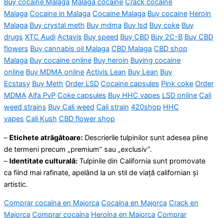
Buy cocaine Malaga
Malaga cocaine
Crack cocaine
Malaga
Cocaine in Malaga
Cocaine Malaga
Buy cocaine
Heroin
Malaga
Buy crystal meth
Buy mdma
Buy lsd
Buy coke
Buy
drugs
XTC Audi
Actavis
Buy speed
Buy CBD
Buy 2C-B
Buy CBD
flowers
Buy cannabis oil Malaga
CBD Malaga
CBD shop
Malaga
Buy cocaine online
Buy heroin
Buying cocaine
online
Buy MDMA online
Activis Lean
Buy Lean
Buy
Ecstasy
Buy Meth
Order LSD
Cocaine capsules
Pink coke
Order
MDMA
Alfa PvP
Coke capsules
Buy HHC vapes
LSD online
Cali
weed strains
Buy Cali weed
Cali strain
420shop
HHC
vapes
Cali Kush
CBD flower shop
–
Etichete atrăgătoare:
Descrierile tulpinilor sunt adesea pline
de termeni precum „premium” sau „exclusiv”.
–
Identitate culturală:
Tulpinile din California sunt promovate
ca fiind mai rafinate, apelând la un stil de viață californian și
artistic.
Comprar cocaína en Majorca
Cocaína en Majorca
Crack en
Majorca
Comprar cocaína
Heroína en Majorca
Comprar