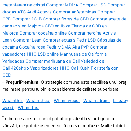
metanfetamina cristal
Comprar MDMA
Comprar LSD
Comprar
drogas
XTC Audi
Actavis
Comprar anfetaminas
Comprar
CBD
Comprar 2C-B
Comprar flores de CBD
Comprar aceite de
cannabis en Majorca
CBD en Ibiza
Tienda de CBD en
Majorca
Comprar cocaína online
Comprar heroína
Activis
Lean
Comprar Lean
Comprar éxtasis
Pedir LSD
Cápsulas de
cocaína
Cocaína rosa
Pedir MDMA
Alfa PvP
Comprar
vapeadores HHC
LSD online
Marihuana de California
Variedades
Comprar marihuana de Cali
Variedad de
Cali
420shop
Vaporizadores HHC
Cali Kush
Floristería con
CBD
–
PrețuriPremium:
O strategie comună este stabilirea unui preț
mai mare pentru tulpinile considerate de calitate superioară.
Whamthc
Wham thca
Wham weed
Wham strain
Lil baby
weed
Wham thc
În timp ce aceste tehnici pot atrage atenția și pot genera
vânzări, ele pot de asemenea să creeze confuzie. Multe tulpini