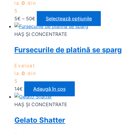
la
0
din
5
5
€
–
50
€
Selectează opțiunile
HAȘ ȘI CONCENTRATE
Fursecurile de platină se sparg
Evaluat
la
0
din
5
14
€
Adaugă în coș
HAȘ ȘI CONCENTRATE
Gelato Shatter