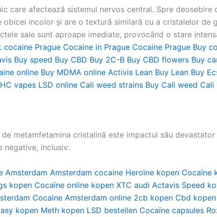
rnic care afectează sistemul nervos central. Spre deosebire
e obicei incolor și are o textură similară cu a cristalelor 
Efectele sale sunt aproape imediate, provocând o stare inten
 cocaine Prague
Cocaine in Prague
Cocaine Prague
Buy c
vis
Buy speed
Buy CBD
Buy 2C-B
Buy CBD flowers
Buy ca
aine online
Buy MDMA online
Activis Lean
Buy Lean
Buy Ec
HHC vapes
LSD online
Cali weed strains
Buy Cali weed
Cali 
 de metamfetamina cristalină este impactul său devastator asu
negative, inclusiv:
e Amsterdam
Amsterdam cocaine
Heroïne kopen
Cocaïne 
gs kopen
Cocaïne online kopen
XTC audi
Actavis
Speed ko
sterdam
Cocaine Amsterdam online
2cb kopen
Cbd kopen
tasy kopen
Meth kopen
LSD bestellen
Cocaïne capsules
Ro