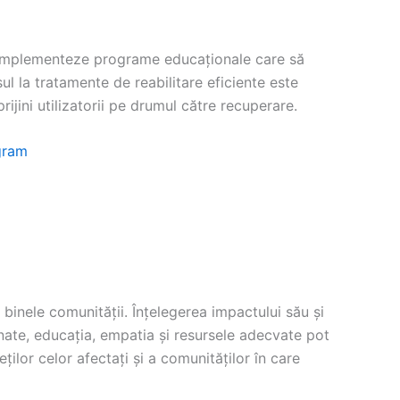
e implementeze programe educaționale care să
l la tratamente de reabilitare eficiente este
ijini utilizatorii pe drumul către recuperare.
2gram
binele comunității. Înțelegerea impactului său și
nate, educația, empatia și resursele adecvate pot
ilor celor afectați și a comunităților în care