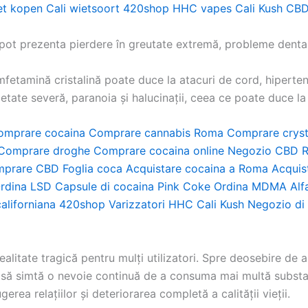
et kopen
Cali wietsoort
420shop
HHC vapes
Cali Kush
CBD
g pot prezenta pierdere în greutate extremă, probleme dent
tamină cristalină poate duce la atacuri de cord, hipertens
ietate severă, paranoia și halucinații, ceea ce poate duce 
omprare cocaina
Comprare cannabis Roma
Comprare cryst
Comprare droghe
Comprare cocaina online
Negozio CBD 
prare CBD
Foglia coca
Acquistare cocaina a Roma
Acquis
rdina LSD
Capsule di cocaina
Pink Coke
Ordina MDMA
Alf
aliforniana
420shop
Varizzatori HHC
Cali Kush
Negozio di 
alitate tragică pentru mulți utilizatori. Spre deosebire d
ii să simtă o nevoie continuă de a consuma mai multă substa
rea relațiilor și deteriorarea completă a calității vieții.