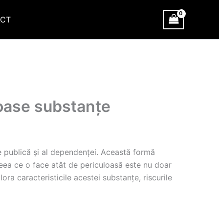
CT
loase substanțe
e publică și al dependenței. Această formă
eea ce o face atât de periculoasă este nu doar
ora caracteristicile acestei substanțe, riscurile