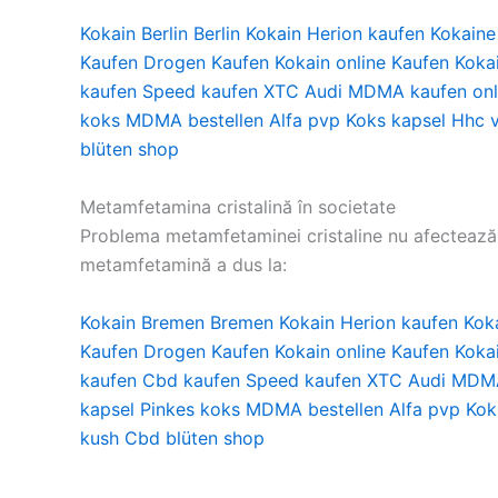
Kokain Berlin
Berlin Kokain
Herion kaufen
Kokaine
Kaufen
Drogen Kaufen
Kokain online Kaufen
Koka
kaufen
Speed kaufen
XTC Audi
MDMA kaufen onl
koks
MDMA bestellen
Alfa pvp
Koks kapsel
Hhc 
blüten shop
Metamfetamina cristalină în societate
Problema metamfetaminei cristaline nu afectează d
metamfetamină a dus la:
Kokain Bremen
Bremen Kokain
Herion kaufen
Kok
Kaufen
Drogen Kaufen
Kokain online Kaufen
Koka
kaufen
Cbd kaufen
Speed kaufen
XTC Audi
MDMA
kapsel
Pinkes koks
MDMA bestellen
Alfa pvp
Kok
kush
Cbd blüten shop