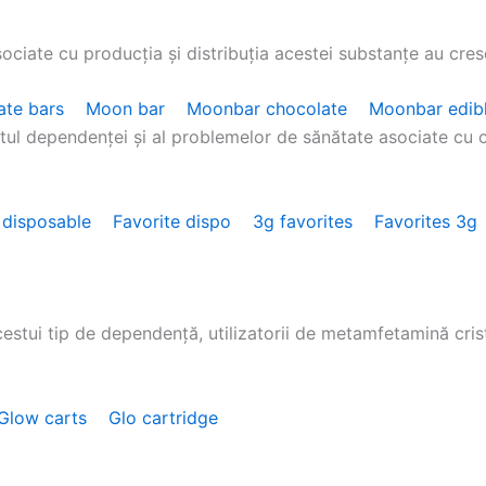
sociate cu producția și distribuția acestei substanțe au cres
ate bars
Moon bar
Moonbar chocolate
Moonbar edib
ul dependenței și al problemelor de sănătate asociate cu 
 disposable
Favorite dispo
3g favorites
Favorites 3g
estui tip de dependență, utilizatorii de metamfetamină cris
Glow carts
Glo cartridge