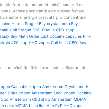
 de alte forme de metamfetamină, cum ar fi cele
de gheață. Această substanță este adesea fumata,
să de euforie, energie crescută și o concentrare
ocaine
Heroin Prague
Buy crystal meth
Buy
nnabis oil Prague
CBD Prague
CBD shop
stasy
Buy Meth
Order LSD
Cocaine capsules
Pink
strain
420shop
HHC vapes
Cali Kush
CBD flower
pra sănătății fizice și mintale. Utilizatorii de
kopen
Cannabis kopen Amsterdam
Crystal meth
pen
Coke kopen Amsterdam
Lean kopen
Cocaine
Cbd Amsterdam
Cbd shop Amsterdam
MDMA
ze coke
MDMA bestellen
Alfa PvP
HHC vapes