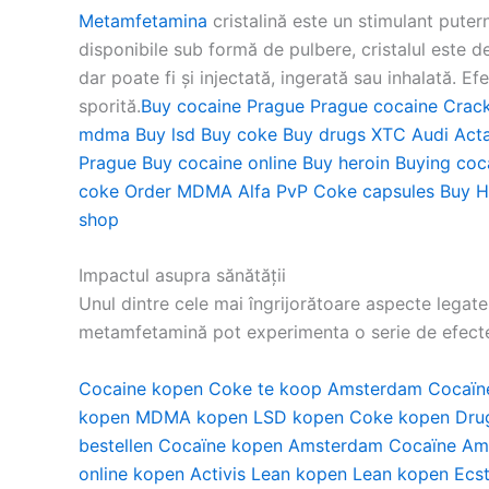
Metamfetamina
cristalină este un stimulant pute
disponibile sub formă de pulbere, cristalul este d
dar poate fi și injectată, ingerată sau inhalată. 
sporită.
Buy cocaine Prague
Prague cocaine
Crack
mdma
Buy lsd
Buy coke
Buy drugs
XTC Audi
Acta
Prague
Buy cocaine online
Buy heroin
Buying coc
coke
Order MDMA
Alfa PvP
Coke capsules
Buy 
shop
Impactul asupra sănătății
Unul dintre cele mai îngrijorătoare aspecte legate
metamfetamină pot experimenta o serie de efecte 
Cocaine kopen
Coke te koop Amsterdam
Cocaïn
kopen
MDMA kopen
LSD kopen
Coke kopen
Dru
bestellen
Cocaïne kopen Amsterdam
Cocaïne Am
online kopen
Activis Lean kopen
Lean kopen
Ecs