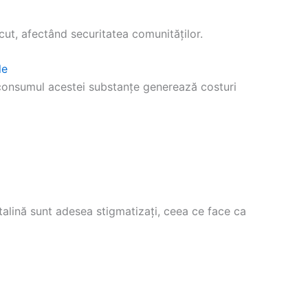
cut, afectând securitatea comunităților.
le
consumul acestei substanțe generează costuri
talină sunt adesea stigmatizați, ceea ce face ca