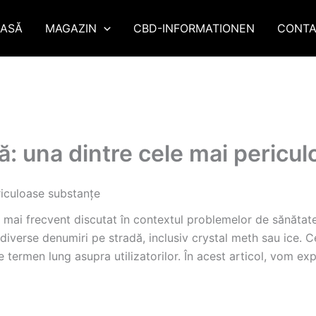
ASĂ
MAGAZIN
CBD-INFORMATIONEN
CONTA
ă: una dintre cele mai pericu
riculoase substanțe
 mai frecvent discutat în contextul problemelor de sănătat
iverse denumiri pe stradă, inclusiv crystal meth sau ice. C
termen lung asupra utilizatorilor. În acest articol, vom expl