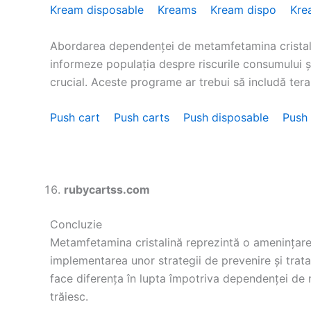
Kream disposable
Kreams
Kream dispo
Kre
Abordarea dependenței de metamfetamina cristali
informeze populația despre riscurile consumului și
crucial. Aceste programe ar trebui să includă terap
Push cart
Push carts
Push disposable
Push
rubycartss.com
Concluzie
Metamfetamina cristalină reprezintă o amenințare s
implementarea unor strategii de prevenire și trat
face diferența în lupta împotriva dependenței de m
trăiesc.