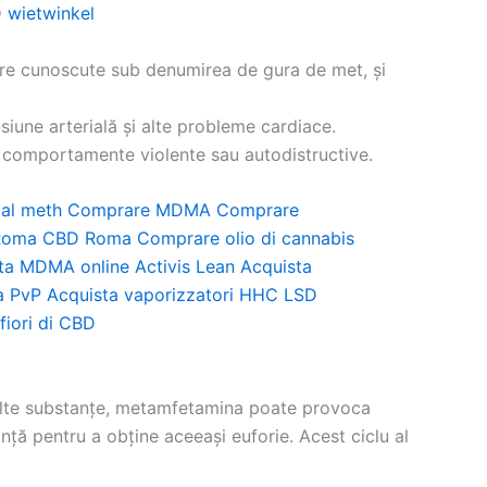
 wietwinkel
are cunoscute sub denumirea de gura de met, și
iune arterială și alte probleme cardiace.
la comportamente violente sau autodistructive.
al meth
Comprare MDMA
Comprare
Roma
CBD Roma
Comprare olio di cannabis
ta MDMA online
Activis Lean
Acquista
a PvP
Acquista vaporizzatori HHC
LSD
fiori di CBD
e alte substanțe, metamfetamina poate provoca
nță pentru a obține aceeași euforie. Acest ciclu al