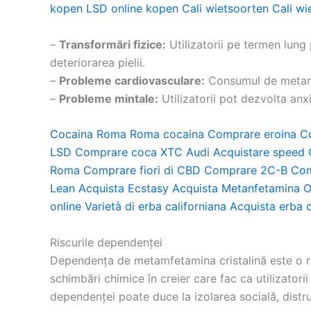
kopen
LSD online kopen
Cali wietsoorten
Cali wi
–
Transformări fizice:
Utilizatorii pe termen lun
deteriorarea pielii.
–
Probleme cardiovasculare:
Consumul de metamfe
–
Probleme mintale:
Utilizatorii pot dezvolta anx
Cocaina Roma
Roma cocaina
Comprare eroina
C
LSD
Comprare coca
XTC Audi
Acquistare speed
Roma
Comprare fiori di CBD
Comprare 2C-B
Com
Lean
Acquista Ecstasy
Acquista Metanfetamina
O
online
Varietà di erba californiana
Acquista erba c
Riscurile dependenței
Dependența de metamfetamina cristalină este o re
schimbări chimice în creier care fac ca utilizator
dependenței poate duce la izolarea socială, distruge