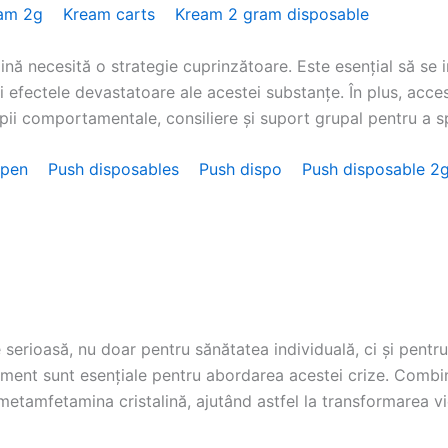
am 2g
Kream carts
Kream 2 gram disposable
nă necesită o strategie cuprinzătoare. Este esențial să s
 efectele devastatoare ale acestei substanțe. În plus, accesu
ii comportamentale, consiliere și suport grupal pentru a spr
 pen
Push disposables
Push dispo
Push disposable 
erioasă, nu doar pentru sănătatea individuală, ci și pentru 
ament sunt esențiale pentru abordarea acestei crize. Combi
etamfetamina cristalină, ajutând astfel la transformarea vieț