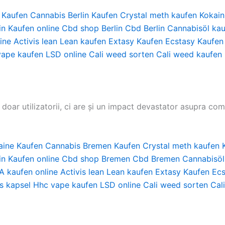
 Kaufen
Cannabis Berlin Kaufen
Crystal meth kaufen
Kokain
in Kaufen online
Cbd shop Berlin
Cbd Berlin
Cannabisöl kau
ine
Activis lean
Lean kaufen
Extasy Kaufen
Ecstasy Kaufen
vape kaufen
LSD online
Cali weed sorten
Cali weed kaufen
oar utilizatorii, ci are și un impact devastator asupra com
aine Kaufen
Cannabis Bremen Kaufen
Crystal meth kaufen
in Kaufen online
Cbd shop Bremen
Cbd Bremen
Cannabisöl
 kaufen online
Activis lean
Lean kaufen
Extasy Kaufen
Ecs
s kapsel
Hhc vape kaufen
LSD online
Cali weed sorten
Cal