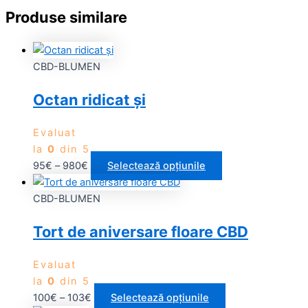
Produse similare
CBD-BLUMEN
Octan ridicat și
Evaluat
la
0
din 5
95
€
–
980
€
Selectează opțiunile
CBD-BLUMEN
Tort de aniversare floare CBD
Evaluat
la
0
din 5
100
€
–
103
€
Selectează opțiunile