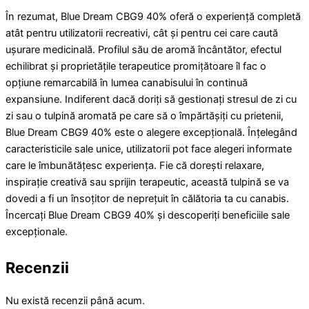
În rezumat, Blue Dream CBG9 40% oferă o experiență completă
atât pentru utilizatorii recreativi, cât și pentru cei care caută
ușurare medicinală. Profilul său de aromă încântător, efectul
echilibrat și proprietățile terapeutice promițătoare îl fac o
opțiune remarcabilă în lumea canabisului în continuă
expansiune. Indiferent dacă doriți să gestionați stresul de zi cu
zi sau o tulpină aromată pe care să o împărtășiți cu prietenii,
Blue Dream CBG9 40% este o alegere excepțională. Înțelegând
caracteristicile sale unice, utilizatorii pot face alegeri informate
care le îmbunătățesc experiența. Fie că dorești relaxare,
inspirație creativă sau sprijin terapeutic, această tulpină se va
dovedi a fi un însoțitor de neprețuit în călătoria ta cu canabis.
Încercați Blue Dream CBG9 40% și descoperiți beneficiile sale
excepționale.
Recenzii
Nu există recenzii până acum.