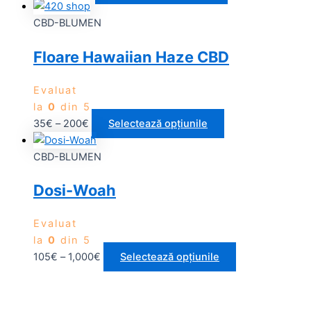
CBD-BLUMEN
Floare Hawaiian Haze CBD
Evaluat
la
0
din 5
35
€
–
200
€
Selectează opțiunile
CBD-BLUMEN
Dosi-Woah
Evaluat
la
0
din 5
105
€
–
1,000
€
Selectează opțiunile