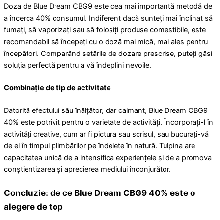
Doza de Blue Dream CBG9 este cea mai importantă metodă de
a încerca 40% consumul. Indiferent dacă sunteți mai înclinat să
fumați, să vaporizați sau să folosiți produse comestibile, este
recomandabil să începeți cu o doză mai mică, mai ales pentru
începători. Comparând setările de dozare prescrise, puteți găsi
soluția perfectă pentru a vă îndeplini nevoile.
Combinație de tip de activitate
Datorită efectului său înălțător, dar calmant, Blue Dream CBG9
40% este potrivit pentru o varietate de activități. Încorporați-l în
activități creative, cum ar fi pictura sau scrisul, sau bucurați-vă
de el în timpul plimbărilor pe îndelete în natură. Tulpina are
capacitatea unică de a intensifica experiențele și de a promova
conștientizarea și aprecierea mediului înconjurător.
Concluzie: de ce Blue Dream CBG9 40% este o
alegere de top