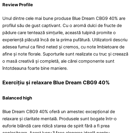
Review Profile
Unul dintre cele mai bune produse Blue Dream CBG9 40% are
profilul său de gust captivant. Cu o aromă dulci de fructe de
pădure care tentează simțurile, această tulpină promite o
experiență plăcută încă de la prima pufătură. Utilizatorii descriu
adesea fumul ca fiind neted și cremos, cu note îmbietoare de
afine și note florale. Suporturile sunt realizate cu truc și creează
o masă creativă și completă, ale cărei componente sunt
întotdeauna foarte bine maniere.
Exercițiu și relaxare Blue Dream CBG9 40%
Balanced high
Blue Dream CBG9 40% oferă un amestec excepțional de
relaxare și claritate mentală. Produsele sunt bogate într-o
euforie blândă care ridică starea de spirit fără a fi prea
copleșitoare. Acest lucru îl face alegerea ideală pentru