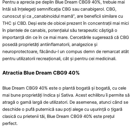
Pentru a aprecia pe deplin Blue Dream CBG9 40%, trebuie mai
întâi să înțelegeți semnificația CBG sau canabigerol. CBG,
cunoscut și ca „canabinoidul mamă”, are beneficii similare cu
THC și CBD. Deși este de obicei prezent în concentrații mai mici
în plantele de canabis, potențialul său terapeutic câștigă o
importanță din ce în ce mai mare. Cercetările sugerează că CBG
posedă proprietăți antiinflamatorii, analgezice și
neuroprotectoare, făcându-l un compus demn de remarcat atât
pentru utilizatorii recreaționali, cât și pentru cei medicinali.
Atractia Blue Dream CBG9 40%
Blue Dream CBG9 40% este o plantă bogată și bogată, cu cele
mai bune proprietăți Indica și Sativa. Acest echilibru îi permite să
atragă o gamă largă de utilizatori. De asemenea, atunci când se
deschide o pufă puternică sau poți alege cu ușurință o țigară
clasică cu prietenii tăi, Blue Dream CBG9 40% este prețul
perfect.