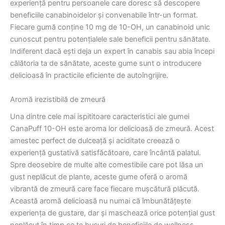
experiență pentru persoanele care doresc să descopere
beneficiile canabinoidelor și convenabile într-un format.
Fiecare gumă conține 10 mg de 10-OH, un canabinoid unic
cunoscut pentru potențialele sale beneficii pentru sănătate.
Indiferent dacă ești deja un expert în canabis sau abia începi
călătoria ta de sănătate, aceste gume sunt o introducere
delicioasă în practicile eficiente de autoîngrijire.
Aromă irezistibilă de zmeură
Una dintre cele mai ispititoare caracteristici ale gumei
CanaPuff 10-OH este aroma lor delicioasă de zmeură. Acest
amestec perfect de dulceață și aciditate creează o
experiență gustativă satisfăcătoare, care încântă palatul.
Spre deosebire de multe alte comestibile care pot lăsa un
gust neplăcut de plante, aceste gume oferă o aromă
vibrantă de zmeură care face fiecare mușcătură plăcută.
Această aromă delicioasă nu numai că îmbunătățește
experiența de gustare, dar și maschează orice potențial gust
neplăcut în timp ce te bucuri de beneficiile de wellness.