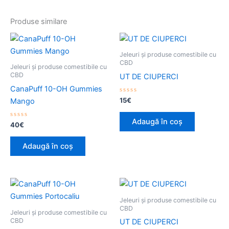
Produse similare
Jeleuri și produse comestibile cu
CBD
Jeleuri și produse comestibile cu
CBD
UT DE CIUPERCI
CanaPuff 10-OH Gummies
Evaluat
15
€
Mango
la
0
din
Adaugă în coș
Evaluat
5
40
€
la
0
din
Adaugă în coș
5
Jeleuri și produse comestibile cu
CBD
Jeleuri și produse comestibile cu
CBD
UT DE CIUPERCI