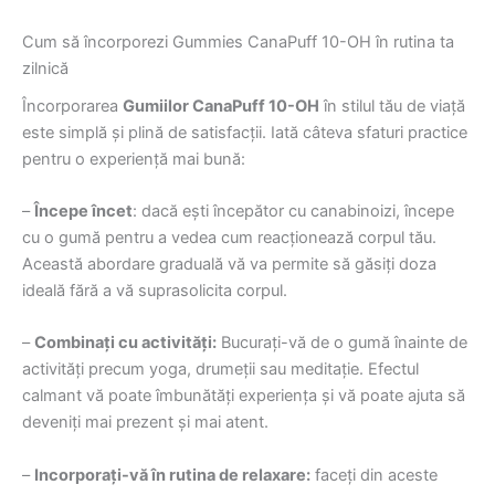
Cum să încorporezi Gummies CanaPuff 10-OH în rutina ta
zilnică
Încorporarea
Gumiilor CanaPuff 10-OH
în stilul tău de viață
este simplă și plină de satisfacții. Iată câteva sfaturi practice
pentru o experiență mai bună:
–
Începe încet
: dacă ești începător cu canabinoizi, începe
cu o gumă pentru a vedea cum reacționează corpul tău.
Această abordare graduală vă va permite să găsiți doza
ideală fără a vă suprasolicita corpul.
–
Combinați cu activități:
Bucurați-vă de o gumă înainte de
activități precum yoga, drumeții sau meditație. Efectul
calmant vă poate îmbunătăți experiența și vă poate ajuta să
deveniți mai prezent și mai atent.
–
Incorporați-vă în rutina de relaxare:
faceți din aceste