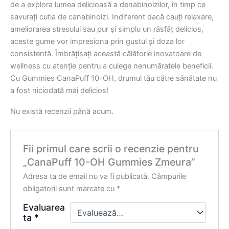
de a explora lumea delicioasă a denabinoizilor, în timp ce
savurați cutia de canabinoizi. Indiferent dacă cauți relaxare,
ameliorarea stresului sau pur și simplu un răsfăț delicios,
aceste gume vor impresiona prin gustul și doza lor
consistentă. Îmbrățișați această călătorie inovatoare de
wellness cu atenție pentru a culege nenumăratele beneficii.
Cu Gummies CanaPuff 10-OH, drumul tău către sănătate nu
a fost niciodată mai delicios!
Nu există recenzii până acum.
Fii primul care scrii o recenzie pentru
„CanaPuff 10-OH Gummies Zmeura”
Adresa ta de email nu va fi publicată.
Câmpurile
obligatorii sunt marcate cu
*
Evaluarea
ta
*