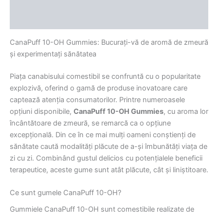
Descriere
Recenzii (0)
CanaPuff 10-OH Gummies: Bucurați-vă de aromă de zmeură
și experimentați sănătatea
Piața canabisului comestibil se confruntă cu o popularitate
explozivă, oferind o gamă de produse inovatoare care
captează atenția consumatorilor. Printre numeroasele
opțiuni disponibile,
CanaPuff 10-OH Gummies
, cu aroma lor
încântătoare de zmeură, se remarcă ca o opțiune
excepțională. Din ce în ce mai mulți oameni conștienți de
sănătate caută modalități plăcute de a-și îmbunătăți viața de
zi cu zi. Combinând gustul delicios cu potențialele beneficii
terapeutice, aceste gume sunt atât plăcute, cât și liniștitoare.
Ce sunt gumele CanaPuff 10-OH?
Gummiele CanaPuff 10-OH sunt comestibile realizate de