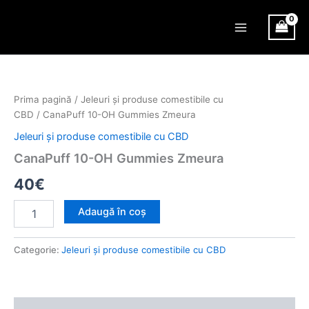
Skip
Main
to
Menu
content
Cantitate
CanaPuff
10-
Prima pagină
/
Jeleuri și produse comestibile cu
OH
CBD
/ CanaPuff 10-OH Gummies Zmeura
Gummies
Zmeura
Jeleuri și produse comestibile cu CBD
CanaPuff 10-OH Gummies Zmeura
40
€
Adaugă în coș
Categorie:
Jeleuri și produse comestibile cu CBD