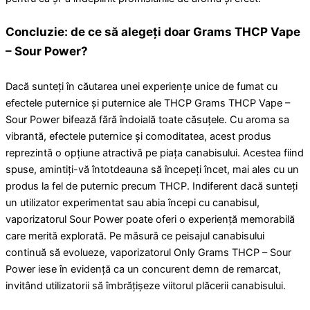
Concluzie: de ce să alegeți doar Grams THCP Vape
– Sour Power?
Dacă sunteți în căutarea unei experiențe unice de fumat cu
efectele puternice și puternice ale THCP Grams THCP Vape –
Sour Power bifează fără îndoială toate căsuțele. Cu aroma sa
vibrantă, efectele puternice și comoditatea, acest produs
reprezintă o opțiune atractivă pe piața canabisului. Acestea fiind
spuse, amintiți-vă întotdeauna să începeți încet, mai ales cu un
produs la fel de puternic precum THCP. Indiferent dacă sunteți
un utilizator experimentat sau abia începi cu canabisul,
vaporizatorul Sour Power poate oferi o experiență memorabilă
care merită explorată. Pe măsură ce peisajul canabisului
continuă să evolueze, vaporizatorul Only Grams THCP – Sour
Power iese în evidență ca un concurent demn de remarcat,
invitând utilizatorii să îmbrățișeze viitorul plăcerii canabisului.