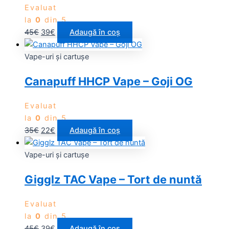
Evaluat
la
0
din 5
45
€
39
€
Adaugă în coș
Vape-uri și cartușe
Canapuff HHCP Vape – Goji OG
Evaluat
la
0
din 5
35
€
22
€
Adaugă în coș
Vape-uri și cartușe
Gigglz TAC Vape – Tort de nuntă
Evaluat
la
0
din 5
45
€
39
€
Adaugă în coș