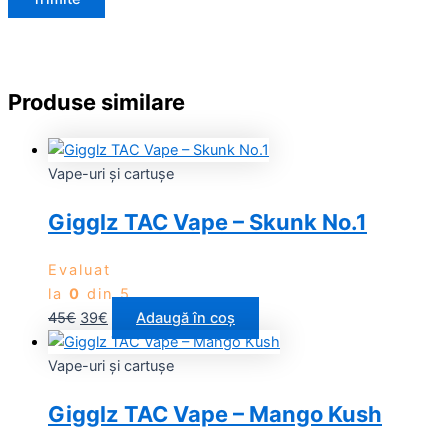
Produse similare
Vape-uri și cartușe
Gigglz TAC Vape – Skunk No.1
Evaluat
la
0
din 5
45
€
39
€
Adaugă în coș
Vape-uri și cartușe
Gigglz TAC Vape – Mango Kush