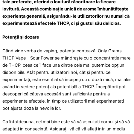
tale preferate, oferind o lovitură răcoritoare la fiecare
lovitură. Această combinație unică de arome îmbunătățește
experiența generală, asigurându-le utilizatorilor nu numai că
experimentează efectele THCP, ci și gustul său delicios.
Potență și dozare
Când vine vorba de vaping, potența contează. Only Grams
THCP Vape – Sour Power se mândrește cu o concentrație mare
de THCP, ceea ce îl face una dintre cele mai puternice opțiuni
disponibile. Atât pentru utilizatorii noi, cât și pentru cei
experimentați, este esențial să începeți cu o doză mică, mai ales
având în vedere potențiala potențială a THCP. Începătorii pot
descoperi că câteva accesări sunt suficiente pentru a
experimenta efectele, în timp ce utilizatorii mai experimentați
pot ajusta doza la nevoile lor.
Ca întotdeauna, cel mai bine este să vă ascultați corpul și să vă
adaptați în consecință. Asigurați-vă că vă aflați într-un mediu