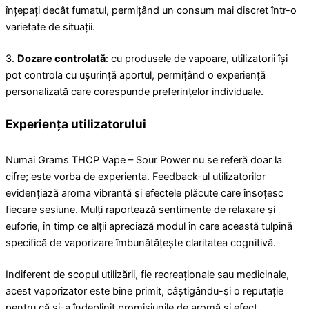
înțepați decât fumatul, permițând un consum mai discret într-o
varietate de situații.
3.
Dozare controlată
: cu produsele de vapoare, utilizatorii își
pot controla cu ușurință aportul, permițând o experiență
personalizată care corespunde preferințelor individuale.
Experiența utilizatorului
Numai Grams THCP Vape – Sour Power nu se referă doar la
cifre; este vorba de experienta. Feedback-ul utilizatorilor
evidențiază aroma vibrantă și efectele plăcute care însoțesc
fiecare sesiune. Mulți raportează sentimente de relaxare și
euforie, în timp ce alții apreciază modul în care această tulpină
specifică de vaporizare îmbunătățește claritatea cognitivă.
Indiferent de scopul utilizării, fie recreaționale sau medicinale,
acest vaporizator este bine primit, câștigându-și o reputație
pentru că și-a îndeplinit promisiunile de aromă și efect.