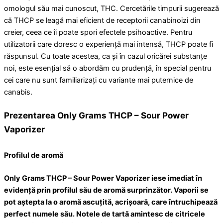
omologul său mai cunoscut, THC. Cercetările timpurii sugerează
că THCP se leagă mai eficient de receptorii canabinoizi din
creier, ceea ce îi poate spori efectele psihoactive. Pentru
utilizatorii care doresc o experiență mai intensă, THCP poate fi
răspunsul. Cu toate acestea, ca și în cazul oricărei substanțe
noi, este esențial să o abordăm cu prudență, în special pentru
cei care nu sunt familiarizați cu variante mai puternice de
canabis.
Prezentarea Only Grams THCP – Sour Power
Vaporizer
Profilul de aromă
Only Grams THCP – Sour Power Vaporizer iese imediat în
evidență prin profilul său de aromă surprinzător. Vaporii se
pot aștepta la o aromă ascuțită, acrișoară, care întruchipează
perfect numele său. Notele de tartă amintesc de citricele