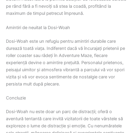
pe rând fără a fi nevoiți să stea la coadă, profitând la
maximum de timpul petrecut împreună.
Amintiri de neuitat la Dosi-Woah
Dosi-Woah este un refugiu pentru amintiri durabile care
durează toată viața. Indiferent dacă vă încurajați prietenii pe
roller coaster sau râdeți în Adventure Maze, fiecare
experiență devine o amintire prețuită. Personalul prietenos,
peisajul uimitor și atmosfera vibrantă a parcului vă vor spori
vizita și vă vor evoca sentimente de nostalgie care vor
persista mult după plecare.
Concluzie
Dosi-Woah nu este doar un parc de distracții; oferă o
aventură tentantă care invită vizitatorii de toate vârstele să
exploreze o lume de distracție și emoție. Cu nenumăratele
sale atracții, mâncarea delicioasă și experiențele captivante,