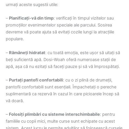
urmați aceste sugestii utile:
–
Planificați-vă din timp
: verificați în timpul vizitelor sau
promoțiilor evenimentelor speciale ale parcului. Sosirea
devreme vă poate ajuta să evitați cozile lungi la atracțiile
populare.
–
Rămâneți hidratat
: cu toată emoția, este ușor să uitați să
beți suficientă apă. Dosi-Woah oferă numeroase stații de
apă, așa că nu ezitați să faceți pauze și să vă împrospătați.
–
Purtați pantofi confortabili
: cu o zi plină de drumeții,
pantofii confortabili sunt esențiali. Împachetați o pereche
suplimentară ca rezervă în cazul în care picioarele încep să
vă doară.
–
Folosiți plimbări cu sisteme interschimbabile
: pentru
familiile cu copii mici, multe curse sunt echipate cu acest
sistem. Acest lucru le permite adulților să folosească cursele