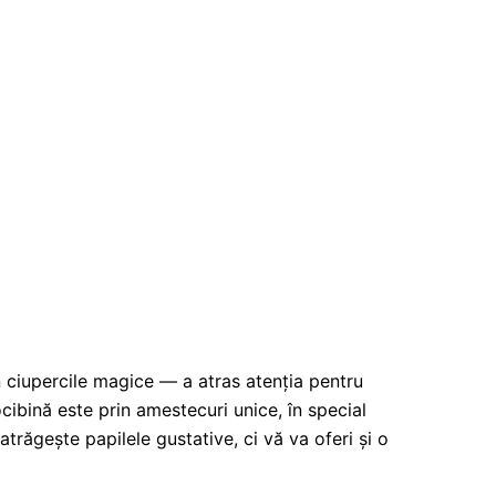
in ciupercile magice — a atras atenția pentru
cibină este prin amestecuri unice, în special
răgește papilele gustative, ci vă va oferi și o