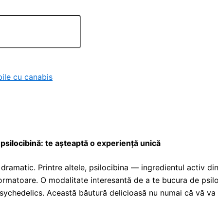
ile cu canabis
silocibină: te așteaptă o experiență unică
 dramatic. Printre altele, psilocibina — ingredientul activ d
formatoare. O modalitate interesantă de a te bucura de psilo
ychedelics. Această băutură delicioasă nu numai că vă va at