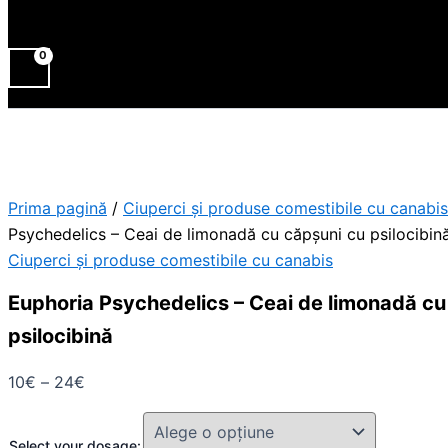
Prima pagină
/
Ciuperci și produse comestibile cu canabis
Psychedelics – Ceai de limonadă cu căpșuni cu psilocibin
Ciuperci și produse comestibile cu canabis
Euphoria Psychedelics – Ceai de limonadă cu
psilocibină
10
€
–
24
€
Select your dosage: