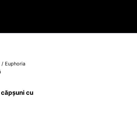
/ Euphoria
ă
 căpșuni cu