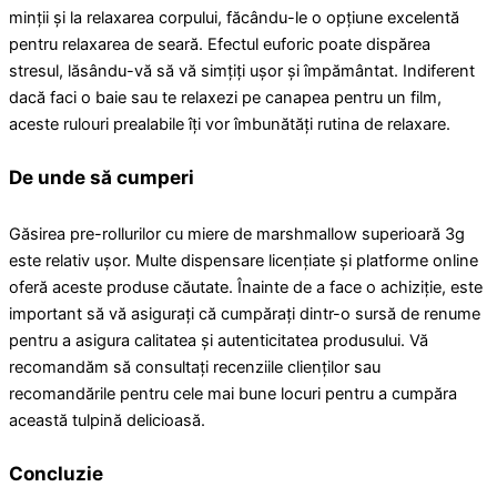
minții și la relaxarea corpului, făcându-le o opțiune excelentă
pentru relaxarea de seară. Efectul euforic poate dispărea
stresul, lăsându-vă să vă simțiți ușor și împământat. Indiferent
dacă faci o baie sau te relaxezi pe canapea pentru un film,
aceste rulouri prealabile îți vor îmbunătăți rutina de relaxare.
De unde să cumperi
Găsirea pre-rollurilor cu miere de marshmallow superioară 3g
este relativ ușor. Multe dispensare licențiate și platforme online
oferă aceste produse căutate. Înainte de a face o achiziție, este
important să vă asigurați că cumpărați dintr-o sursă de renume
pentru a asigura calitatea și autenticitatea produsului. Vă
recomandăm să consultați recenziile clienților sau
recomandările pentru cele mai bune locuri pentru a cumpăra
această tulpină delicioasă.
Concluzie