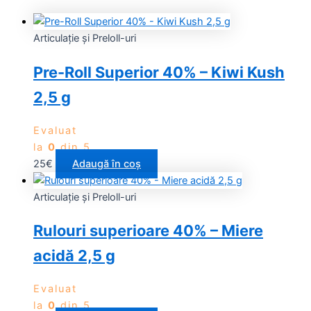
Articulație și Preloll-uri
Pre-Roll Superior 40% – Kiwi Kush
2,5 g
Evaluat
la
0
din 5
25
€
Adaugă în coș
Articulație și Preloll-uri
Rulouri superioare 40% – Miere
acidă 2,5 g
Evaluat
la
0
din 5