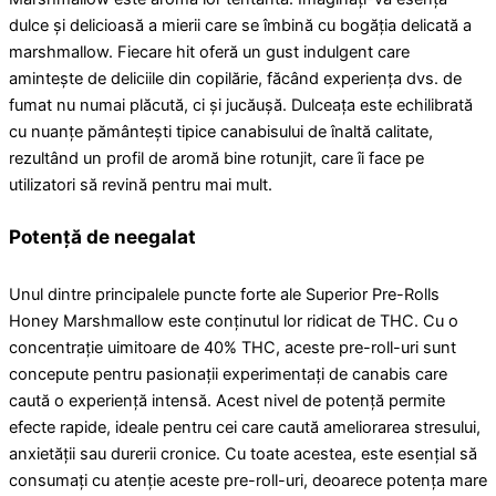
dulce și delicioasă a mierii care se îmbină cu bogăția delicată a
marshmallow. Fiecare hit oferă un gust indulgent care
amintește de deliciile din copilărie, făcând experiența dvs. de
fumat nu numai plăcută, ci și jucăușă. Dulceața este echilibrată
cu nuanțe pământești tipice canabisului de înaltă calitate,
rezultând un profil de aromă bine rotunjit, care îi face pe
utilizatori să revină pentru mai mult.
Potență de neegalat
Unul dintre principalele puncte forte ale Superior Pre-Rolls
Honey Marshmallow este conținutul lor ridicat de THC. Cu o
concentrație uimitoare de 40% THC, aceste pre-roll-uri sunt
concepute pentru pasionații experimentați de canabis care
caută o experiență intensă. Acest nivel de potență permite
efecte rapide, ideale pentru cei care caută ameliorarea stresului,
anxietății sau durerii cronice. Cu toate acestea, este esențial să
consumați cu atenție aceste pre-roll-uri, deoarece potența mare