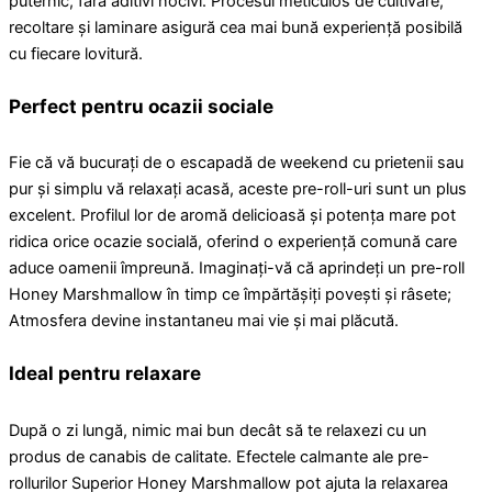
puternic, fără aditivi nocivi. Procesul meticulos de cultivare,
recoltare și laminare asigură cea mai bună experiență posibilă
cu fiecare lovitură.
Perfect pentru ocazii sociale
Fie că vă bucurați de o escapadă de weekend cu prietenii sau
pur și simplu vă relaxați acasă, aceste pre-roll-uri sunt un plus
excelent. Profilul lor de aromă delicioasă și potența mare pot
ridica orice ocazie socială, oferind o experiență comună care
aduce oamenii împreună. Imaginați-vă că aprindeți un pre-roll
Honey Marshmallow în timp ce împărtășiți povești și râsete;
Atmosfera devine instantaneu mai vie și mai plăcută.
Ideal pentru relaxare
După o zi lungă, nimic mai bun decât să te relaxezi cu un
produs de canabis de calitate. Efectele calmante ale pre-
rollurilor Superior Honey Marshmallow pot ajuta la relaxarea