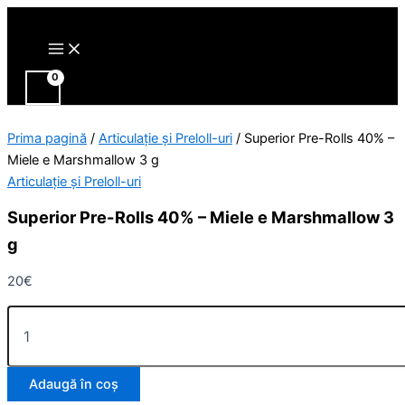
Main
Cantitate
Skip
Menu
Superior
to
Pre-
content
Rolls
40%
-
Miele
e
Prima pagină
/
Articulație și Preloll-uri
/ Superior Pre-Rolls 40% –
Marshmallow
Miele e Marshmallow 3 g
3
Articulație și Preloll-uri
g
Superior Pre-Rolls 40% – Miele e Marshmallow 3
g
20
€
Adaugă în coș