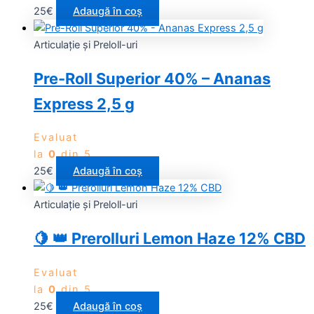
25
€
Adaugă în coș
Articulație și Preloll-uri
Pre-Roll Superior 40% – Ananas
Express 2,5 g
Evaluat
la
0
din 5
25
€
Adaugă în coș
Articulație și Preloll-uri
🍋 👑 Prerolluri Lemon Haze 12% CBD
Evaluat
la
0
din 5
25
€
Adaugă în coș