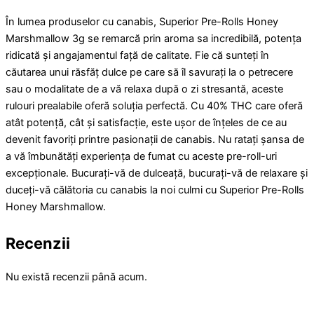
În lumea produselor cu canabis, Superior Pre-Rolls Honey
Marshmallow 3g se remarcă prin aroma sa incredibilă, potența
ridicată și angajamentul față de calitate. Fie că sunteți în
căutarea unui răsfăț dulce pe care să îl savurați la o petrecere
sau o modalitate de a vă relaxa după o zi stresantă, aceste
rulouri prealabile oferă soluția perfectă. Cu 40% THC care oferă
atât potență, cât și satisfacție, este ușor de înțeles de ce au
devenit favoriți printre pasionații de canabis. Nu ratați șansa de
a vă îmbunătăți experiența de fumat cu aceste pre-roll-uri
excepționale. Bucurați-vă de dulceață, bucurați-vă de relaxare și
duceți-vă călătoria cu canabis la noi culmi cu Superior Pre-Rolls
Honey Marshmallow.
Recenzii
Nu există recenzii până acum.