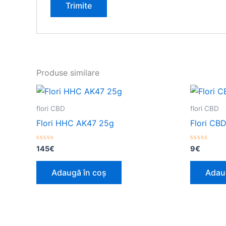
Produse similare
flori CBD
flori CBD
Flori HHC AK47 25g
Flori CB
Evaluat
Evaluat
145
€
9
€
la
la
0
0
din
din
Adaugă în coș
Adau
5
5