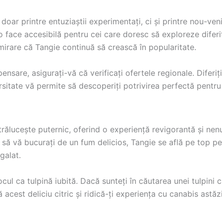
doar printre entuziaștii experimentați, ci și printre nou-ven
 o face accesibilă pentru cei care doresc să exploreze diferi
mirare că Tangie continuă să crească în popularitate.
ensare, asigurați-vă că verificați ofertele regionale. Diferiț
rsitate vă permite să descoperiți potrivirea perfectă pentru
strălucește puternic, oferind o experiență revigorantă și nen
u să vă bucurați de un fum delicios, Tangie se află pe top p
galat.
 ca tulpină iubită. Dacă sunteți în căutarea unei tulpini car
cest deliciu citric și ridică-ți experiența cu canabis astăzi