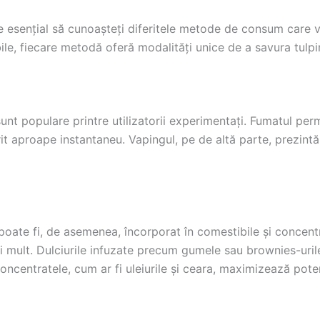
e esențial să cunoașteți diferitele metode de consum care 
ile, fiecare metodă oferă modalități unice de a savura tulpi
nt populare printre utilizatorii experimentați. Fumatul permi
it aproape instantaneu. Vapingul, pe de altă parte, prezint
 poate fi, de asemenea, încorporat în comestibile și concent
i mult. Dulciurile infuzate precum gumele sau brownies-uri
oncentratele, cum ar fi uleiurile și ceara, maximizează pot