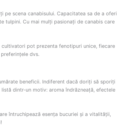
iți pe scena canabisului. Capacitatea sa de a oferi
te tulpini. Cu mai mulți pasionați de canabis care
i cultivatori pot prezenta fenotipuri unice, fiecare
 preferințele dvs.
umărate beneficii. Indiferent dacă doriți să sporiți
e listă dintr-un motiv: aroma îndrăzneață, efectele
e întruchipează esența bucuriei și a vitalității,
!