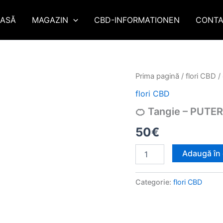
ASĂ
MAGAZIN
CBD-INFORMATIONEN
CONTA
Cantitate
Prima pagină
/
flori CBD
/
🍊
flori CBD
Tangie
-
🍊 Tangie – PUTER
PUTERE
LVL:
50
€
4/5
Adaugă în
Categorie:
flori CBD