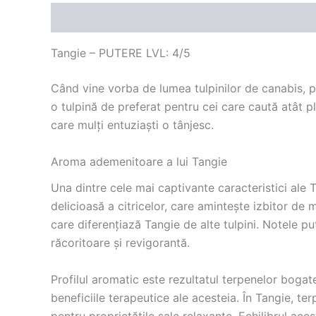
Descriere
Recenzii (0)
Tangie – PUTERE LVL: 4/5
Când vine vorba de lumea tulpinilor de canabis, pu
o tulpină de preferat pentru cei care caută atât p
care mulți entuziaști o tânjesc.
Aroma ademenitoare a lui Tangie
Una dintre cele mai captivante caracteristici ale
delicioasă a citricelor, care amintește izbitor de
care diferențiază Tangie de alte tulpini. Notele p
răcoritoare și revigorantă.
Profilul aromatic este rezultatul terpenelor bogate
beneficiile terapeutice ale acesteia. În Tangie, te
pentru proprietățile sale relaxante. Echilibrul ac