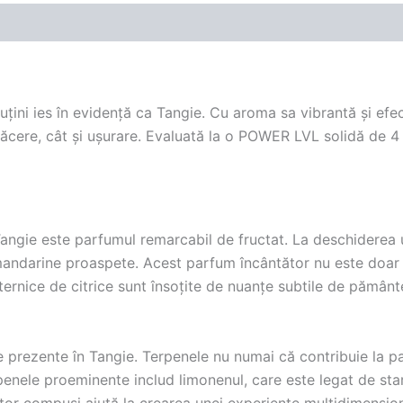
țini ies în evidență ca Tangie. Cu aroma sa vibrantă și efect
lăcere, cât și ușurare. Evaluată la o POWER LVL solidă de 4
 Tangie este parfumul remarcabil de fructat. La deschiderea
 mandarine proaspete. Acest parfum încântător nu este doar 
uternice de citrice sunt însoțite de nuanțe subtile de pămân
 prezente în Tangie. Terpenele nu numai că contribuie la par
rpenele proeminente includ limonenul, care este legat de star
estor compuși ajută la crearea unei experiențe multidimension