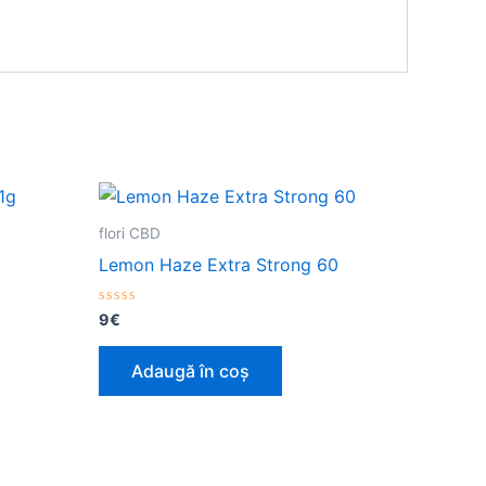
flori CBD
Lemon Haze Extra Strong 60
Evaluat
9
€
la
0
din
Adaugă în coș
5