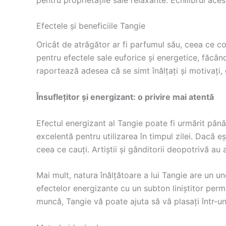
Efectele și beneficiile Tangie
Oricât de atrăgător ar fi parfumul său, ceea ce co
pentru efectele sale euforice și energetice, făcând-
raportează adesea că se simt înălțați și motivați, g
Însuflețitor și energizant: o privire mai atentă
Efectul energizant al Tangie poate fi urmărit până
excelentă pentru utilizarea în timpul zilei. Dacă 
ceea ce cauți. Artiștii și gânditorii deopotrivă au 
Mai mult, natura înălțătoare a lui Tangie are un un
efectelor energizante cu un subton liniștitor permi
muncă, Tangie vă poate ajuta să vă plasați într-un