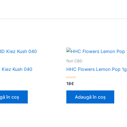
flori CBD
D Kiez Kush 040
HHC Flowers Lemon Pop 1g
Evaluat
18
€
la
0
din
gă în coș
Adaugă în coș
5