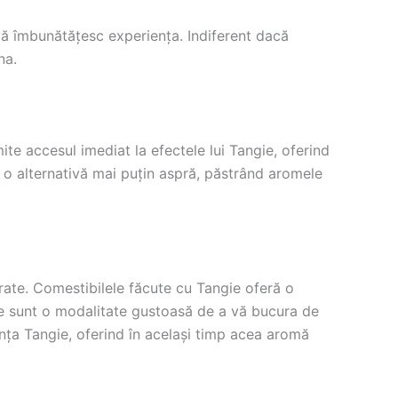
vă îmbunătățesc experiența. Indiferent dacă
na.
te accesul imediat la efectele lui Tangie, oferind
ă o alternativă mai puțin aspră, păstrând aromele
rate. Comestibilele făcute cu Tangie oferă o
le sunt o modalitate gustoasă de a vă bucura de
ența Tangie, oferind în același timp acea aromă