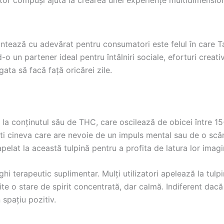
ntează cu adevărat pentru consumatori este felul în care Ta
o un partener ideal pentru întâlniri sociale, eforturi creative
ata să facă față oricărei zile.
 la conținutul său de THC, care oscilează de obicei între 15-
ești cineva care are nevoie de un impuls mental sau de o scân
apelat la această tulpină pentru a profita de latura lor imagi
ghi terapeutic suplimentar. Mulți utilizatori apelează la tulp
te o stare de spirit concentrată, dar calmă. Indiferent dacă 
 spațiu pozitiv.