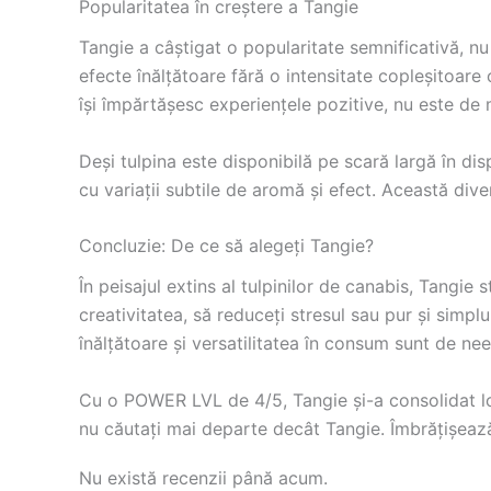
Popularitatea în creștere a Tangie
Tangie a câștigat o popularitate semnificativă, nu 
efecte înălțătoare fără o intensitate copleșitoare
își împărtășesc experiențele pozitive, nu este de 
Deși tulpina este disponibilă pe scară largă în disp
cu variații subtile de aromă și efect. Această dive
Concluzie: De ce să alegeți Tangie?
În peisajul extins al tulpinilor de canabis, Tangie 
creativitatea, să reduceți stresul sau pur și simpl
înălțătoare și versatilitatea în consum sunt de nee
Cu o POWER LVL de 4/5, Tangie și-a consolidat locul
nu căutați mai departe decât Tangie. Îmbrățișează a
Nu există recenzii până acum.