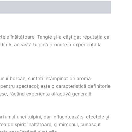
ele înălțătoare, Tangie și-a câștigat reputația ca
 din 5, această tulpină promite o experiență la
 unui borcan, sunteți întâmpinat de aroma
pentru spectacol; este o caracteristică definitorie
tesc, făcând experiența olfactivă generală
fumul unei tulpini, dar influențează și efectele și
ea de spirit înălțătoare, și mircenul, cunoscut
ale care încântă simțurile.