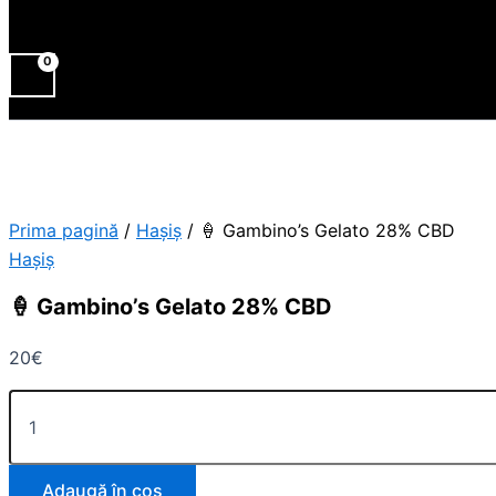
Prima pagină
/
Haşiş
/ 🍦 Gambino’s Gelato 28% CBD
Haşiş
🍦 Gambino’s Gelato 28% CBD
20
€
Adaugă în coș