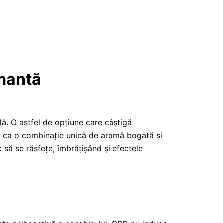
lmantă
lă. O astfel de opțiune care câștigă
ă ca o combinație unică de aromă bogată și
 să se răsfețe, îmbrățișând și efectele