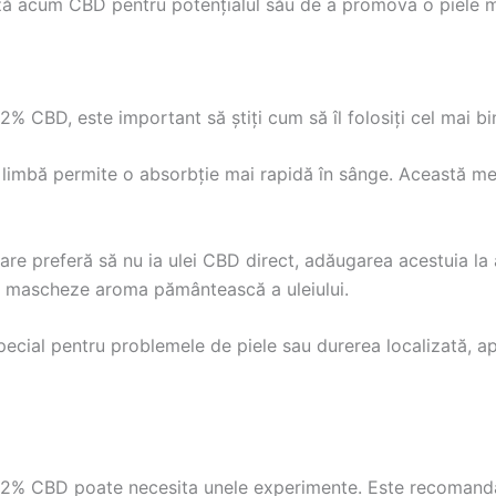
ă acum CBD pentru potențialul său de a promova o piele m
% CBD, este important să știți cum să îl folosiți cel mai bi
b limbă permite o absorbție mai rapidă în sânge. Această me
care preferă să nu ia ulei CBD direct, adăugarea acestuia la 
să mascheze aroma pământească a uleiului.
 special pentru problemele de piele sau durerea localizată, ap
2% CBD poate necesita unele experimente. Este recomandabi