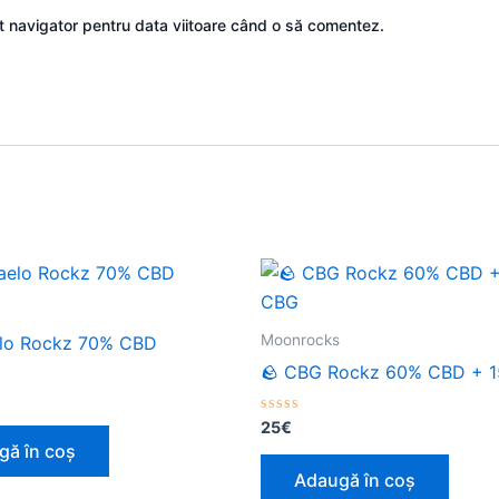
st navigator pentru data viitoare când o să comentez.
Moonrocks
elo Rockz 70% CBD
🪨 CBG Rockz 60% CBD + 
Evaluat
25
€
la
gă în coș
0
din
Adaugă în coș
5