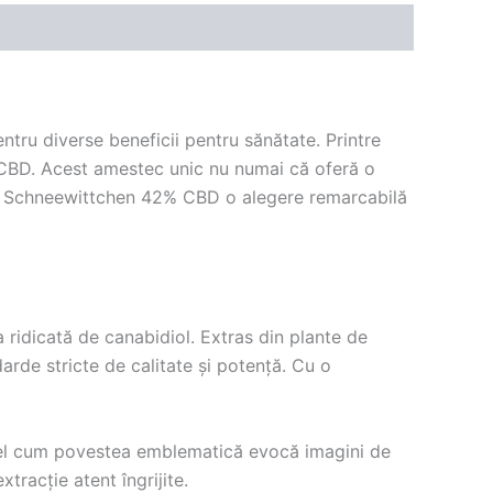
ntru diverse beneficii pentru sănătate. Printre
% CBD. Acest amestec unic nu numai că oferă o
din Schneewittchen 42% CBD o alegere remarcabilă
idicată de canabidiol. Extras din plante de
arde stricte de calitate și potență. Cu o
fel cum povestea emblematică evocă imagini de
tracție atent îngrijite.