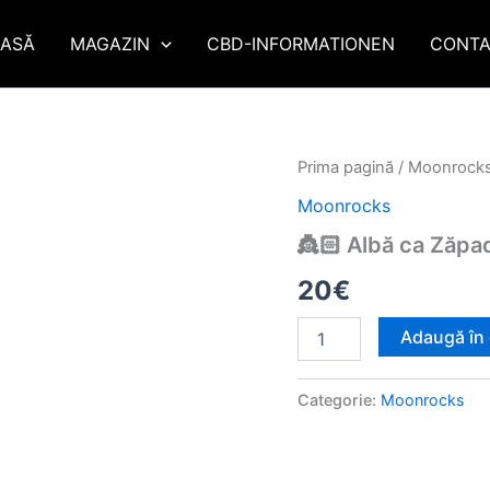
ASĂ
MAGAZIN
CBD-INFORMATIONEN
CONTA
Cantitate
Prima pagină
/
Moonrock
👸🏻
Moonrocks
Albă
ca
👸🏻 Albă ca Zăp
Zăpada
42%
20
€
CBD
Adaugă în
Categorie:
Moonrocks