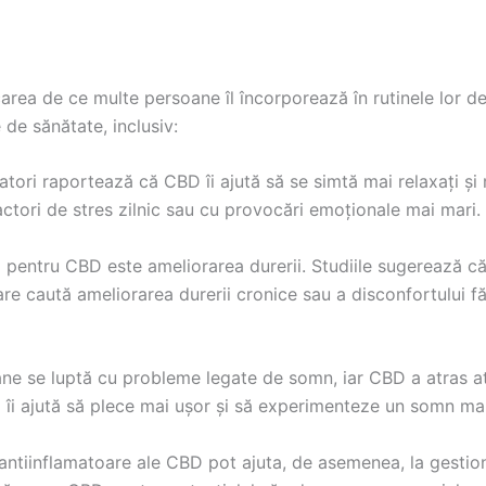
icarea de ce multe persoane îl încorporează în rutinele lor 
de sănătate, inclusiv:
izatori raportează că CBD îi ajută să se simtă mai relaxați ș
ctori de stres zilnic sau cu provocări emoționale mai mari.
ă pentru CBD este ameliorarea durerii. Studiile sugerează că
care caută ameliorarea durerii cronice sau a disconfortului 
ane se luptă cu probleme legate de somn, iar CBD a atras at
ă îi ajută să plece mai ușor și să experimenteze un somn mai
e antiinflamatoare ale CBD pot ajuta, de asemenea, la gestiona