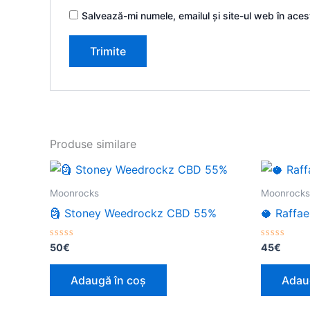
Salvează-mi numele, emailul și site-ul web în ace
Produse similare
Moonrocks
Moonrocks
🗿 Stoney Weedrockz CBD 55%
🥥 Raffa
Evaluat
Evaluat
50
€
45
€
la
la
0
0
din
din
Adaugă în coș
Adau
5
5