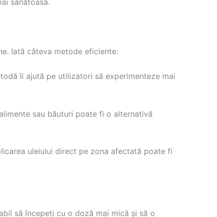
ai sănătoasă.
ne. Iată câteva metode eficiente:
todă îi ajută pe utilizatori să experimenteze mai
alimente sau băuturi poate fi o alternativă
licarea uleiului direct pe zona afectată poate fi
l să începeți cu o doză mai mică și să o