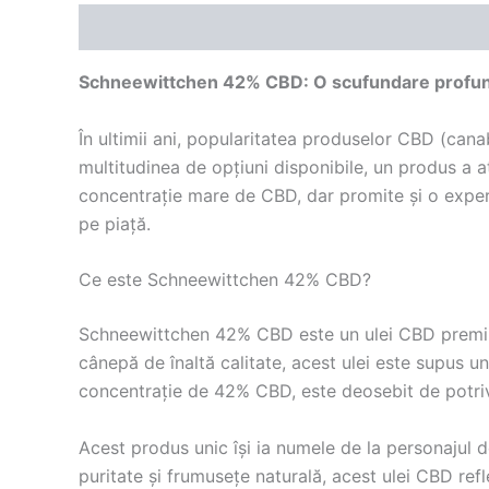
Descriere
Recenzii (0)
Schneewittchen 42% CBD: O scufundare profundă
În ultimii ani, popularitatea produselor CBD (cana
multitudinea de opțiuni disponibile, un produs a
concentrație mare de CBD, dar promite și o exper
pe piață.
Ce este Schneewittchen 42% CBD?
Schneewittchen 42% CBD este un ulei CBD premium 
cânepă de înaltă calitate, acest ulei este supus u
concentrație de 42% CBD, este deosebit de potrivi
Acest produs unic își ia numele de la personaju
puritate și frumusețe naturală, acest ulei CBD refl