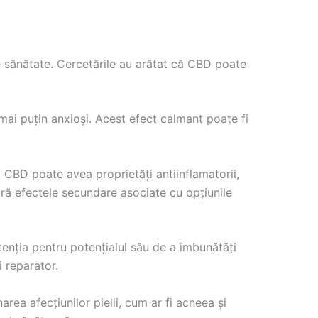
de sănătate. Cercetările au arătat că CBD poate
i mai puțin anxioși. Acest efect calmant poate fi
 CBD poate avea proprietăți antiinflamatorii,
fără efectele secundare asociate cu opțiunile
enția pentru potențialul său de a îmbunătăți
 reparator.
rea afecțiunilor pielii, cum ar fi acneea și