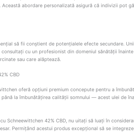
e. Această abordare personalizată asigură că indivizii pot gă
ențial să fii conștient de potențialele efecte secundare. Un
 consultați cu un profesionist din domeniul sănătății înaint
ărcinate sau care alăptează.
 42% CBD
wittchen oferă opțiuni premium concepute pentru a îmbună
 până la îmbunătățirea calității somnului — acest ulei de îna
cu Schneewittchen 42% CBD, nu uitați să luați în considerare
esar. Permițând acestui produs excepțional să se integreze 