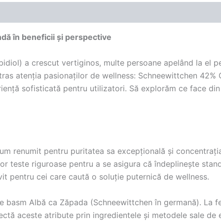
 în beneficii și perspective
bidiol) a crescut vertiginos, multe persoane apelând la el pe
 atras atenția pasionaților de wellness: Schneewittchen 42
iență sofisticată pentru utilizatori. Să explorăm ce face 
renumit pentru puritatea sa excepțională și concentrația r
nor teste riguroase pentru a se asigura că îndeplinește stand
t pentru cei care caută o soluție puternică de wellness.
l de basm Albă ca Zăpada (Schneewittchen în germană). La 
ectă aceste atribute prin ingredientele și metodele sale de ex