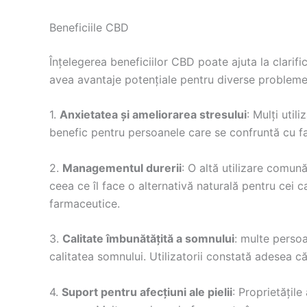
Beneficiile CBD
Înțelegerea beneficiilor CBD poate ajuta la clarif
avea avantaje potențiale pentru diverse probleme 
1.
Anxietatea și ameliorarea stresului
: Mulți util
benefic pentru persoanele care se confruntă cu fa
2.
Managementul durerii
: O altă utilizare comun
ceea ce îl face o alternativă naturală pentru cei 
farmaceutice.
3.
Calitate îmbunătățită a somnului
: multe perso
calitatea somnului. Utilizatorii constată adesea c
4.
Suport pentru afecțiuni ale pielii
: Proprietățil