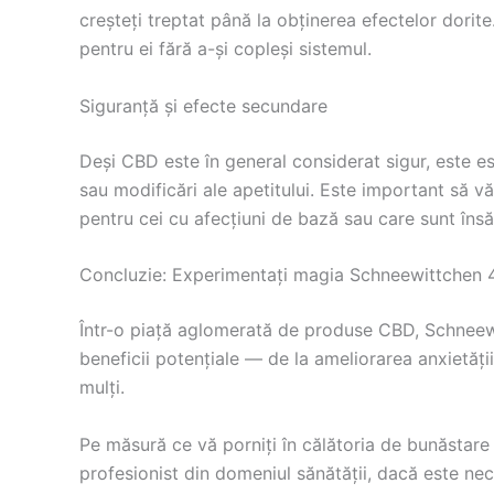
creșteți treptat până la obținerea efectelor dorit
pentru ei fără a-și copleși sistemul.
Siguranță și efecte secundare
Deși CBD este în general considerat sigur, este es
sau modificări ale apetitului. Este important să vă
pentru cei cu afecțiuni de bază sau care sunt îns
Concluzie: Experimentați magia Schneewittchen
Într-o piață aglomerată de produse CBD, Schnee
beneficii potențiale — de la ameliorarea anxietății
mulți.
Pe măsură ce vă porniți în călătoria de bunăstare 
profesionist din domeniul sănătății, dacă este nec