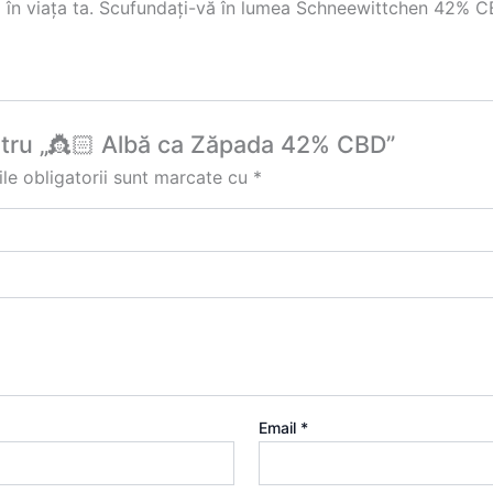
ea în viața ta. Scufundați-vă în lumea Schneewittchen 42% CB
pentru „👸🏻 Albă ca Zăpada 42% CBD”
le obligatorii sunt marcate cu
*
Email
*