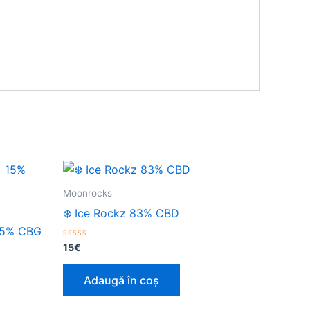
Moonrocks
❄️ Ice Rockz 83% CBD
15% CBG
Evaluat
15
€
la
0
din
Adaugă în coș
5