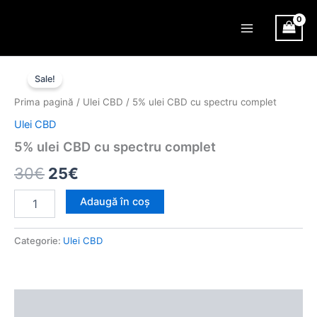
Skip
Main
to
Menu
content
Cantitate
Prețul
Prețul
5%
Sale!
ulei
inițial
curent
Prima pagină
/
Ulei CBD
/ 5% ulei CBD cu spectru complet
CBD
a
este:
cu
Ulei CBD
spectru
fost:
25€.
5% ulei CBD cu spectru complet
complet
30€.
30
€
25
€
Adaugă în coș
Categorie:
Ulei CBD
Recenzii (0)