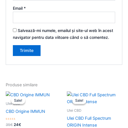
Email
*
Salvează-mi numele, emailul și site-ul web în acest
navigator pentru data viitoare când o să comentez.
Produse similare
Prețul
Prețul
Prețul
Prețul
inițial
curent
inițial
curent
Sale!
Sale!
Sale!
Sale!
a
este:
a
este:
Ulei CBD
fost:
24€.
fost:
41€.
Ulei CBD
CBD Origine IMMUN
35€.
59€.
Ulei CBD Full Spectrum
Evaluat
35
€
24
€
ORIGIN Intense
la