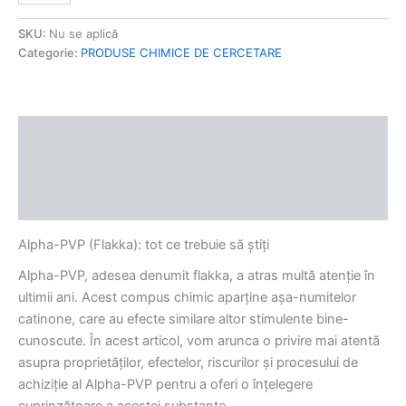
SKU:
Nu se aplică
Categorie:
PRODUSE CHIMICE DE CERCETARE
Descriere
Informații suplimentare
Recenzii (0)
Alpha-PVP (Flakka): tot ce trebuie să știți
Alpha-PVP, adesea denumit flakka, a atras multă atenție în
ultimii ani. Acest compus chimic aparține așa-numitelor
catinone, care au efecte similare altor stimulente bine-
cunoscute. În acest articol, vom arunca o privire mai atentă
asupra proprietăților, efectelor, riscurilor și procesului de
achiziție al Alpha-PVP pentru a oferi o înțelegere