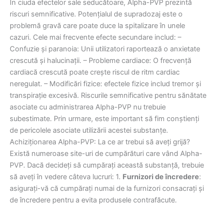
În ciuda efectelor sale seducătoare, Alpha-PVP prezintă
riscuri semnificative. Potențialul de supradozaj este o
problemă gravă care poate duce la spitalizare în unele
cazuri. Cele mai frecvente efecte secundare includ: –
Confuzie și paranoia: Unii utilizatori raportează o anxietate
crescută și halucinații. – Probleme cardiace: O frecvență
cardiacă crescută poate crește riscul de ritm cardiac
neregulat. – Modificări fizice: efectele fizice includ tremor și
transpirație excesivă. Riscurile semnificative pentru sănătate
asociate cu administrarea Alpha-PVP nu trebuie
subestimate. Prin urmare, este important să fim conștienți
de pericolele asociate utilizării acestei substanțe.
Achiziționarea Alpha-PVP: La ce ar trebui să aveți grijă?
Există numeroase site-uri de cumpărături care vând Alpha-
PVP. Dacă decideți să cumpărați această substanță, trebuie
să aveți în vedere câteva lucruri: 1.
Furnizori de încredere
:
asigurați-vă că cumpărați numai de la furnizori consacrați și
de încredere pentru a evita produsele contrafăcute.