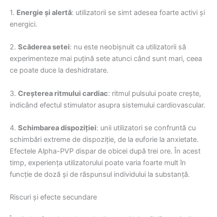
1.
Energie și alertă
: utilizatorii se simt adesea foarte activi și
energici.
2.
Scăderea setei
: nu este neobișnuit ca utilizatorii să
experimenteze mai puțină sete atunci când sunt mari, ceea
ce poate duce la deshidratare.
3.
Creșterea ritmului cardiac
: ritmul pulsului poate crește,
indicând efectul stimulator asupra sistemului cardiovascular.
4.
Schimbarea dispoziției
: unii utilizatori se confruntă cu
schimbări extreme de dispoziție, de la euforie la anxietate.
Efectele Alpha-PVP dispar de obicei după trei ore. În acest
timp, experiența utilizatorului poate varia foarte mult în
funcție de doză și de răspunsul individului la substanță.
Riscuri și efecte secundare