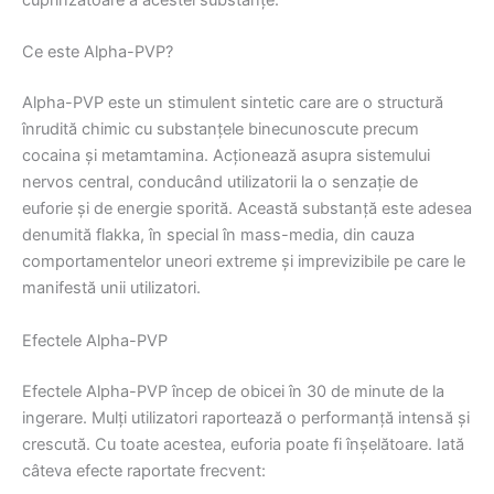
cuprinzătoare a acestei substanțe.
Ce este Alpha-PVP?
Alpha-PVP este un stimulent sintetic care are o structură
înrudită chimic cu substanțele binecunoscute precum
cocaina și metamtamina. Acționează asupra sistemului
nervos central, conducând utilizatorii la o senzație de
euforie și de energie sporită. Această substanță este adesea
denumită flakka, în special în mass-media, din cauza
comportamentelor uneori extreme și imprevizibile pe care le
manifestă unii utilizatori.
Efectele Alpha-PVP
Efectele Alpha-PVP încep de obicei în 30 de minute de la
ingerare. Mulți utilizatori raportează o performanță intensă și
crescută. Cu toate acestea, euforia poate fi înșelătoare. Iată
câteva efecte raportate frecvent: