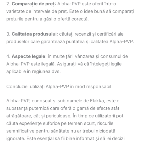
2.
Comparație de preț
: Alpha-PVP este oferit într-o
varietate de intervale de preț. Este o idee bună să comparați
prețurile pentru a găsi o ofertă corectă.
3.
Calitatea produsului
: căutați recenzii și certificări ale
produselor care garantează puritatea și calitatea Alpha-PVP.
4.
Aspecte legale
: în multe țări, vânzarea și consumul de
Alpha-PVP este ilegală. Asigurați-vă că înțelegeți legile
aplicabile în regiunea dvs.
Concluzie: utilizați Alpha-PVP în mod responsabil
Alpha-PVP, cunoscut și sub numele de Flakka, este o
substanță puternică care oferă o gamă de efecte atât
atrăgătoare, cât și periculoase. În timp ce utilizatorii pot
căuta experiențe euforice pe termen scurt, riscurile
semnificative pentru sănătate nu ar trebui niciodată
ignorate. Este esențial să fii bine informat și să iei decizii