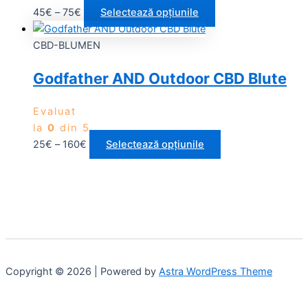
45
€
–
75
€
Selectează opțiunile
CBD-BLUMEN
Godfather AND Outdoor CBD Blute
Evaluat
la
0
din 5
25
€
–
160
€
Selectează opțiunile
Copyright © 2026 | Powered by
Astra WordPress Theme