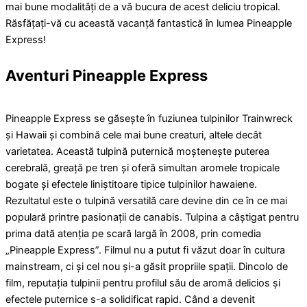
mai bune modalități de a vă bucura de acest deliciu tropical.
Răsfățați-vă cu această vacanță fantastică în lumea Pineapple
Express!
Aventuri Pineapple Express
Pineapple Express se găsește în fuziunea tulpinilor Trainwreck
și Hawaii și combină cele mai bune creaturi, altele decât
varietatea. Această tulpină puternică moștenește puterea
cerebrală, greață pe tren și oferă simultan aromele tropicale
bogate și efectele liniștitoare tipice tulpinilor hawaiene.
Rezultatul este o tulpină versatilă care devine din ce în ce mai
populară printre pasionații de canabis. Tulpina a câștigat pentru
prima dată atenția pe scară largă în 2008, prin comedia
„Pineapple Express”. Filmul nu a putut fi văzut doar în cultura
mainstream, ci și cel nou și-a găsit propriile spații. Dincolo de
film, reputația tulpinii pentru profilul său de aromă delicios și
efectele puternice s-a solidificat rapid. Când a devenit