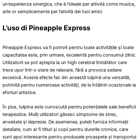
un’esperienza sinergica, che è l’ideale per attività come musica,
arte or semplicemente per l’atività dei tuoi amici.
L’uso di Pineapple Express
Pineapple Express va fi potrivit pentru toate activităţile şi toate
capacitatea este, prin urmare, excelentă pentru consumul zilnic.
Utilizatorii se pot aștepta la un high cerebral îmbătător care
trece ușor într-o stare de relaxare, fără a provoca sedare
excesivă. Aceste efecte fac din această tulpină una versatilă,
potrivită pentru numeroase activități, de la întâlniri ocazionale la
eforturi artistice.
În plus, tulpina este cunoscută pentru potențialele sale beneficii
terapeutice. Mulți utilizatori găsesc simptome de stres,
anxietate și depresie. De asemenea, puteți furniza informații
detaliate, cum ar fi titluri și copii pentru durerile cronice, care
sunt apoi interesante pentru produsele proaspete și transportul