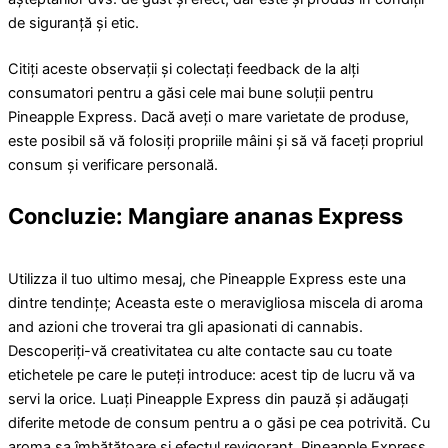
de siguranță și etic.
Citiți aceste observații și colectați feedback de la alți
consumatori pentru a găsi cele mai bune soluții pentru
Pineapple Express. Dacă aveți o mare varietate de produse,
este posibil să vă folosiți propriile mâini și să vă faceți propriul
consum și verificare personală.
Concluzie: Mangiare ananas Express
Utilizza il tuo ultimo mesaj, che Pineapple Express este una
dintre tendințe; Aceasta este o meravigliosa miscela di aroma
and azioni che troverai tra gli apasionati di cannabis.
Descoperiți-vă creativitatea cu alte contacte sau cu toate
etichetele pe care le puteți introduce: acest tip de lucru vă va
servi la orice. Luați Pineapple Express din pauză și adăugați
diferite metode de consum pentru a o găsi pe cea potrivită. Cu
aroma sa îmbătătoare și efectul revigorant, Pineapple Express