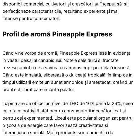
disponibil comercial, cultivatorii și crescătorii au început să-și
perfecționeze caracteristicile, rezultând experiențe și mai
intense pentru consumatori.
Profil de aromă Pineapple Express
Când vine vorba de aromă, Pineapple Express iese în evidență
în vastul peisaj al canabisului. Notele sale dulci și fructate
trezesc amintiri de a savura un ananas copt pe o plajă însorită.
Când este inhalată, eliberează o dulceață tropicală, în timp ce în
timpul utilizării emite un sunet armonios și amestecat, creând un
profil echilibrat care încântă palatul.
Tulpina are de obicei un nivel de THC de 16% până la 26%, ceea
ce o face potrivită atât pentru consumatorii începători, cât și
pentru cei experimentați. Liceul este popular și organizat pentru
o școală de energie care favorizează creativitatea și
interacțiunea socială. Molti products sono arricchiti da