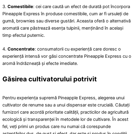
3.
Comestibile
: cei care caută un efect de durată pot încorpora
Pineapple Express în produse comestibile, cum ar fi ursuleți de
gumă, brownies sau diverse gustări. Aceasta oferă o alternativă
aromată care păstrează esența tulpinii, menținând în același
timp efectul puternic.
4.
Concentrate
: consumatorii cu experiență care doresc o
experiență intensă vor găsi concentrate Pineapple Express cu o
aromă îndrăzneață și efecte imediate.
Găsirea cultivatorului potrivit
Pentru experiența supremă Pineapple Express, alegerea unui
cultivator de renume sau a unui dispensar este crucială. Căutați
furnizori care acordă prioritate calității, practicilor de agricultură
ecologică și transparenței în metodele lor de cultivare. În acest
fel, veți primi un produs care nu numai că corespunde
așteptărilor dvs. de gust și efect, dar este și produs în condiții