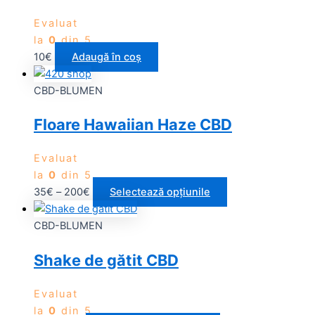
Evaluat
la
0
din 5
10
€
Adaugă în coș
CBD-BLUMEN
Floare Hawaiian Haze CBD
Evaluat
la
0
din 5
35
€
–
200
€
Selectează opțiunile
CBD-BLUMEN
Shake de gătit CBD
Evaluat
la
0
din 5