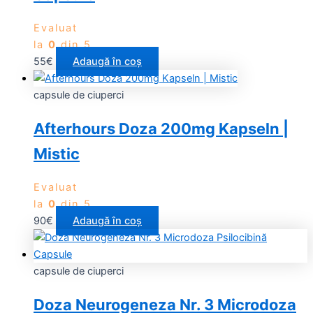
Evaluat
la
0
din 5
55
€
Adaugă în coș
capsule de ciuperci
Afterhours Doza 200mg Kapseln |
Mistic
Evaluat
la
0
din 5
90
€
Adaugă în coș
capsule de ciuperci
Doza Neurogeneza Nr. 3 Microdoza