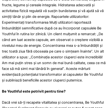
fructe, legume și cereale integrale. Hidratarea adecvată și
activitatea fizică regulată vă susțin bunăstarea și vă ajută să vă
simțiți tânăr și plin de energie. Rapoartele utilizatorilor:
Experimentați transformarea Mulți utilizatori raportează
îmbunătățiri semnificative după ce au încorporat capsulele Be
Youthful în rutina lor zilnică. Un client mulțumit a remarcat: „De
când am luat aceste capsule, am observat o creștere vizibilă a
nivelului meu de energie. Concentrarea mea s-a îmbunătățit și
trec toată ziua fără oboseala pe care o simțeam înainte”. Un alt
utilizator a spus: „Combinația acestor ciuperci este incredibilă!
Am mai puțin stres și un somn de mai bună calitate, ceea ce mă
face să mă simt mai tânără în general”. Aceste mărturii
evidențiază potențialul transformator al capsulelor Be Youthful
și subliniază beneficiile acestor ciuperci puternice.
Be Youthful este potrivit pentru tine?
Dacă vrei să-ți recapete vitalitatea și concentrarea, Be Youthful