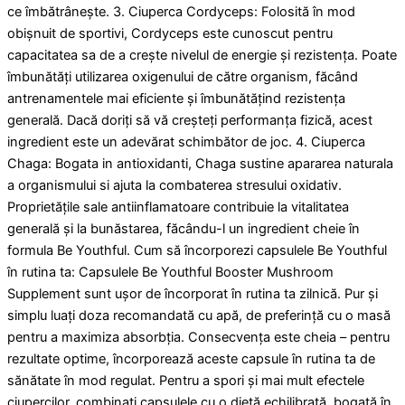
ce îmbătrânește. 3. Ciuperca Cordyceps: Folosită în mod
obișnuit de sportivi, Cordyceps este cunoscut pentru
capacitatea sa de a crește nivelul de energie și rezistența. Poate
îmbunătăți utilizarea oxigenului de către organism, făcând
antrenamentele mai eficiente și îmbunătățind rezistența
generală. Dacă doriți să vă creșteți performanța fizică, acest
ingredient este un adevărat schimbător de joc. 4. Ciuperca
Chaga: Bogata in antioxidanti, Chaga sustine apararea naturala
a organismului si ajuta la combaterea stresului oxidativ.
Proprietățile sale antiinflamatoare contribuie la vitalitatea
generală și la bunăstarea, făcându-l un ingredient cheie în
formula Be Youthful. Cum să încorporezi capsulele Be Youthful
în rutina ta: Capsulele Be Youthful Booster Mushroom
Supplement sunt ușor de încorporat în rutina ta zilnică. Pur și
simplu luați doza recomandată cu apă, de preferință cu o masă
pentru a maximiza absorbția. Consecvența este cheia – pentru
rezultate optime, încorporează aceste capsule în rutina ta de
sănătate în mod regulat. Pentru a spori și mai mult efectele
ciupercilor, combinați capsulele cu o dietă echilibrată, bogată în