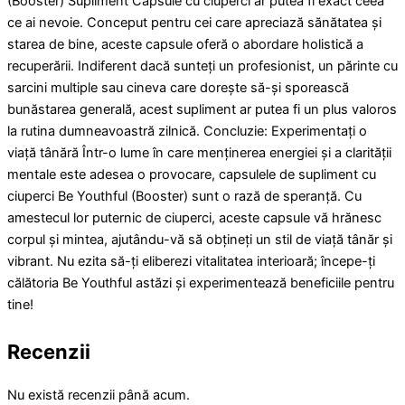
(Booster) Supliment Capsule cu ciuperci ar putea fi exact ceea
ce ai nevoie. Conceput pentru cei care apreciază sănătatea și
starea de bine, aceste capsule oferă o abordare holistică a
recuperării. Indiferent dacă sunteți un profesionist, un părinte cu
sarcini multiple sau cineva care dorește să-și sporească
bunăstarea generală, acest supliment ar putea fi un plus valoros
la rutina dumneavoastră zilnică. Concluzie: Experimentați o
viață tânără Într-o lume în care menținerea energiei și a clarității
mentale este adesea o provocare, capsulele de supliment cu
ciuperci Be Youthful (Booster) sunt o rază de speranță. Cu
amestecul lor puternic de ciuperci, aceste capsule vă hrănesc
corpul și mintea, ajutându-vă să obțineți un stil de viață tânăr și
vibrant. Nu ezita să-ți eliberezi vitalitatea interioară; începe-ți
călătoria Be Youthful astăzi și experimentează beneficiile pentru
tine!
Recenzii
Nu există recenzii până acum.