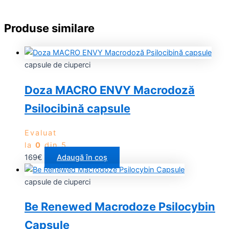
Produse similare
capsule de ciuperci
Doza MACRO ENVY Macrodoză
Psilocibină capsule
Evaluat
la
0
din 5
169
€
Adaugă în coș
capsule de ciuperci
Be Renewed Macrodoze Psilocybin
Capsule