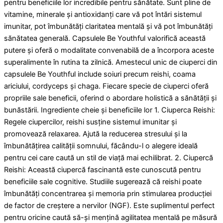
pentru beneficiile lor incredibile pentru sănătate. Sunt pline de
vitamine, minerale și antioxidanți care vă pot întări sistemul
imunitar, pot îmbunătăți claritatea mentală și vă pot îmbunătăți
sănătatea generală. Capsulele Be Youthful valorifică această
putere și oferă o modalitate convenabilă de a încorpora aceste
superalimente în rutina ta zilnică. Amestecul unic de ciuperci din
capsulele Be Youthful include soiuri precum reishi, coama
ariciului, cordyceps și chaga. Fiecare specie de ciuperci oferă
propriile sale beneficii, oferind o abordare holistică a sănătății și
bunăstării. Ingrediente cheie și beneficiile lor 1. Ciuperca Reishi:
Regele ciupercilor, reishi susține sistemul imunitar și
promovează relaxarea. Ajută la reducerea stresului și la
îmbunătățirea calității somnului, făcându-l o alegere ideală
pentru cei care caută un stil de viață mai echilibrat. 2. Ciupercă
Reishi: Această ciupercă fascinantă este cunoscută pentru
beneficiile sale cognitive. Studiile sugerează că reishi poate
îmbunătăți concentrarea și memoria prin stimularea producției
de factor de creștere a nervilor (NGF). Este suplimentul perfect
pentru oricine caută să-și mențină agilitatea mentală pe măsură