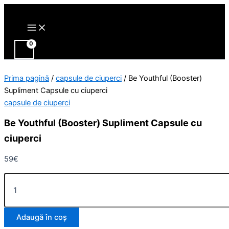
Main
Cantitate
Skip
Menu
Be
to
Youthful
content
(Booster)
Supliment
Capsule
cu
ciuperci
Prima pagină
/
capsule de ciuperci
/ Be Youthful (Booster)
Supliment Capsule cu ciuperci
capsule de ciuperci
Be Youthful (Booster) Supliment Capsule cu
ciuperci
59
€
Adaugă în coș