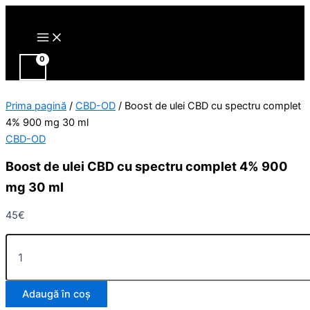
Main
Cantitate
Skip
Menu
Boost
to
de
content
ulei
CBD
cu
spectru
complet
Prima pagină
/
CBD-OD
/ Boost de ulei CBD cu spectru complet
4%
4% 900 mg 30 ml
900
CBD-OD
mg
30
Boost de ulei CBD cu spectru complet 4% 900
ml
mg 30 ml
45
€
Adaugă în coș