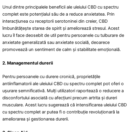
Unul dintre principalele beneficii ale uleiului CBD cu spectru
complet este potențialul său de a reduce anxietatea. Prin
interacțiunea cu receptorii serotoninei din creier, CBD
îmbunătățește starea de spirit și ameliorează stresul. Acest
lucru îl face deosebit de util pentru persoanele cu tulburare de
anxietate generalizată sau anxietate socială, deoarece
promovează un sentiment de calm și stabilitate emoțională.
2. Managementul durerii
Pentru persoanele cu durere cronică, proprietățile
antiinflamatorii ale uleiului CBD cu spectru complet pot oferi o
ușurare semnificativă. Mulți utilizatori raportează o reducere a
disconfortului asociată cu afecțiuni precum artrita și dureri
musculare. Acest lucru sugerează că intensificarea uleiului CBD
cu spectru complet ar putea fi o contribuție revoluționară la
ameliorarea și gestionarea durerii.