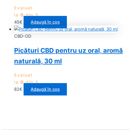
Evaluat
la
0
din 5
45
€
Adaugă în coș
CBD-OD
Picături CBD pentru uz oral, aromă
naturală, 30 ml
Evaluat
la
0
din 5
82
€
Adaugă în coș