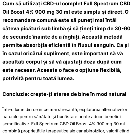
Cum să utilizați CBD-ul complet
Full Spectrum CBD
Oil Boost 4% 900 mg 30 ml
este simplu și direct. O
recomandare comună este să puneți mai întâi
câteva picături sub limbă și să țineți timp de 30-60
de secunde înainte de a înghiți. Această metodă
permite absorbția eficientă în fluxul sanguin. Ca și
în cazul oricărui supliment, este important să vă
ascultați corpul și să vă ajustați doza după cum
este necesar. Aceasta o face o opțiune flexibilă,
potrivită pentru toată lumea.
Concluzie: crește-ți starea de bine în mod natural
Într-o lume din ce în ce mai stresantă, explorarea alternativelor
naturale pentru sănătate și bunăstare poate aduce beneficii
semnificative. Full Spectrum CBD Oil Boost 4% 900 mg 30 ml
combină proprietățile terapeutice ale canabinoizilor, valorificând