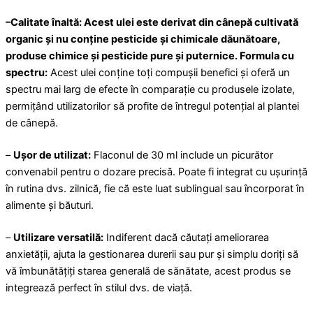
–
Calitate înaltă:
Acest ulei este derivat din cânepă cultivată
organic și nu conține pesticide și chimicale dăunătoare,
produse chimice și pesticide pure și puternice. Formula cu
spectru:
Acest ulei conține toți compușii benefici și oferă un
spectru mai larg de efecte în comparație cu produsele izolate,
permițând utilizatorilor să profite de întregul potențial al plantei
de cânepă.
–
Ușor de utilizat:
Flaconul de 30 ml include un picurător
convenabil pentru o dozare precisă. Poate fi integrat cu ușurință
în rutina dvs. zilnică, fie că este luat sublingual sau încorporat în
alimente și băuturi.
–
Utilizare versatilă:
Indiferent dacă căutați ameliorarea
anxietății, ajuta la gestionarea durerii sau pur și simplu doriți să
vă îmbunătățiți starea generală de sănătate, acest produs se
integrează perfect în stilul dvs. de viață.