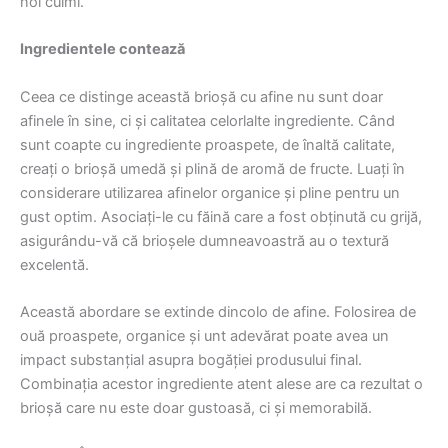
noi culmi.
Ingredientele contează
Ceea ce distinge această brioșă cu afine nu sunt doar
afinele în sine, ci și calitatea celorlalte ingrediente. Când
sunt coapte cu ingrediente proaspete, de înaltă calitate,
creați o brioșă umedă și plină de aromă de fructe. Luați în
considerare utilizarea afinelor organice și pline pentru un
gust optim. Asociați-le cu făină care a fost obținută cu grijă,
asigurându-vă că brioșele dumneavoastră au o textură
excelentă.
Această abordare se extinde dincolo de afine. Folosirea de
ouă proaspete, organice și unt adevărat poate avea un
impact substanțial asupra bogăției produsului final.
Combinația acestor ingrediente atent alese are ca rezultat o
brioșă care nu este doar gustoasă, ci și memorabilă.