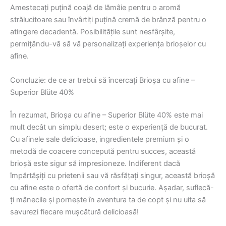
Amestecați puțină coajă de lămâie pentru o aromă
strălucitoare sau învârtiți puțină cremă de brânză pentru o
atingere decadentă. Posibilitățile sunt nesfârșite,
permițându-vă să vă personalizați experiența brioșelor cu
afine.
Concluzie: de ce ar trebui să încercați Brioșa cu afine –
Superior Blüte 40%
În rezumat, Brioșa cu afine – Superior Blüte 40% este mai
mult decât un simplu desert; este o experiență de bucurat.
Cu afinele sale delicioase, ingredientele premium și o
metodă de coacere concepută pentru succes, această
brioșă este sigur să impresioneze. Indiferent dacă
împărtășiți cu prietenii sau vă răsfățați singur, această brioșă
cu afine este o ofertă de confort și bucurie. Așadar, suflecă-
ți mânecile și pornește în aventura ta de copt și nu uita să
savurezi fiecare mușcătură delicioasă!