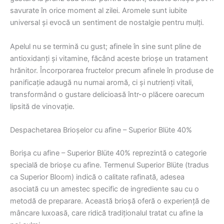
savurate în orice moment al zilei. Aromele sunt iubite
universal și evocă un sentiment de nostalgie pentru mulți.
Apelul nu se termină cu gust; afinele în sine sunt pline de
antioxidanți și vitamine, făcând aceste brioșe un tratament
hrănitor. Încorporarea fructelor precum afinele în produse de
panificație adaugă nu numai aromă, ci și nutrienți vitali,
transformând o gustare delicioasă într-o plăcere oarecum
lipsită de vinovație.
Despachetarea Brioșelor cu afine – Superior Blüte 40%
Borișa cu afine – Superior Blüte 40% reprezintă o categorie
specială de brioșe cu afine. Termenul Superior Blüte (tradus
ca Superior Bloom) indică o calitate rafinată, adesea
asociată cu un amestec specific de ingrediente sau cu o
metodă de preparare. Această brioșă oferă o experiență de
mâncare luxoasă, care ridică tradiționalul tratat cu afine la