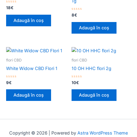
1g
Evaluat
18
€
la
0
Evaluat
8
€
din
la
Adaugă în coș
5
0
din
Adaugă în coș
5
flori CBD
flori CBD
White Widow CBD Flori 1
10 OH HHC flori 2g
Evaluat
Evaluat
9
€
10
€
la
la
0
0
din
din
Adaugă în coș
Adaugă în coș
5
5
Copyright © 2026 | Powered by
Astra WordPress Theme