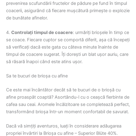
prevenirea scufundării fructelor de pădure pe fund în timpul
coacerii, asigurând că fiecare mușcătură primește o explozie
de bunătate afinelor.
4.
Controlați timpul de coacere
: urmăriți brioșele în timp ce
se coace. Fiecare cuptor se comportă diferit, așa că începeți
să verificați dacă este gata cu câteva minute înainte de
timpul de coacere sugerat. Îți dorești un blat ușor auriu, care
să răsară înapoi când este atins ușor.
Sa te bucuri de brioșa cu afine
Ce este mai încântător decât să te bucuri de o brioșă cu
afine proaspăt coaptă? Asortându-l cu o ceașcă fierbinte de
cafea sau ceai. Aromele încălzitoare se completează perfect,
transformând brioșa într-un moment confortabil de savurat.
Dacă vă simțiți aventuros, luați în considerare adăugarea
propriei învârtiri la Brioșa cu afine – Superior Blüte 40%.