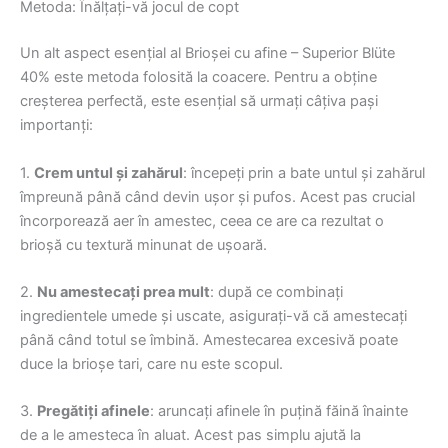
Metoda: Înălțați-vă jocul de copt
Un alt aspect esențial al Brioșei cu afine – Superior Blüte
40% este metoda folosită la coacere. Pentru a obține
creșterea perfectă, este esențial să urmați câțiva pași
importanți:
1.
Crem untul și zahărul
: începeți prin a bate untul și zahărul
împreună până când devin ușor și pufos. Acest pas crucial
încorporează aer în amestec, ceea ce are ca rezultat o
brioșă cu textură minunat de ușoară.
2.
Nu amestecați prea mult
: după ce combinați
ingredientele umede și uscate, asigurați-vă că amestecați
până când totul se îmbină. Amestecarea excesivă poate
duce la brioșe tari, care nu este scopul.
3.
Pregătiți afinele
: aruncați afinele în puțină făină înainte
de a le amesteca în aluat. Acest pas simplu ajută la