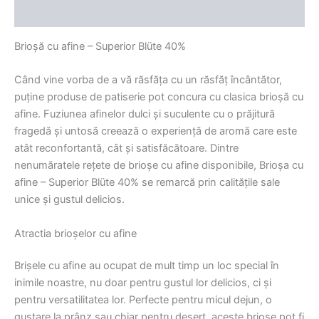
Recenzii (0)
Brioșă cu afine – Superior Blüte 40%
Când vine vorba de a vă răsfăța cu un răsfăț încântător,
puține produse de patiserie pot concura cu clasica brioșă cu
afine. Fuziunea afinelor dulci și suculente cu o prăjitură
fragedă și untosă creează o experiență de aromă care este
atât reconfortantă, cât și satisfăcătoare. Dintre
nenumăratele rețete de brioșe cu afine disponibile, Brioșa cu
afine – Superior Blüte 40% se remarcă prin calitățile sale
unice și gustul delicios.
Atractia brioșelor cu afine
Brișele cu afine au ocupat de mult timp un loc special în
inimile noastre, nu doar pentru gustul lor delicios, ci și
pentru versatilitatea lor. Perfecte pentru micul dejun, o
gustare la prânz sau chiar pentru desert, aceste brioșe pot fi