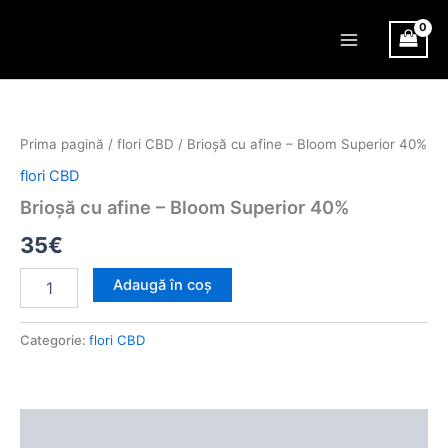
Skip
Main
to
Menu
content
Cantitate
Brioșă
cu
Prima pagină
/
flori CBD
/ Brioșă cu afine – Bloom Superior 40%
afine
-
flori CBD
Bloom
Brioșă cu afine – Bloom Superior 40%
Superior
40%
35
€
Adaugă în coș
Categorie:
flori CBD
Descriere