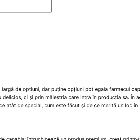
 largă de opțiuni, dar puține opțiuni pot egala farmecul cap
delicios, ci și prin măiestria care intră în producția sa. În
e atât de special, cum este făcut și de ce merită un loc în 
e canabis; întruchipează un produs premium, creat printr-un