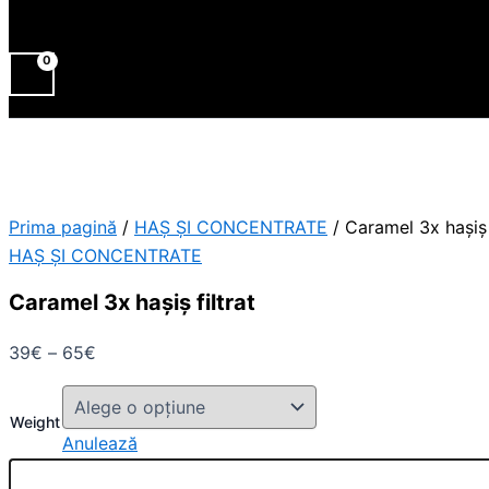
Prima pagină
/
HAȘ ȘI CONCENTRATE
/ Caramel 3x hașiș f
HAȘ ȘI CONCENTRATE
Caramel 3x hașiș filtrat
39
€
–
65
€
Weight
Anulează