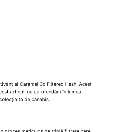
tivant al Caramel 3x Filtered Hash. Acest
 acest articol, ne aprofundăm în lumea
colecția ta de canabis.
 proces meticulos de triplă filtrare care