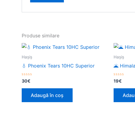
Produse similare
Haşiş
Haşiş
💧 Phoenix Tears 10HC Superior
🌋 Himal
Evaluat
Evaluat
30
€
19
€
la
la
0
0
din
din
Adaugă în coș
Adau
5
5