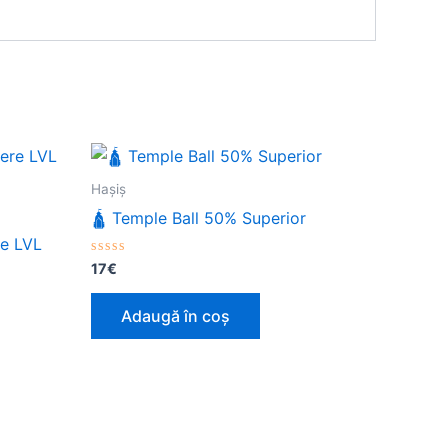
Haşiş
🛕 Temple Ball 50% Superior
re LVL
Evaluat
17
€
la
0
din
Adaugă în coș
5