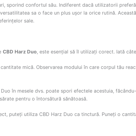
, sporind confortul său. Indiferent dacă utilizatorii prefe
versatilitatea sa o face un plus ușor la orice rutină. Aceas
ferințelor sale.
pe
CBD Harz Duo
, este esențial să îl utilizați corect. Iată cât
 cantitate mică. Observarea modului în care corpul tău reac
Duo în mesele dvs. poate spori efectele acestuia, făcându-
 sărate pentru o întorsătură sănătoasă.
ect, puteți utiliza CBD Harz Duo ca tinctură. Puneți o canti