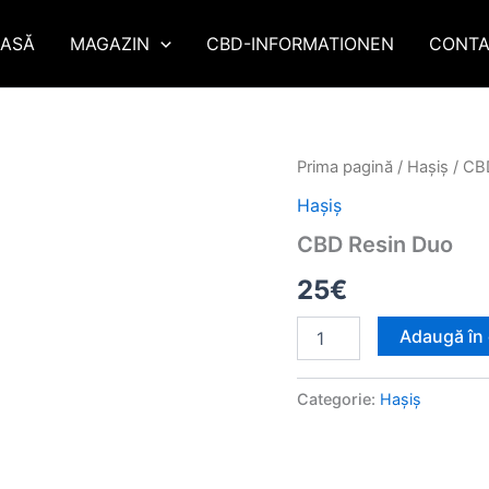
ASĂ
MAGAZIN
CBD-INFORMATIONEN
CONTA
Cantitate
Prima pagină
/
Haşiş
/ CB
CBD
Haşiş
Resin
Duo
CBD Resin Duo
25
€
Adaugă în
Categorie:
Haşiş