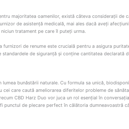
ntru majoritatea oamenilor, există câteva considerații de car
furnizor de asistență medicală, mai ales dacă aveți afecțiun
niciun tratament pe care îl puteți urma.
la furnizori de renume este crucială pentru a asigura puritate
te standardele de siguranță și conține cantitatea declarată 
n lumea bunăstării naturale. Cu formula sa unică, biodisponi
ru cei care caută ameliorarea diferitelor probleme de sănă
precum CBD Harz Duo vor juca un rol esențial în conversați
fi punctul de plecare perfect în călătoria dumneavoastră că