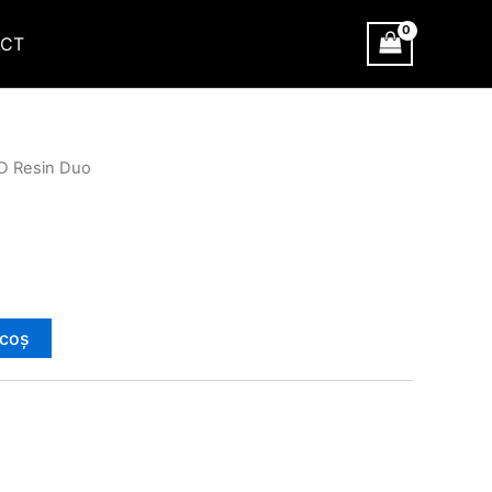
CT
D Resin Duo
 coș