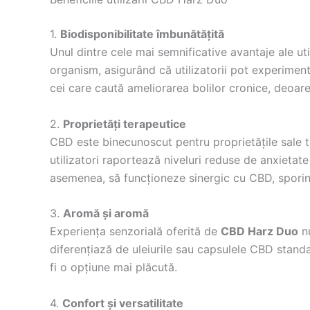
1.
Biodisponibilitate îmbunătățită
Unul dintre cele mai semnificative avantaje ale u
organism, asigurând că utilizatorii pot experimen
cei care caută ameliorarea bolilor cronice, deoare
2.
Proprietăți terapeutice
CBD este binecunoscut pentru proprietățile sale te
utilizatori raportează niveluri reduse de anxietat
asemenea, să funcționeze sinergic cu CBD, sporind 
3.
Aromă și aromă
Experiența senzorială oferită de
CBD Harz Duo
nu
diferențiază de uleiurile sau capsulele CBD stand
fi o opțiune mai plăcută.
4.
Confort și versatilitate