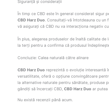
Siguranță și considerații
În timp ce CBD este în general considerat sigur pe
CBD Harz Duo
. Consultați-vă întotdeauna cu un 
vă asigurați că CBD nu va interacționa negativ cu 
În plus, alegerea produselor de înaltă calitate de 
la terți pentru a confirma că produsul îndeplineș
Concluzie: Calea naturală către alinare
CBD Harz Duo
reprezintă o evoluție interesantă î
versatilitate, oferă o opțiune convingătoare pent
la alternative naturale pentru sănătate, produse 
gândiți să încercați CBD,
CBD Harz Duo
ar putea 
Nu există recenzii până acum.