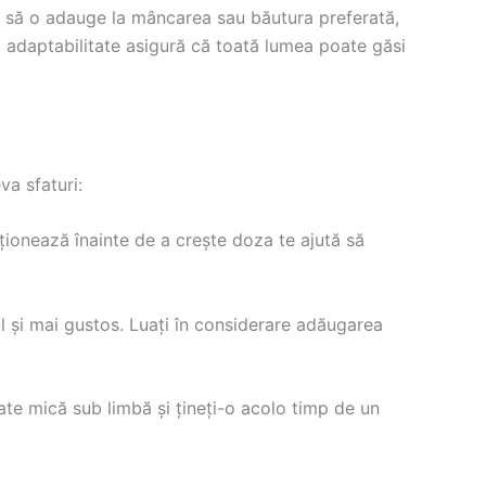
ră să o adauge la mâncarea sau băutura preferată,
tă adaptabilitate asigură că toată lumea poate găsi
eva sfaturi:
ționează înainte de a crește doza te ajută să
l și mai gustos. Luați în considerare adăugarea
tate mică sub limbă și țineți-o acolo timp de un