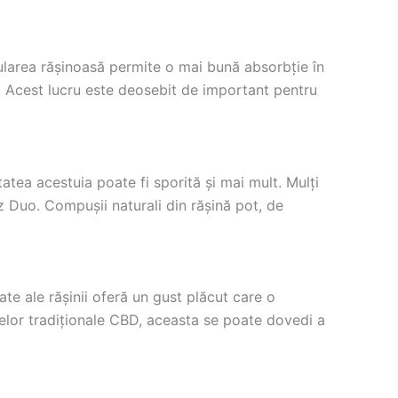
mularea rășinoasă permite o mai bună absorbție în
t. Acest lucru este deosebit de important pentru
atea acestuia poate fi sporită și mai mult. Mulți
z Duo. Compușii naturali din rășină pot, de
te ale rășinii oferă un gust plăcut care o
selor tradiționale CBD, aceasta se poate dovedi a