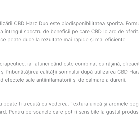
tilizării CBD Harz Duo este biodisponibilitatea sporită. For
ta întregul spectru de beneficii pe care CBD le are de oferi
ce poate duce la rezultate mai rapide și mai eficiente.
rapeutice, iar atunci când este combinat cu rășină, eficacit
e și îmbunătățirea calității somnului după utilizarea CBD Har
efectele sale antiinflamatorii și de calmare a durerii.
 poate fi trecută cu vederea. Textura unică și aromele boga
ard. Pentru persoanele care pot fi sensibile la gustul produ