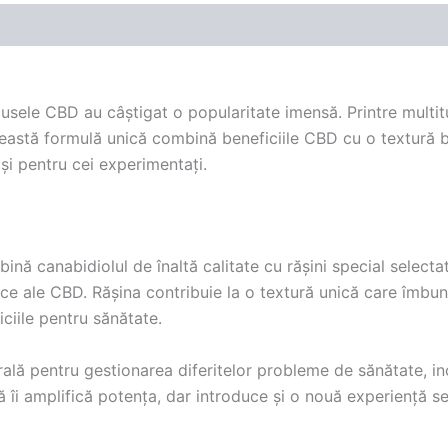
dusele CBD au câștigat o popularitate imensă. Printre multit
eastă formulă unică combină beneficiile CBD cu o textură b
 și pentru cei experimentați.
 canabidiolul de înaltă calitate cu rășini special selecta
ce ale CBD. Rășina contribuie la o textură unică care îmbu
iciile pentru sănătate.
lă pentru gestionarea diferitelor probleme de sănătate, incl
îi amplifică potența, dar introduce și o nouă experiență sen