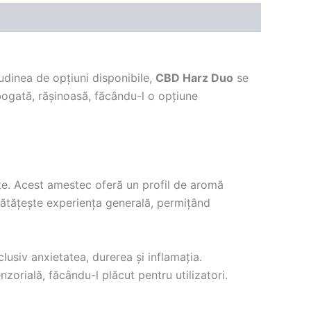
udinea de opțiuni disponibile,
CBD Harz Duo
se
ogată, rășinoasă, făcându-l o opțiune
te. Acest amestec oferă un profil de aromă
nătățește experiența generală, permițând
usiv anxietatea, durerea și inflamația.
zorială, făcându-l plăcut pentru utilizatori.