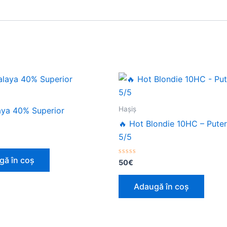
Haşiş
aya 40% Superior
🔥 Hot Blondie 10HC – Pute
5/5
gă în coș
Evaluat
50
€
la
0
din
Adaugă în coș
5