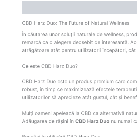
Descriere
Recenzii (0)
CBD Harz Duo: The Future of Natural Wellness
În căutarea unor soluții naturale de wellness, pro
remarcă ca o alegere deosebit de interesantă. Ac
atrăgătoare atât pentru utilizatorii începători, cât
Ce este CBD Harz Duo?
CBD Harz Duo este un produs premium care combină
robust, în timp ce maximizează efectele terapeuti
utilizatorilor să aprecieze atât gustul, cât și benef
Mulți oameni apelează la CBD ca alternativă natura
Adăugarea de rășini în
CBD Harz Duo
nu numai că 
Beneficiile utilizării CBD Harz Duo