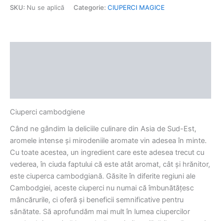
SKU:
Nu se aplică
Categorie:
CIUPERCI MAGICE
Descriere
Informații suplimentare
Recenzii (0)
Ciuperci cambodgiene
Când ne gândim la deliciile culinare din Asia de Sud-Est,
aromele intense și mirodeniile aromate vin adesea în minte.
Cu toate acestea, un ingredient care este adesea trecut cu
vederea, în ciuda faptului că este atât aromat, cât și hrănitor,
este ciuperca cambodgiană. Găsite în diferite regiuni ale
Cambodgiei, aceste ciuperci nu numai că îmbunătățesc
mâncărurile, ci oferă și beneficii semnificative pentru
sănătate. Să aprofundăm mai mult în lumea ciupercilor