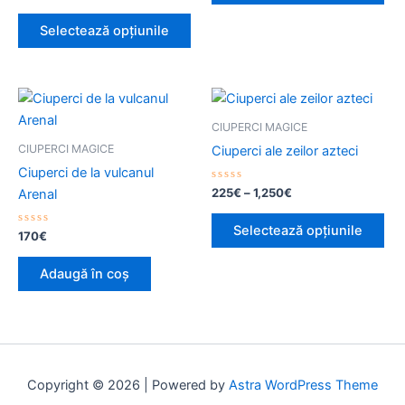
la
pot
pot
0
din
fi
fi
Selectează opțiunile
5
alese
ale
în
în
pagina
pag
Interval
Ace
de
produsului.
pro
pro
prețuri:
CIUPERCI MAGICE
225€
are
CIUPERCI MAGICE
Ciuperci ale zeilor azteci
până
mai
la
Ciuperci de la vulcanul
mul
1,250€
Evaluat
225
€
–
1,250
€
Arenal
la
vari
0
din
Opț
Selectează opțiunile
Evaluat
5
170
€
la
pot
0
din
fi
Adaugă în coș
5
ale
în
pag
pro
Copyright © 2026 | Powered by
Astra WordPress Theme