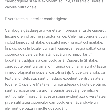
cambodgiene și să le explorăm soiurile, utilizările culinare și
valorile nutriționale.
Diversitatea ciupercilor cambodgiene
Cambogia găzduiește o varietate impresionantă de ciuperci,
fiecare oferind arome și texturi unice. Cele mai comune tipuri
includ faimosul shiitake, delicatul enoki și exoticul maitake.
În plus, soiurile locale, cum ar fi ciuperca neagră sălbatică și
ciuperca de paie parfumată, joacă un rol important în
bucătăria tradițională cambodgiană. Ciupercile Shiitake,
cunoscute pentru aroma lor intensă de umami, sunt utilizate
în mod obișnuit în supe și cartofi prăjiți. Ciupercile Enoki, cu
textura lor delicată, sunt un adaos excelent pentru salate și
tocane. Ciupercile Maitake, numite adesea găluște de pâine,
sunt apreciate pentru aroma pământească și beneficiile
nutriționale. Împreună, aceste soiuri evidențiază diversitatea
și versatilitatea ciupercilor cambodgiene, făcându-le un
element de bază în multe gospodării.