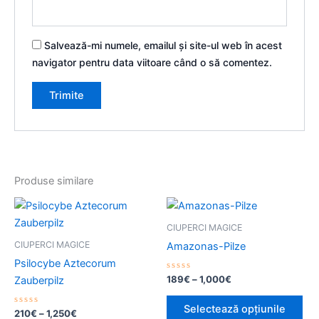
Salvează-mi numele, emailul și site-ul web în acest
navigator pentru data viitoare când o să comentez.
Produse similare
Interval
Interval
Acest
Ace
de
de
produs
pro
prețuri:
prețuri:
CIUPERCI MAGICE
210€
are
189€
are
CIUPERCI MAGICE
Amazonas-Pilze
până
până
mai
mai
la
la
Psilocybe Aztecorum
multe
mul
1,250€
1,000€
Evaluat
189
€
–
1,000
€
Zauberpilz
la
variații.
vari
0
din
Opțiunile
Opț
Selectează opțiunile
Evaluat
5
210
€
–
1,250
€