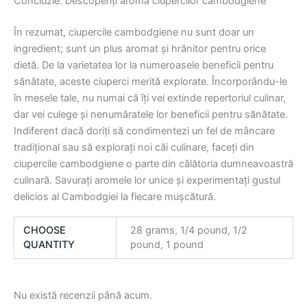
Concluzie: Descoperiți aroma ciupercilor cambodgiene
În rezumat, ciupercile cambodgiene nu sunt doar un
ingredient; sunt un plus aromat și hrănitor pentru orice
dietă. De la varietatea lor la numeroasele beneficii pentru
sănătate, aceste ciuperci merită explorate. Încorporându-le
în mesele tale, nu numai că îți vei extinde repertoriul culinar,
dar vei culege și nenumăratele lor beneficii pentru sănătate.
Indiferent dacă doriți să condimentezi un fel de mâncare
tradițional sau să explorați noi căi culinare, faceți din
ciupercile cambodgiene o parte din călătoria dumneavoastră
culinară. Savurați aromele lor unice și experimentați gustul
delicios al Cambodgiei la fiecare mușcătură.
CHOOSE
28 grams, 1/4 pound, 1/2
QUANTITY
pound, 1 pound
Nu există recenzii până acum.