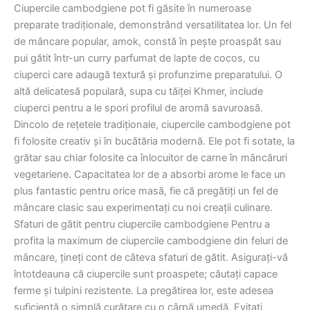
Ciupercile cambodgiene pot fi găsite în numeroase
preparate tradiționale, demonstrând versatilitatea lor. Un fel
de mâncare popular, amok, constă în pește proaspăt sau
pui gătit într-un curry parfumat de lapte de cocos, cu
ciuperci care adaugă textură și profunzime preparatului. O
altă delicatesă populară, supa cu tăiței Khmer, include
ciuperci pentru a le spori profilul de aromă savuroasă.
Dincolo de rețetele tradiționale, ciupercile cambodgiene pot
fi folosite creativ și în bucătăria modernă. Ele pot fi sotate, la
grătar sau chiar folosite ca înlocuitor de carne în mâncăruri
vegetariene. Capacitatea lor de a absorbi arome le face un
plus fantastic pentru orice masă, fie că pregătiți un fel de
mâncare clasic sau experimentați cu noi creații culinare.
Sfaturi de gătit pentru ciupercile cambodgiene Pentru a
profita la maximum de ciupercile cambodgiene din feluri de
mâncare, țineți cont de câteva sfaturi de gătit. Asigurați-vă
întotdeauna că ciupercile sunt proaspete; căutați capace
ferme și tulpini rezistente. La pregătirea lor, este adesea
suficientă o simplă curățare cu o cârpă umedă. Evitați