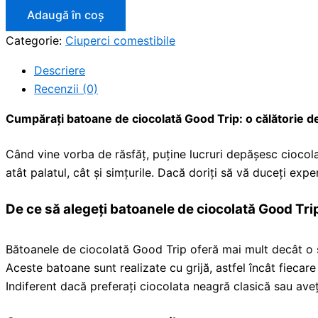
Adaugă în coș
Categorie:
Ciuperci comestibile
Descriere
Recenzii (0)
Cumpărați batoane de ciocolată Good Trip: o călătorie de
Când vine vorba de răsfăț, puține lucruri depășesc ciocol
atât palatul, cât și simțurile. Dacă doriți să vă duceți expe
De ce să alegeți batoanele de ciocolată Good Tri
Bătoanele de ciocolată Good Trip oferă mai mult decât o sim
Aceste batoane sunt realizate cu grijă, astfel încât fieca
Indiferent dacă preferați ciocolata neagră clasică sau av