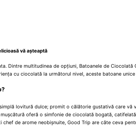
licioasă vă așteaptă
ata. Dintre multitudinea de opțiuni, Batoanele de Ciocolată
riența cu ciocolată la următorul nivel, aceste batoane unice p
p?
plă lovitură dulce; promit o călătorie gustativă care vă va 
re mușcătură oferă o simfonie de ciocolată bogată, catifelat
eți chef de arome neobișnuite, Good Trip are câte ceva pent