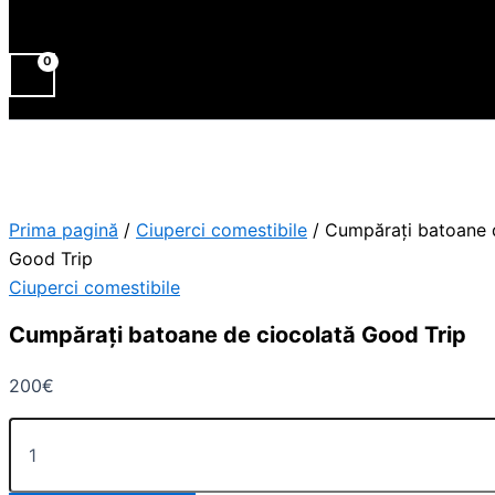
Prima pagină
/
Ciuperci comestibile
/ Cumpărați batoane 
Good Trip
Ciuperci comestibile
Cumpărați batoane de ciocolată Good Trip
200
€