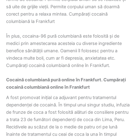
să uite de grijile vieții. Permite corpului uman să doarmă
corect pentru a relaxa mintea. Cumpărați cocaină
columbiană la Frankfurt
În plus, cocaina-96 pură columbiană este folosită și de
medici prin amestecarea acesteia cu diverse ingrediente
benefice sănătății umane. Oamenii îl folosesc pentru a
vindeca multe boli, cum ar fi depresia, anxietatea etc.
Cumpărați cocaină columbiană online în Frankfurt.
Cocaină columbiană pură online în Frankfurt. Cumpărați
cocaină columbiană online în Frankfurt
A fost promovat inițial ca adjuvant pentru tratamentul
dependenței de cocaină. În timpul unui singur studiu, infuzia
de frunze de coca a fost folosită alături de consiliere pentru
a trata 23 de fumători dependenți de coca din Lima, Peru.
Recidivele au scăzut de la o medie de patru ori pe lună
înainte de tratamentul cu ceai de coca la una în timpul