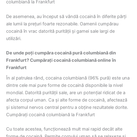
columbiană la Frankfurt
De asemenea, au început să vândă cocaină în diferite părți
ale lumii la prețuri foarte rezonabile. Oamenii cumpărau
cocaină în vrac datorită purității și gamei sale largi de
utilizări.
De unde poți cumpăra cocaină pură columbiană din
Frankfurt? Cumpărați cocaină columbiană online în
Frankfurt
În al patrulea rând, cocaina columbiană (96% pură) este una
dintre cele mai pure forme de cocaină disponibile la nivel
mondial. Datorită purității sale, are un potențial ridicat de a
afecta corpul uman. Ca și alte forme de cocaină, afectează
și sistemul nervos central pentru a obține rezultatele dorite.
Cumpărați cocaină columbiană la Frankfurt
Cu toate acestea, funcționează mult mai rapid decât alte
forme de cocaină. Permite corpului uman să se relaxeze și