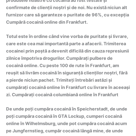
produsele noastre cu cocaină au fost testate și
confirmate de clienții noștri și de noi. Nu există niciun alt
furnizor care să garanteze o puritate de 96%, cu excepția
Cumpără cocaină online din Frankfurt.
Totul este în ordine când vine vorba de puritate și livrare,
care este cea mai importantă parte a afacerii. Trimiterea
cocainei prin poștă a devenit dificilă din cauza represiunii
zilnice împotriva drogurilor. Cumpărați pulbere de
cocaină online. Cu peste 100 de rute în Frankfurt, am
reușit să livrăm cocaină în siguranță clienților noștri, fără
a pierde niciun pachet. Trimiteți întrebări astăzi și
cumpărați cocaină online în Frankfurt cu livrare în aceeași
zi. Cumpărați cocaină columbiană online în Frankfurt
De unde poți cumpăra cocaină în Speicherstadt, de unde
poți cumpăra cocaină în GTA Lockup, cumperi cocaină
online în Wilhelmsburg, unde pot cumpăra cocaină acum
pe Jungfernstieg, cumpăr cocaină lângă mine, de unde