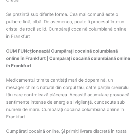
Se prezintă sub diferite forme. Cea mai comună este o
pulbere fină, albă. De asemenea, poate fi procesat într-un
cristal de rocă solid. Cumpărați cocaină columbiană online
în Frankfurt
CUM FUNcționează! Cumpărați cocaină columbiană
online în Frankfurt | Cumpărați cocaină columbiană online
în Frankfurt
Medicamentul trimite cantități mari de dopamină, un
mesager chimic natural din corpul tău, către părțile creierului
tău care controlează plăcerea. Această acumulare provoacă
sentimente intense de energie și vigilență, cunoscute sub
numele de mare. Cumpărați cocaină columbiană online în
Frankfurt
Cumpărați cocaină online. Și primiți livrare discretă în toată