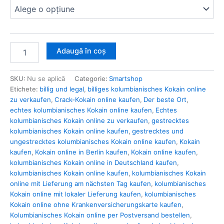
Adaugă în coș
SKU:
Nu se aplică
Categorie:
Smartshop
Etichete:
billig und legal
,
billiges kolumbianisches Kokain online
zu verkaufen
,
Crack-Kokain online kaufen
,
Der beste Ort
,
echtes kolumbianisches Kokain online kaufen
,
Echtes
kolumbianisches Kokain online zu verkaufen
,
gestrecktes
kolumbianisches Kokain online kaufen
,
gestrecktes und
ungestrecktes kolumbianisches Kokain online kaufen
,
Kokain
kaufen
,
Kokain online in Berlin kaufen
,
Kokain online kaufen
,
kolumbianisches Kokain online in Deutschland kaufen
,
kolumbianisches Kokain online kaufen
,
kolumbianisches Kokain
online mit Lieferung am nächsten Tag kaufen
,
kolumbianisches
Kokain online mit lokaler Lieferung kaufen
,
kolumbianisches
Kokain online ohne Krankenversicherungskarte kaufen
,
Kolumbianisches Kokain online per Postversand bestellen
,