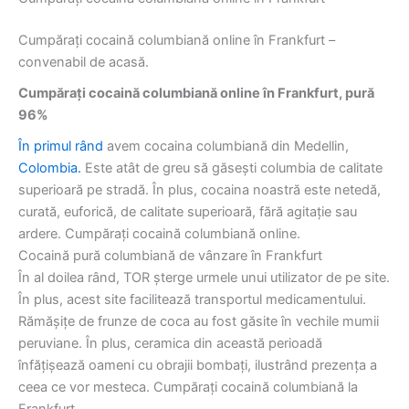
Cumpărați cocaină columbiană online în Frankfurt –
convenabil de acasă.
Cumpărați cocaină columbiană online în Frankfurt, pură
96%
În primul rând
avem cocaina columbiană din Medellin,
Colombia.
Este atât de greu să găsești columbia de calitate
superioară pe stradă. În plus, cocaina noastră este netedă,
curată, euforică, de calitate superioară, fără agitație sau
ardere. Cumpărați cocaină columbiană online.
Cocaină pură columbiană de vânzare în Frankfurt
În al doilea rând, TOR șterge urmele unui utilizator de pe site.
În plus, acest site facilitează transportul medicamentului.
Rămășițe de frunze de coca au fost găsite în vechile mumii
peruviane. În plus, ceramica din această perioadă
înfățișează oameni cu obrajii bombați, ilustrând prezența a
ceea ce vor mesteca. Cumpărați cocaină columbiană la