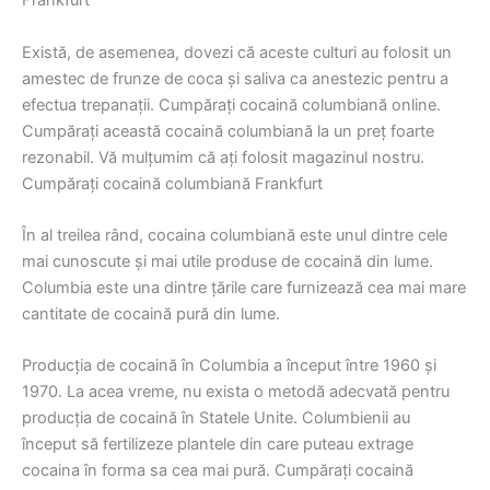
Frankfurt
Există, de asemenea, dovezi că aceste culturi au folosit un
amestec de frunze de coca și saliva ca anestezic pentru a
efectua trepanații. Cumpărați cocaină columbiană online.
Cumpărați această cocaină columbiană la un preț foarte
rezonabil. Vă mulțumim că ați folosit magazinul nostru.
Cumpărați cocaină columbiană Frankfurt
În al treilea rând, cocaina columbiană este unul dintre cele
mai cunoscute și mai utile produse de cocaină din lume.
Columbia este una dintre țările care furnizează cea mai mare
cantitate de cocaină pură din lume.
Producția de cocaină în Columbia a început între 1960 și
1970. La acea vreme, nu exista o metodă adecvată pentru
producția de cocaină în Statele Unite. Columbienii au
început să fertilizeze plantele din care puteau extrage
cocaina în forma sa cea mai pură. Cumpărați cocaină