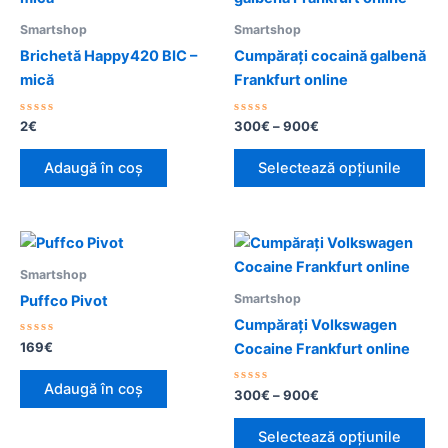
prețuri:
300€
are
Smartshop
Smartshop
până
ma
la
Brichetă Happy420 BIC –
Cumpărați cocaină galbenă
mu
900€
mică
Frankfurt online
vari
Opț
Evaluat
Evaluat
2
€
300
€
–
900
€
la
la
pot
0
0
din
din
fi
Adaugă în coș
Selectează opțiunile
5
5
ale
în
pag
Interval
Ac
de
pro
pr
prețuri:
Smartshop
300€
are
Smartshop
Puffco Pivot
până
ma
la
Cumpărați Volkswagen
mu
900€
Evaluat
169
€
Cocaine Frankfurt online
la
vari
0
din
Opț
Adaugă în coș
5
Evaluat
300
€
–
900
€
la
pot
0
din
fi
Selectează opțiunile
5