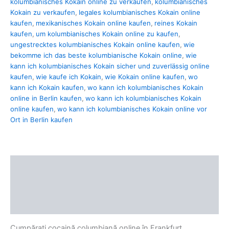
kolumbianisches Kokain online zu verkaufen
,
kolumbianisches
Kokain zu verkaufen
,
legales kolumbianisches Kokain online
kaufen
,
mexikanisches Kokain online kaufen
,
reines Kokain
kaufen
,
um kolumbianisches Kokain online zu kaufen
,
ungestrecktes kolumbianisches Kokain online kaufen
,
wie
bekomme ich das beste kolumbianische Kokain online
,
wie
kann ich kolumbianisches Kokain sicher und zuverlässig online
kaufen
,
wie kaufe ich Kokain
,
wie Kokain online kaufen
,
wo
kann ich Kokain kaufen
,
wo kann ich kolumbianisches Kokain
online in Berlin kaufen
,
wo kann ich kolumbianisches Kokain
online kaufen
,
wo kann ich kolumbianisches Kokain online vor
Ort in Berlin kaufen
Descriere
Informații suplimentare
Recenzii (0)
Cumpărați cocaină columbiană online în Frankfurt