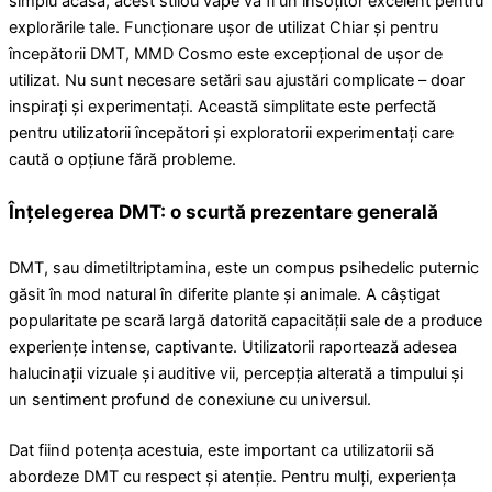
simplu acasă, acest stilou vape va fi un însoțitor excelent pentru
explorările tale. Funcționare ușor de utilizat Chiar și pentru
începătorii DMT, MMD Cosmo este excepțional de ușor de
utilizat. Nu sunt necesare setări sau ajustări complicate – doar
inspirați și experimentați. Această simplitate este perfectă
pentru utilizatorii începători și exploratorii experimentați care
caută o opțiune fără probleme.
Înțelegerea DMT: o scurtă prezentare generală
DMT, sau dimetiltriptamina, este un compus psihedelic puternic
găsit în mod natural în diferite plante și animale. A câștigat
popularitate pe scară largă datorită capacității sale de a produce
experiențe intense, captivante. Utilizatorii raportează adesea
halucinații vizuale și auditive vii, percepția alterată a timpului și
un sentiment profund de conexiune cu universul.
Dat fiind potența acestuia, este important ca utilizatorii să
abordeze DMT cu respect și atenție. Pentru mulți, experiența