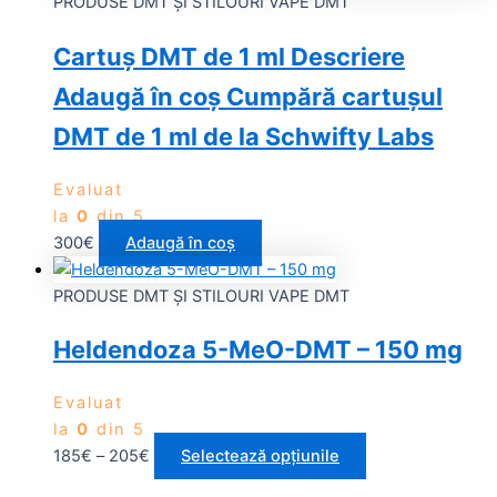
PRODUSE DMT ȘI STILOURI VAPE DMT
Cartuș DMT de 1 ml Descriere
Adaugă în coș Cumpără cartușul
DMT de 1 ml de la Schwifty Labs
Evaluat
la
0
din 5
300
€
Adaugă în coș
PRODUSE DMT ȘI STILOURI VAPE DMT
Heldendoza 5-MeO-DMT – 150 mg
Evaluat
la
0
din 5
185
€
–
205
€
Selectează opțiunile