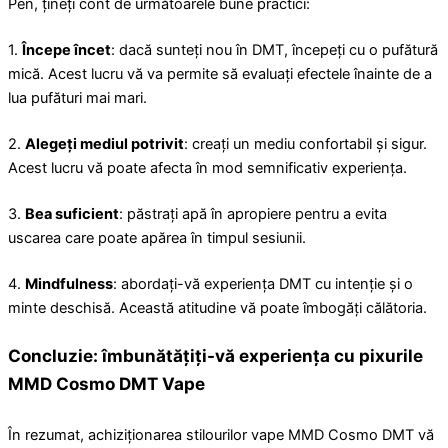
Pen, țineți cont de următoarele bune practici:
1.
Începe încet
: dacă sunteți nou în DMT, începeți cu o pufătură
mică. Acest lucru vă va permite să evaluați efectele înainte de a
lua pufături mai mari.
2.
Alegeți mediul potrivit
: creați un mediu confortabil și sigur.
Acest lucru vă poate afecta în mod semnificativ experiența.
3.
Bea suficient
: păstrați apă în apropiere pentru a evita
uscarea care poate apărea în timpul sesiunii.
4.
Mindfulness
: abordați-vă experiența DMT cu intenție și o
minte deschisă. Această atitudine vă poate îmbogăți călătoria.
Concluzie: îmbunătățiți-vă experiența cu pixurile
MMD Cosmo DMT Vape
În rezumat, achiziționarea stilourilor vape MMD Cosmo DMT vă