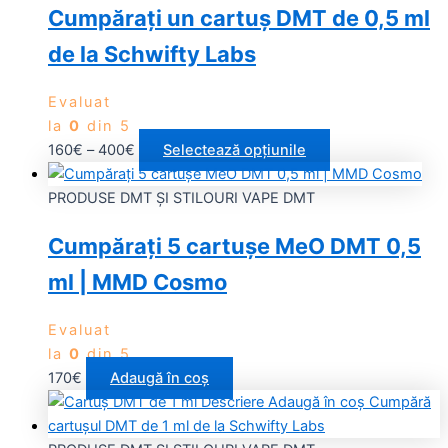
Cumpărați un cartuş DMT de 0,5 ml
de la Schwifty Labs
Evaluat
la
0
din 5
160
€
–
400
€
Selectează opțiunile
PRODUSE DMT ȘI STILOURI VAPE DMT
Cumpărați 5 cartușe MeO DMT 0,5
ml | MMD Cosmo
Evaluat
la
0
din 5
170
€
Adaugă în coș