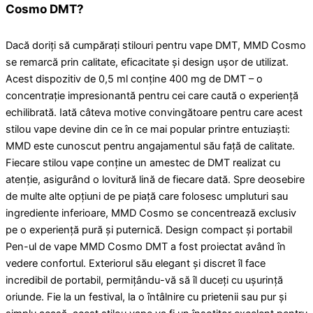
Cosmo DMT?
Dacă doriți să cumpărați stilouri pentru vape DMT, MMD Cosmo
se remarcă prin calitate, eficacitate și design ușor de utilizat.
Acest dispozitiv de 0,5 ml conține 400 mg de DMT – o
concentrație impresionantă pentru cei care caută o experiență
echilibrată. Iată câteva motive convingătoare pentru care acest
stilou vape devine din ce în ce mai popular printre entuziaști:
MMD este cunoscut pentru angajamentul său față de calitate.
Fiecare stilou vape conține un amestec de DMT realizat cu
atenție, asigurând o lovitură lină de fiecare dată. Spre deosebire
de multe alte opțiuni de pe piață care folosesc umpluturi sau
ingrediente inferioare, MMD Cosmo se concentrează exclusiv
pe o experiență pură și puternică. Design compact și portabil
Pen-ul de vape MMD Cosmo DMT a fost proiectat având în
vedere confortul. Exteriorul său elegant și discret îl face
incredibil de portabil, permițându-vă să îl duceți cu ușurință
oriunde. Fie la un festival, la o întâlnire cu prietenii sau pur și