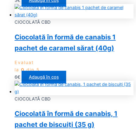
3
€
Adaugă în coș
CIOCOLATĂ CBD
Ciocolată în formă de canabis 1
pachet de caramel sărat (40g)
Evaluat
la
0
din 5
6
€
Adaugă în coș
CIOCOLATĂ CBD
Ciocolată în formă de canabis, 1
pachet de biscuiți (35 g)