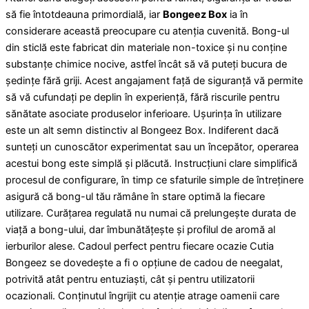
să fie întotdeauna primordială, iar
Bongeez Box
ia în
considerare această preocupare cu atenția cuvenită. Bong-ul
din sticlă este fabricat din materiale non-toxice și nu conține
substanțe chimice nocive, astfel încât să vă puteți bucura de
ședințe fără griji. Acest angajament față de siguranță vă permite
să vă cufundați pe deplin în experiență, fără riscurile pentru
sănătate asociate produselor inferioare. Ușurința în utilizare
este un alt semn distinctiv al Bongeez Box. Indiferent dacă
sunteți un cunoscător experimentat sau un începător, operarea
acestui bong este simplă și plăcută. Instrucțiuni clare simplifică
procesul de configurare, în timp ce sfaturile simple de întreținere
asigură că bong-ul tău rămâne în stare optimă la fiecare
utilizare. Curățarea regulată nu numai că prelungește durata de
viață a bong-ului, dar îmbunătățește și profilul de aromă al
ierburilor alese. Cadoul perfect pentru fiecare ocazie Cutia
Bongeez se dovedește a fi o opțiune de cadou de neegalat,
potrivită atât pentru entuziaști, cât și pentru utilizatorii
ocazionali. Conținutul îngrijit cu atenție atrage oamenii care