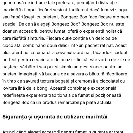
generoasă de ierburile tale preferate, permițând distracție
maximă în timpul fiecărei sesiuni. Indiferent dacă fumezi singur
sau împărtășești cu prietenii, Bongeez Box face fiecare moment
special. De ce să alegeți Bongeez Box? Bongeez Box nu este
doar un accesoriu pentru fumat; oferă o experiență holistică
care răsfăță simțurile. Fiecare cutie conține un delicios de
ciocolată, combinând două delicii într-un pachet rafinat. Acest
plus atent ridică fumatul la ceva extraordinar, făcându-l cadoul
perfect pentru o varietate de ocazii – fie că este vorba de zile de
naștere, sărbători sau pur și simplu un gest sincer pentru un
prieten. Imaginați-vă bucuria de a savura o băutură răcoritoare
în timp ce savurați textura bogată și cremoasă a ciocolatei cu
lovitura lină de la bong. Această combinație excepțională
redefinește experiența tradițională de fumat și poziționează
Bongeez Box ca un produs remarcabil pe piața actuală.
Siguranța și ușurința de utilizare mai întâi
Atunci când alegeți accesorii pentru fumat, siguranța ar trebui