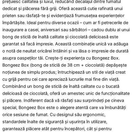
prețuiesc calitatea și luxul, reducând decalajul dintre fumatul
dedicat și plăcerea fără griji. Oferă această cutie rafinată unui
prieten sau răsfață-te și evidențiază frumusețea experiențelor
împărtășite. Ideal pentru diverse ocazii – cum ar fi petrecerile de
inaugurare a casei, aniversari sau sărbători – cadou dublu al unui
bong de sticlă de înaltă calitate și ciocolată delicioasă este
garantat să facă impresie. Această combinație unică va adăuga
o notă de neuitat oricărei întâlniri și va lăsa o impresie de durată
asupra oaspeților tăi. Crește-ți experiența cu Bongeez Box.
Bongeez Box (bong de sticlă de 38 cm + ciocolată) depășește
noțiunea de simplu produs; întruchipează un stil de viață creat
cu grijă pentru cei care apreciază lucrurile mai fine din viață.
Combinând un bong de sticlă de înaltă calitate cu o bucată
delicioasă de ciocolată, oferă un amestec unic de funcționalitate
și plăcere. Indiferent dacă vă răsfați sau surprindeți pe cineva
special, Bongeez Box este o alegere atentă care va îmbunătăți
orice sesiune de fumat. Cu designul său ergonomic,
standardele înalte de siguranță și ușurința în utilizare,
garantează plăcere atât pentru începători, cât și pentru