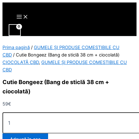
Main
Cantitate
Skip
Menu
Cutie
to
Bongeez
content
(Bang
de
sticlă
38
cm
Prima pagină
/
GUMELE ȘI PRODUSE COMESTIBILE CU
+
CBD
/ Cutie Bongeez (Bang de sticlă 38 cm + ciocolată)
ciocolată)
CIOCOLATĂ CBD
,
GUMELE ȘI PRODUSE COMESTIBILE CU
CBD
Cutie Bongeez (Bang de sticlă 38 cm +
ciocolată)
59
€