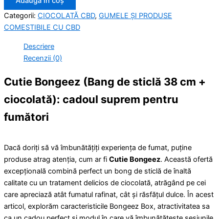
Adaugă în coș
Categorii:
CIOCOLATĂ CBD
,
GUMELE ȘI PRODUSE
COMESTIBILE CU CBD
Descriere
Recenzii (0)
Cutie Bongeez (Bang de sticlă 38 cm +
ciocolată): cadoul suprem pentru
fumători
Dacă doriți să vă îmbunătățiți experiența de fumat, puține
produse atrag atenția, cum ar fi
Cutie Bongeez
. Această ofertă
excepțională combină perfect un bong de sticlă de înaltă
calitate cu un tratament delicios de ciocolată, atrăgând pe cei
care apreciază atât fumatul rafinat, cât și răsfățul dulce. În acest
articol, explorăm caracteristicile Bongeez Box, atractivitatea sa
ca un cadou perfect și modul în care vă îmbunătățește sesiunile