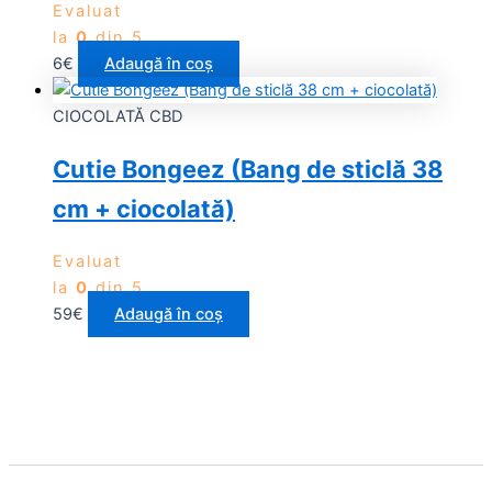
Evaluat
la
0
din 5
6
€
Adaugă în coș
CIOCOLATĂ CBD
Cutie Bongeez (Bang de sticlă 38
cm + ciocolată)
Evaluat
la
0
din 5
59
€
Adaugă în coș