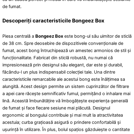
de fumat.
Descoperiți caracteristicile Bongeez Box
Piesa centrală a
Bongeez Box
este bong-ul său uimitor de sticlă
de 38 cm. Spre deosebire de dispozitivele convenționale de
fumat, acest bong întruchipează un amestec armonios de stil și
funcționalitate. Fabricat din sticlă robustă, nu numai că
impresionează prin designul său elegant, dar este și durabil,
făcându-l un plus indispensabil colecției tale. Una dintre
caracteristicile remarcabile ale acestui bong este înălțimea sa
alungită. Acest design permite un sistem cuprinzător de filtrare
a apei care răcește semnificativ fumul, permițând o inhalare mai
lină. Această îmbunătățire vă îmbogățește experiența generală
de fumat și face fiecare sesiune mai plăcută. Designul
ergonomic al bongului contribuie și mai mult la atractivitatea
acestuia; curba grațioasă asigură o prindere confortabilă și
ușurință în utilizare. În plus, bolul spațios găzduiește o cantitate