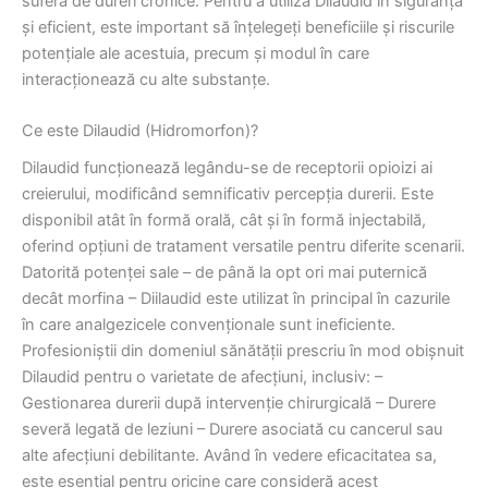
sufera de dureri cronice. Pentru a utiliza Dilaudid în siguranță
și eficient, este important să înțelegeți beneficiile și riscurile
potențiale ale acestuia, precum și modul în care
interacționează cu alte substanțe.
Ce este Dilaudid (Hidromorfon)?
Dilaudid funcționează legându-se de receptorii opioizi ai
creierului, modificând semnificativ percepția durerii. Este
disponibil atât în ​​formă orală, cât și în formă injectabilă,
oferind opțiuni de tratament versatile pentru diferite scenarii.
Datorită potenței sale – de până la opt ori mai puternică
decât morfina – Diilaudid este utilizat în principal în cazurile
în care analgezicele convenționale sunt ineficiente.
Profesioniștii din domeniul sănătății prescriu în mod obișnuit
Dilaudid pentru o varietate de afecțiuni, inclusiv: –
Gestionarea durerii după intervenție chirurgicală – Durere
severă legată de leziuni – Durere asociată cu cancerul sau
alte afecțiuni debilitante. Având în vedere eficacitatea sa,
este esențial pentru oricine care consideră acest