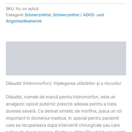
SKU:
Nu se aplică
Categorii:
Schmerzmittel
,
Schmerzmittel / ADHS- und
Angstmedikamente
Descriere
Informații suplimentare
Recenzii (0)
Dilaudid (Hidromorfon): înțelegerea utilizărilor și a riscurilor
Dilaudid, numele de marcă pentru hidromorfon, este un
analgezic opioid puternic prescris adesea pentru a trata
durerea severă. Ca derivat sintetic de morfina, joaca un rol
important in domeniul medical, in special pentru pacientii
care se recupereaza dupa interventii chirurgicale sau care