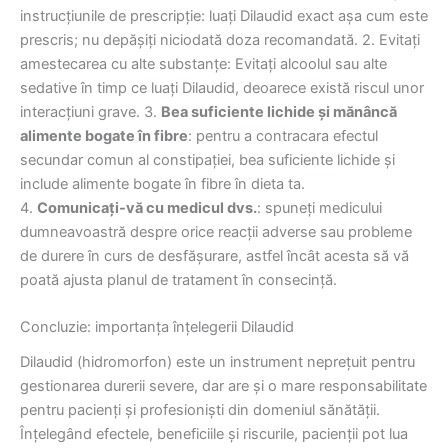
instrucțiunile de prescripție: luați Dilaudid exact așa cum este
prescris; nu depășiți niciodată doza recomandată. 2. Evitați
amestecarea cu alte substanțe: Evitați alcoolul sau alte
sedative în timp ce luați Dilaudid, deoarece există riscul unor
interacțiuni grave. 3.
Bea suficiente lichide și mănâncă
alimente bogate în fibre
: pentru a contracara efectul
secundar comun al constipației, bea suficiente lichide și
include alimente bogate în fibre în dieta ta.
4.
Comunicați-vă cu medicul dvs.
: spuneți medicului
dumneavoastră despre orice reacții adverse sau probleme
de durere în curs de desfășurare, astfel încât acesta să vă
poată ajusta planul de tratament în consecință.
Concluzie: importanța înțelegerii Dilaudid
Dilaudid (hidromorfon) este un instrument neprețuit pentru
gestionarea durerii severe, dar are și o mare responsabilitate
pentru pacienți și profesioniști din domeniul sănătății.
Înțelegând efectele, beneficiile și riscurile, pacienții pot lua