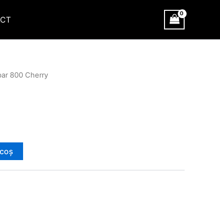
CT
bar 800 Cherry
 coș