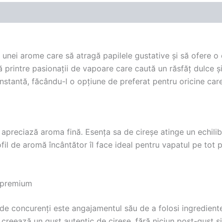
a unei arome care să atragă papilele gustative și să ofere o
ă printre pasionații de vapoare care caută un răsfăț dulce ș
onstantă, făcându-l o opțiune de preferat pentru oricine ca
apreciază aroma fină. Esența sa de cireșe atinge un echilibr
l de aromă încântător îl face ideal pentru vapatul pe tot pa
ă premium
r de concurenți este angajamentul său de a folosi ingrediente
 creează un gust autentic de cireșe, fără niciun post-gust s