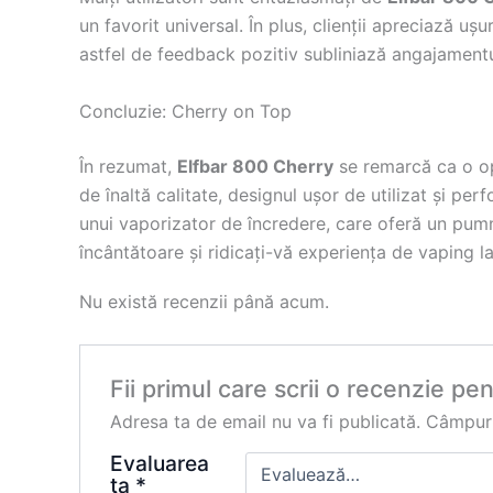
un favorit universal. În plus, clienții apreciază u
astfel de feedback pozitiv subliniază angajamentul
Concluzie: Cherry on Top
În rezumat,
Elfbar 800 Cherry
se remarcă ca o op
de înaltă calitate, designul ușor de utilizat și pe
unui vaporizator de încredere, care oferă un pumn
încântătoare și ridicați-vă experiența de vaping la
Nu există recenzii până acum.
Fii primul care scrii o recenzie pe
Adresa ta de email nu va fi publicată.
Câmpuri
Evaluarea
ta
*