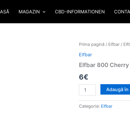
ASĂ
MAGAZIN
CBD-INFORMATIONEN
CONTA
Cantitate
Prima pagină
/
Elfbar
/ Elf
Elfbar
Elfbar
800
Cherry
Elfbar 800 Cherry
6
€
Adaugă în
Categorie:
Elfbar