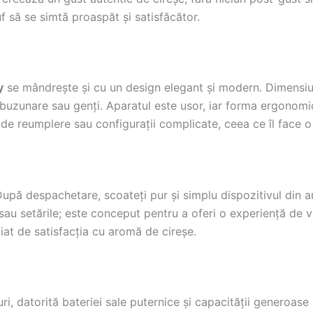
f să se simtă proaspăt și satisfăcător.
y
se mândrește și cu un design elegant și modern. Dimensiu
în buzunare sau genți. Aparatul este usor, iar forma ergono
e de reumplere sau configurații complicate, ceea ce îl face
upă despachetare, scoateți pur și simplu dispozitivul din am
sau setările; este conceput pentru a oferi o experiență de va
iat de satisfacția cu aromă de cireșe.
, datorită bateriei sale puternice și capacității generoase 