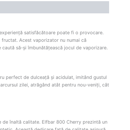
 experiență satisfăcătoare poate fi o provocare.
i fructat. Acest vaporizator nu numai că
re caută să-și îmbunătățească jocul de vaporizare.
u perfect de dulceață și acidulat, imitând gustul
rcursul zilei, atrăgând atât pentru nou-veniți, cât
 de înaltă calitate. Elfbar 800 Cherry prezintă un
intetic. Această dedicare față de calitate asigură