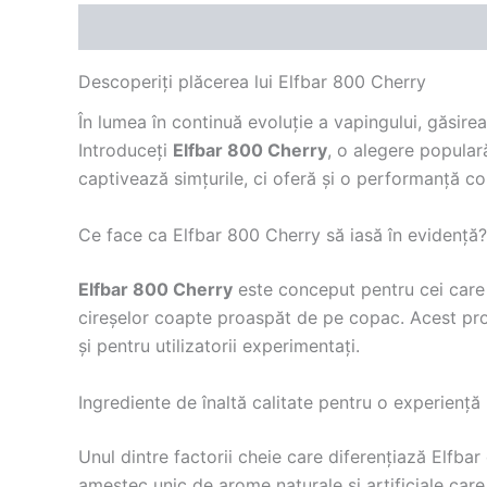
Descriere
Recenzii (0)
Descoperiți plăcerea lui Elfbar 800 Cherry
În lumea în continuă evoluție a vapingului, găsire
Introduceți
Elfbar 800 Cherry
, o alegere popular
captivează simțurile, ci oferă și o performanță c
Ce face ca Elfbar 800 Cherry să iasă în evidență?
Elfbar 800 Cherry
este conceput pentru cei care 
cireșelor coapte proaspăt de pe copac. Acest profi
și pentru utilizatorii experimentați.
Ingrediente de înaltă calitate pentru o experienț
Unul dintre factorii cheie care diferențiază Elfba
amestec unic de arome naturale și artificiale care