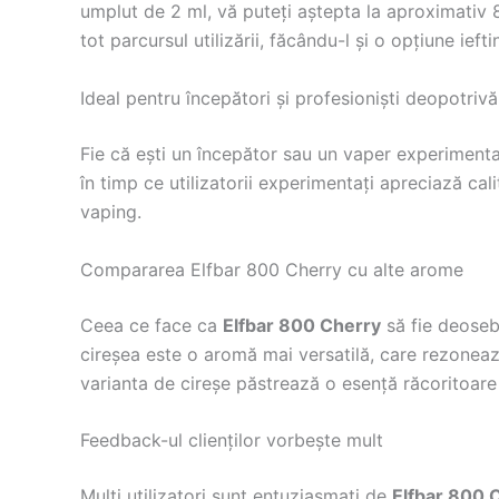
umplut de 2 ml, vă puteți aștepta la aproximativ 
tot parcursul utilizării, făcându-l și o opțiune iefti
Ideal pentru începători și profesioniști deopotrivă
Fie că ești un începător sau un vaper experiment
în timp ce utilizatorii experimentați apreciază cal
vaping.
Compararea Elfbar 800 Cherry cu alte arome
Ceea ce face ca
Elfbar 800 Cherry
să fie deoseb
cireșea este o aromă mai versatilă, care rezonează 
varianta de cireșe păstrează o esență răcoritoare c
Feedback-ul clienților vorbește mult
Mulți utilizatori sunt entuziasmați de
Elfbar 800 