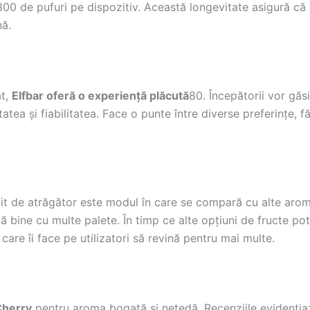
800 de pufuri pe dispozitiv. Această longevitate asigură că
nă.
at,
Elfbar oferă o experiență plăcută
80. Începătorii vor găsi
itatea și fiabilitatea. Face o punte între diverse preferințe,
it de atrăgător este modul în care se compară cu alte arome
bine cu multe palete. În timp ce alte opțiuni de fructe pot î
are îi face pe utilizatori să revină pentru mai multe.
Cherry
pentru aroma bogată și netedă. Recenziile evidențiaz