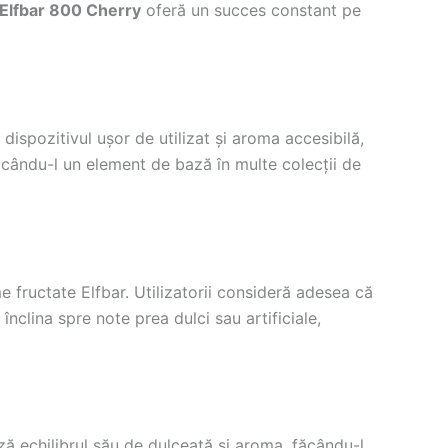
Elfbar 800 Cherry
oferă un succes constant pe
 dispozitivul ușor de utilizat și aroma accesibilă,
 făcându-l un element de bază în multe colecții de
 fructate Elfbar. Utilizatorii consideră adesea că
nclina spre note prea dulci sau artificiale,
ă echilibrul său de dulceață și aroma, făcându-l