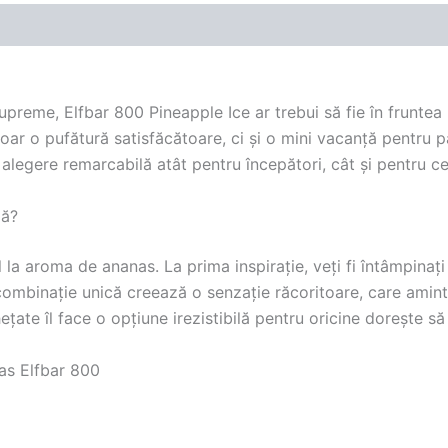
preme, Elfbar 800 Pineapple Ice ar trebui să fie în fruntea l
ar o pufătură satisfăcătoare, ci și o mini vacanță pentru pa
alegere remarcabilă atât pentru începători, cât și pentru ce
lă?
la aroma de ananas. La prima inspirație, veți fi întâmpinaț
 combinație unică creează o senzație răcoritoare, care amin
țate îl face o opțiune irezistibilă pentru oricine dorește să
nas Elfbar 800