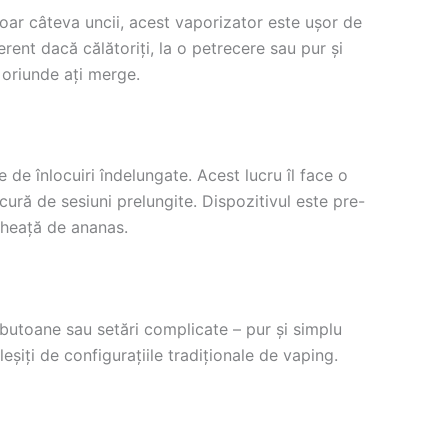
doar câteva uncii, acest vaporizator este ușor de
rent dacă călătoriți, la o petrecere sau pur și
 oriunde ați merge.
 de înlocuiri îndelungate. Acest lucru îl face o
cură de sesiuni prelungite. Dispozitivul este pre-
gheață de ananas.
 butoane sau setări complicate – pur și simplu
leșiți de configurațiile tradiționale de vaping.