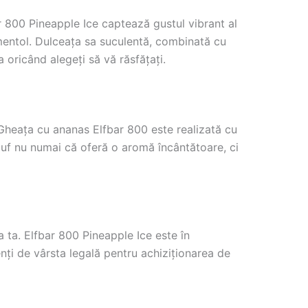
r 800 Pineapple Ice captează gustul vibrant al
mentol. Dulceața sa suculentă, combinată cu
a oricând alegeți să vă răsfățați.
. Gheața cu ananas Elfbar 800 este realizată cu
 puf nu numai că oferă o aromă încântătoare, ci
a ta. Elfbar 800 Pineapple Ice este în
nți de vârsta legală pentru achiziționarea de