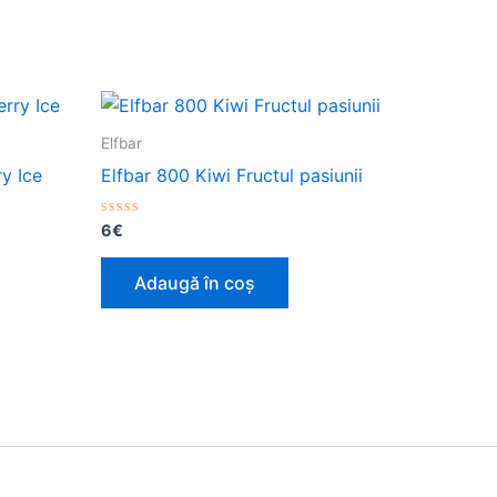
Elfbar
y Ice
Elfbar 800 Kiwi Fructul pasiunii
Evaluat
6
€
la
0
din
Adaugă în coș
5