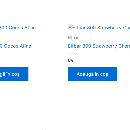
Elfbar
00 Cocos Afine
Elfbar 800 Strawberry Cherr
Evaluat
6
€
la
0
din
gă în coș
Adaugă în coș
5