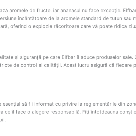
ază aromele de fructe, iar ananasul nu face excepție. Elfba
iversiune încântătoare de la aromele standard de tutun sau 
vară, oferind o explozie răcoritoare care vă poate ridica ziu
litate și siguranță pe care Elfbar îl aduce produselor sale
icte de control al calității. Acest lucru asigură că fiecare
 esențial să fii informat cu privire la reglementările din zon
 ce îl face o alegere responsabilă. Fiți întotdeauna conștie
il.