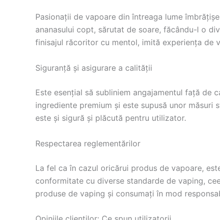
Pasionații de vapoare din întreaga lume îmbrățișe
ananasului copt, sărutat de soare, făcându-l o d
finisajul răcoritor cu mentol, imită experiența de 
Siguranță și asigurare a calității
Este esențial să subliniem angajamentul față de ca
ingrediente premium și este supusă unor măsuri str
este și sigură și plăcută pentru utilizator.
Respectarea reglementărilor
La fel ca în cazul oricărui produs de vapoare, este
conformitate cu diverse standarde de vaping, ceea
produse de vaping și consumați în mod responsab
Opiniile clienților: Ce spun utilizatorii