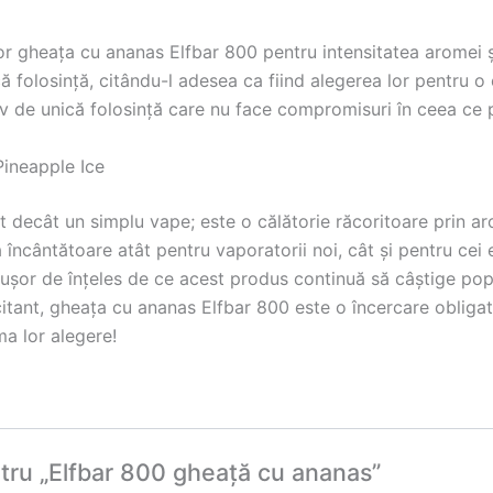
or gheața cu ananas Elfbar 800 pentru intensitatea aromei și
ă folosință, citându-l adesea ca fiind alegerea lor pentru o 
v de unică folosință care nu face compromisuri în ceea ce p
Pineapple Ice
t decât un simplu vape; este o călătorie răcoritoare prin ar
 încântătoare atât pentru vaporatorii noi, cât și pentru ce
e ușor de înțeles de ce acest produs continuă să câștige popu
ncitant, gheața cu ananas Elfbar 800 este o încercare oblig
ma lor alegere!
entru „Elfbar 800 gheață cu ananas”