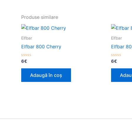
Produse similare
Elfbar
Elfbar
Elfbar 800 Cherry
Elfbar 8
Evaluat
Evaluat
6
€
6
€
la
la
0
0
din
din
Adaugă în coș
Adau
5
5