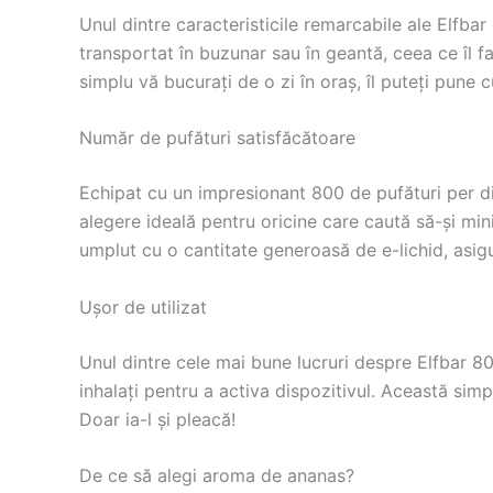
Unul dintre caracteristicile remarcabile ale Elfba
transportat în buzunar sau în geantă, ceea ce îl f
simplu vă bucurați de o zi în oraș, îl puteți pune
Număr de pufături satisfăcătoare
Echipat cu un impresionant 800 de pufături per disp
alegere ideală pentru oricine care caută să-și min
umplut cu o cantitate generoasă de e-lichid, asi
Ușor de utilizat
Unul dintre cele mai bune lucruri despre Elfbar 80
inhalați pentru a activa dispozitivul. Această simpl
Doar ia-l și pleacă!
De ce să alegi aroma de ananas?