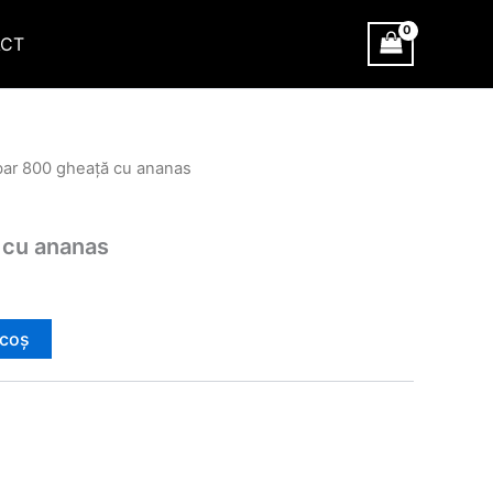
CT
fbar 800 gheață cu ananas
 cu ananas
 coș