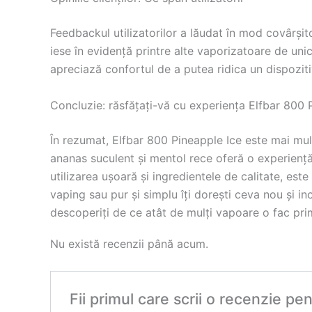
Feedbackul utilizatorilor a lăudat în mod covârșit
iese în evidență printre alte vaporizatoare de unic
apreciază confortul de a putea ridica un dispoziti
Concluzie: răsfățați-vă cu experiența Elfbar 800 
În rezumat, Elfbar 800 Pineapple Ice este mai mul
ananas suculent și mentol rece oferă o experiență
utilizarea ușoară și ingredientele de calitate, est
vaping sau pur și simplu îți dorești ceva nou și i
descoperiți de ce atât de mulți vapoare o fac pri
Nu există recenzii până acum.
Fii primul care scrii o recenzie p