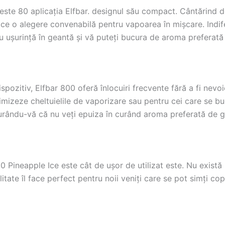
r este 80 aplicația Elfbar. designul său compact. Cântărind 
ace o alegere convenabilă pentru vapoarea în mișcare. Indife
 cu ușurință în geantă și vă puteți bucura de aroma preferată
ozitiv, Elfbar 800 oferă înlocuiri frecvente fără a fi nevoie
imizeze cheltuielile de vaporizare sau pentru cei care se bu
gurându-vă că nu veți epuiza în curând aroma preferată de 
0 Pineapple Ice este cât de ușor de utilizat este. Nu există
itate îl face perfect pentru noii veniți care se pot simți cop