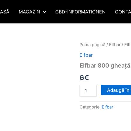
ASĂ
MAGAZIN
CBD-INFORMATIONEN
CONTA
Cantitate
Prima pagină
/
Elfbar
/ El
Elfbar
Elfbar
800
gheață
Elfbar 800 gheață
cu
ananas
6
€
Adaugă în
Categorie:
Elfbar