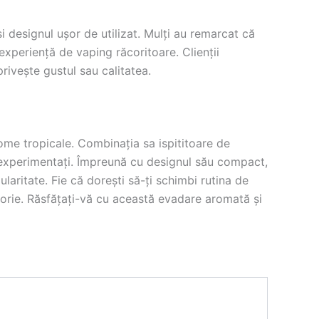
 designul ușor de utilizat. Mulți au remarcat că
experiență de vaping răcoritoare. Clienții
rivește gustul sau calitatea.
ome tropicale. Combinația sa ispititoare de
i experimentați. Împreună cu designul său compact,
laritate. Fie că dorești să-ți schimbi rutina de
atorie. Răsfățați-vă cu această evadare aromată și