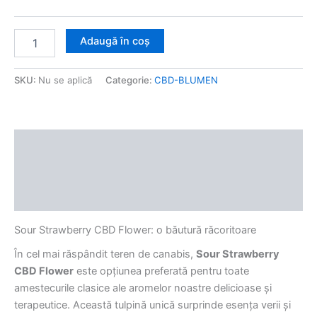
Adaugă în coș
SKU:
Nu se aplică
Categorie:
CBD-BLUMEN
Descriere
Informații suplimentare
Recenzii (0)
Sour Strawberry CBD Flower: o băutură răcoritoare
În cel mai răspândit teren de canabis,
Sour Strawberry
CBD Flower
este opțiunea preferată pentru toate
amestecurile clasice ale aromelor noastre delicioase și
terapeutice. Această tulpină unică surprinde esența verii și