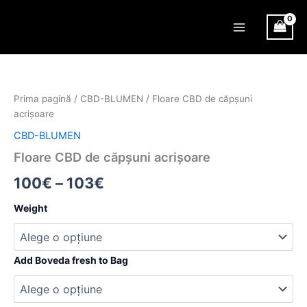
Skip
Main
to
Menu
content
Cantitate
Interval
Floare
CBD
de
Prima pagină
/
CBD-BLUMEN
/ Floare CBD de căpșuni
de
prețuri:
acrișoare
căpșuni
acrișoare
CBD-BLUMEN
100€
Floare CBD de căpșuni acrișoare
până
100
€
–
103
€
la
Weight
103€
Add Boveda fresh to Bag