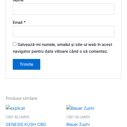
Email
*
Salvează-mi numele, emailul și site-ul web în acest
navigator pentru data viitoare când o să comentez.
Produse similare
Interval
Ace
de
pro
prețuri:
CBD-BLUMEN
CBD-BLUMEN
100€
are
GENESIS KUSH CBG
Blauer Zushi
până