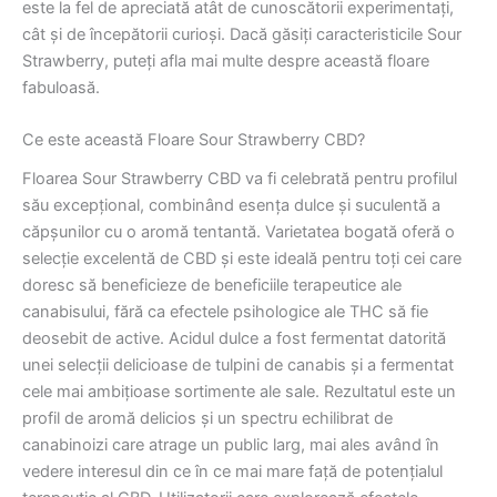
este la fel de apreciată atât de cunoscătorii experimentați,
cât și de începătorii curioși. Dacă găsiți caracteristicile Sour
Strawberry, puteți afla mai multe despre această floare
fabuloasă.
Ce este această Floare Sour Strawberry CBD?
Floarea Sour Strawberry CBD va fi celebrată pentru profilul
său excepțional, combinând esența dulce și suculentă a
căpșunilor cu o aromă tentantă. Varietatea bogată oferă o
selecție excelentă de CBD și este ideală pentru toți cei care
doresc să beneficieze de beneficiile terapeutice ale
canabisului, fără ca efectele psihologice ale THC să fie
deosebit de active. Acidul dulce a fost fermentat datorită
unei selecții delicioase de tulpini de canabis și a fermentat
cele mai ambițioase sortimente ale sale. Rezultatul este un
profil de aromă delicios și un spectru echilibrat de
canabinoizi care atrage un public larg, mai ales având în
vedere interesul din ce în ce mai mare față de potențialul