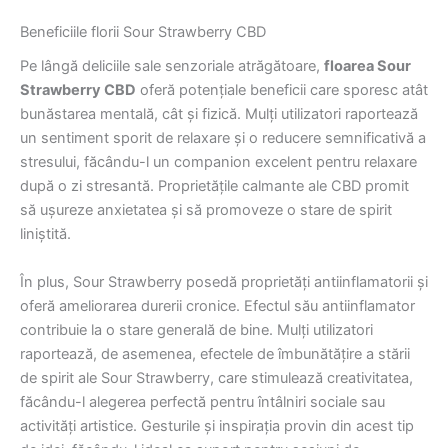
Beneficiile florii Sour Strawberry CBD
Pe lângă deliciile sale senzoriale atrăgătoare,
floarea Sour
Strawberry CBD
oferă potențiale beneficii care sporesc atât
bunăstarea mentală, cât și fizică. Mulți utilizatori raportează
un sentiment sporit de relaxare și o reducere semnificativă a
stresului, făcându-l un companion excelent pentru relaxare
după o zi stresantă. Proprietățile calmante ale CBD promit
să ușureze anxietatea și să promoveze o stare de spirit
liniștită.
În plus, Sour Strawberry posedă proprietăți antiinflamatorii și
oferă ameliorarea durerii cronice. Efectul său antiinflamator
contribuie la o stare generală de bine. Mulți utilizatori
raportează, de asemenea, efectele de îmbunătățire a stării
de spirit ale Sour Strawberry, care stimulează creativitatea,
făcându-l alegerea perfectă pentru întâlniri sociale sau
activități artistice. Gesturile și inspirația provin din acest tip