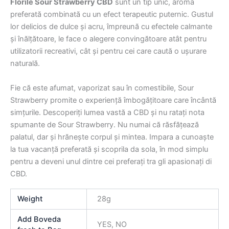
Florile Sour Strawberry CBD
sunt un tip unic, aroma
preferată combinată cu un efect terapeutic puternic. Gustul
lor delicios de dulce și acru, împreună cu efectele calmante
și înălțătoare, le face o alegere convingătoare atât pentru
utilizatorii recreativi, cât și pentru cei care caută o ușurare
naturală.
Fie că este afumat, vaporizat sau în comestibile, Sour
Strawberry promite o experiență îmbogățitoare care încântă
simțurile. Descoperiți lumea vastă a CBD și nu ratați nota
spumante de Sour Strawberry. Nu numai că răsfățează
palatul, dar și hrănește corpul și mintea. Impara a cunoaște
la tua vacanță preferată și scoprila da sola, în mod simplu
pentru a deveni unul dintre cei preferați tra gli apasionați di
CBD.
Weight
28g
Add Boveda
YES, NO