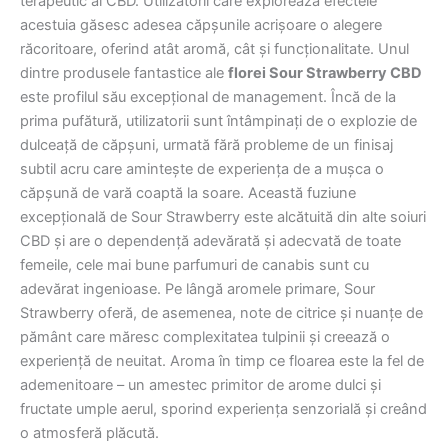
terapeutic al CBD. Utilizatorii care explorează efectele
acestuia găsesc adesea căpșunile acrișoare o alegere
răcoritoare, oferind atât aromă, cât și funcționalitate. Unul
dintre produsele fantastice ale
florei Sour Strawberry CBD
este profilul său excepțional de management. Încă de la
prima pufătură, utilizatorii sunt întâmpinați de o explozie de
dulceață de căpșuni, urmată fără probleme de un finisaj
subtil acru care amintește de experiența de a mușca o
căpșună de vară coaptă la soare. Această fuziune
excepțională de Sour Strawberry este alcătuită din alte soiuri
CBD și are o dependență adevărată și adecvată de toate
femeile, cele mai bune parfumuri de canabis sunt cu
adevărat ingenioase. Pe lângă aromele primare, Sour
Strawberry oferă, de asemenea, note de citrice și nuanțe de
pământ care măresc complexitatea tulpinii și creează o
experiență de neuitat. Aroma în timp ce floarea este la fel de
ademenitoare – un amestec primitor de arome dulci și
fructate umple aerul, sporind experiența senzorială și creând
o atmosferă plăcută.