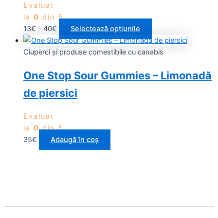
Evaluat
la
0
din 5
13
€
–
40
€
Selectează opțiunile
Ciuperci și produse comestibile cu canabis
One Stop Sour Gummies – Limonadă
de piersici
Evaluat
la
0
din 5
35
€
Adaugă în coș