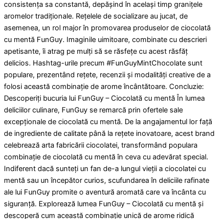
consistența sa constantă, depășind în același timp granițele
aromelor tradiționale. Rețelele de socializare au jucat, de
asemenea, un rol major în promovarea produselor de ciocolată
cu mentă FunGuy. Imaginile uimitoare, combinate cu descrieri
apetisante, îi atrag pe mulți să se răsfețe cu acest răsfăț
delicios. Hashtag-urile precum #FunGuyMintChocolate sunt
populare, prezentând rețete, recenzii și modalități creative de a
folosi această combinație de arome încântătoare. Concluzie:
Descoperiți bucuria lui FunGuy – Ciocolată cu mentă În lumea
deliciilor culinare, FunGuy se remarcă prin ofertele sale
excepționale de ciocolată cu mentă. De la angajamentul lor față
de ingrediente de calitate până la rețete inovatoare, acest brand
celebrează arta fabricării ciocolatei, transformând populara
combinație de ciocolată cu mentă în ceva cu adevărat special.
Indiferent dacă sunteți un fan de-a lungul vieții a ciocolatei cu
mentă sau un începător curios, scufundarea în deliciile rafinate
ale lui FunGuy promite o aventură aromată care va încânta cu
siguranță. Explorează lumea FunGuy – Ciocolată cu mentă și
descoperă cum această combinație unică de arome ridică