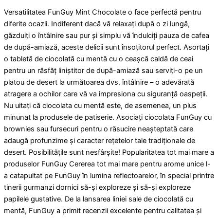
Versatilitatea FunGuy Mint Chocolate o face perfectă pentru
diferite ocazii. Indiferent dacă vă relaxați după o zi lungă,
găzduiți o întâlnire sau pur și simplu vă îndulciți pauza de cafea
de după-amiază, aceste delicii sunt însoțitorul perfect. Asortați
o tabletă de ciocolată cu mentă cu o ceașcă caldă de ceai
pentru un răsfăț liniștitor de după-amiază sau serviți-o pe un
platou de desert la următoarea dvs. întâlnire – o adevărată
atragere a ochilor care vă va impresiona cu siguranță oaspeții.
Nu uitați că ciocolata cu mentă este, de asemenea, un plus
minunat la produsele de patiserie. Asociați ciocolata FunGuy cu
brownies sau fursecuri pentru o răsucire neașteptată care
adaugă profunzime și caracter rețetelor tale tradiționale de
desert. Posibilitățile sunt nesfârșite! Popularitatea tot mai mare a
produselor FunGuy Cererea tot mai mare pentru arome unice l-
a catapultat pe FunGuy în lumina reflectoarelor, în special printre
tinerii gurmanzi dornici să-și exploreze și să-și exploreze
papilele gustative. De la lansarea liniei sale de ciocolată cu
mentă, FunGuy a primit recenzii excelente pentru calitatea și