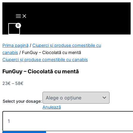
Main
Cantitate
Skip
Interval
Interval
Interval
Acest
Acest
Menu
FunGuy
to
de
de
de
produs
produs
–
content
prețuri:
prețuri:
prețuri:
are
are
Ciocolată
23€
13€
25€
mai
mai
cu
până
până
până
multe
multe
mentă
la
la
la
variații.
variații.
Prima pagină
/
Ciuperci și produse comestibile cu
58€
40€
65€
Opțiunile
Opțiunile
canabis
/ FunGuy – Ciocolată cu mentă
pot
pot
Ciuperci și produse comestibile cu canabis
fi
fi
alese
alese
FunGuy – Ciocolată cu mentă
în
în
pagina
pagina
23
€
–
58
€
produsului.
produsului.
Select your dosage:
Anulează