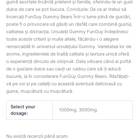
gumă asortate încântă prietenii și familia, oferindu-le un gust
dulce de care se pot bucura. Concluzie: De ce ar trebui să
încercați FunGuy Gummy Bears Într-o lume plină de gustări,
poate fi o provocare să găsiți un răsfăț care combină gustul,
calitatea și distracția. Ursuleții Gummy FunGuy îndeplinesc
toate aceste criterii și multe altele, făcându-i o alegere
remarcabilă în universul ursulețului Gummy. Varietatea lor de
arome, ingredientele de înaltă calitate și textura unică oferă
o experiență dincolo de obișnuit. Data viitoare când ai poftă
de o gustare dulce sau cauți un cadou care să-ți aducă
bucurie, ia în considerare FunGuy Gummy Bears. Răsfățați-
vă pe voi și pe ceilalți cu această aventură delicioasă cu
gume, mușcătură cu mușcătură.
Select your
1000mg, 3000mg
dosage:
Nu există recenzii până acum.