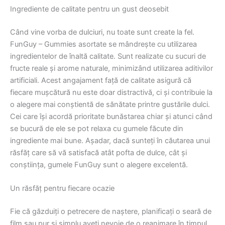
Ingrediente de calitate pentru un gust deosebit
Când vine vorba de dulciuri, nu toate sunt create la fel.
FunGuy – Gummies asortate se mândrește cu utilizarea
ingredientelor de înaltă calitate. Sunt realizate cu sucuri de
fructe reale și arome naturale, minimizând utilizarea aditivilor
artificiali. Acest angajament față de calitate asigură că
fiecare mușcătură nu este doar distractivă, ci și contribuie la
o alegere mai conștientă de sănătate printre gustările dulci.
Cei care își acordă prioritate bunăstarea chiar și atunci când
se bucură de ele se pot relaxa cu gumele făcute din
ingrediente mai bune. Așadar, dacă sunteți în căutarea unui
răsfăț care să vă satisfacă atât pofta de dulce, cât și
conștiința, gumele FunGuy sunt o alegere excelentă.
Un răsfăț pentru fiecare ocazie
Fie că găzduiți o petrecere de naștere, planificați o seară de
film sau pur și simplu aveți nevoie de o reanimare în timpul