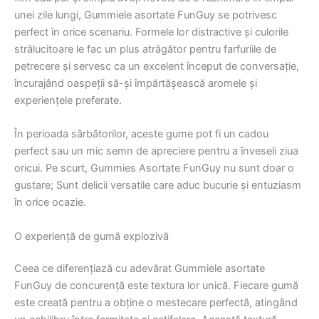
unei zile lungi, Gummiele asortate FunGuy se potrivesc
perfect în orice scenariu. Formele lor distractive și culorile
strălucitoare le fac un plus atrăgător pentru farfuriile de
petrecere și servesc ca un excelent început de conversație,
încurajând oaspeții să-și împărtășească aromele și
experiențele preferate.
În perioada sărbătorilor, aceste gume pot fi un cadou
perfect sau un mic semn de apreciere pentru a înveseli ziua
oricui. Pe scurt, Gummies Asortate FunGuy nu sunt doar o
gustare; Sunt delicii versatile care aduc bucurie și entuziasm
în orice ocazie.
O experiență de gumă explozivă
Ceea ce diferențiază cu adevărat Gummiele asortate
FunGuy de concurență este textura lor unică. Fiecare gumă
este creată pentru a obține o mestecare perfectă, atingând