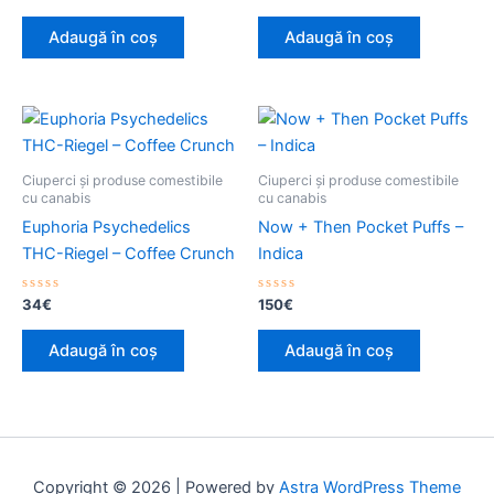
la
la
0
0
din
din
Adaugă în coș
Adaugă în coș
5
5
Ciuperci și produse comestibile
Ciuperci și produse comestibile
cu canabis
cu canabis
Euphoria Psychedelics
Now + Then Pocket Puffs –
THC-Riegel – Coffee Crunch
Indica
Evaluat
Evaluat
34
€
150
€
la
la
0
0
din
din
Adaugă în coș
Adaugă în coș
5
5
Copyright © 2026 | Powered by
Astra WordPress Theme