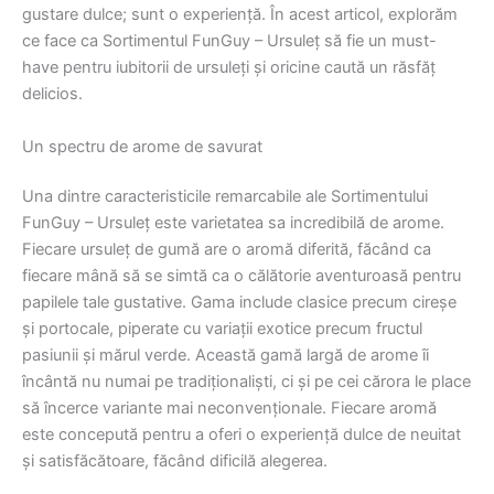
gustare dulce; sunt o experiență. În acest articol, explorăm
ce face ca Sortimentul FunGuy – Ursuleț să fie un must-
have pentru iubitorii de ursuleți și oricine caută un răsfăț
delicios.
Un spectru de arome de savurat
Una dintre caracteristicile remarcabile ale Sortimentului
FunGuy – Ursuleț este varietatea sa incredibilă de arome.
Fiecare ursuleț de gumă are o aromă diferită, făcând ca
fiecare mână să se simtă ca o călătorie aventuroasă pentru
papilele tale gustative. Gama include clasice precum cireșe
și portocale, piperate cu variații exotice precum fructul
pasiunii și mărul verde. Această gamă largă de arome îi
încântă nu numai pe tradiționaliști, ci și pe cei cărora le place
să încerce variante mai neconvenționale. Fiecare aromă
este concepută pentru a oferi o experiență dulce de neuitat
și satisfăcătoare, făcând dificilă alegerea.