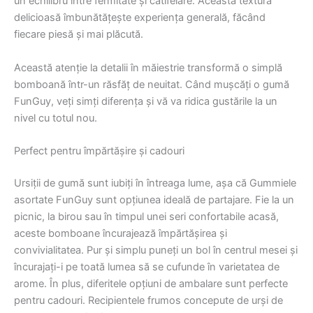
un echilibru între fermitate și catifelare. Această textură
delicioasă îmbunătățește experiența generală, făcând
fiecare piesă și mai plăcută.
Această atenție la detalii în măiestrie transformă o simplă
bomboană într-un răsfăț de neuitat. Când mușcăți o gumă
FunGuy, veți simți diferența și vă va ridica gustările la un
nivel cu totul nou.
Perfect pentru împărtășire și cadouri
Ursiții de gumă sunt iubiți în întreaga lume, așa că Gummiele
asortate FunGuy sunt opțiunea ideală de partajare. Fie la un
picnic, la birou sau în timpul unei seri confortabile acasă,
aceste bomboane încurajează împărtășirea și
convivialitatea. Pur și simplu puneți un bol în centrul mesei și
încurajați-i pe toată lumea să se cufunde în varietatea de
arome. În plus, diferitele opțiuni de ambalare sunt perfecte
pentru cadouri. Recipientele frumos concepute de urși de