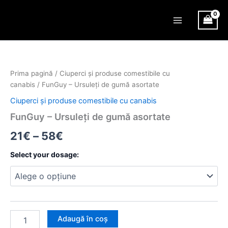
Skip
Main
to
Menu
content
Cantitate
Interval
FunGuy
–
de
Prima pagină
/
Ciuperci și produse comestibile cu
Ursuleți
prețuri:
canabis
/ FunGuy – Ursuleți de gumă asortate
de
gumă
Ciuperci și produse comestibile cu canabis
21€
asortate
FunGuy – Ursuleți de gumă asortate
până
21
€
–
58
€
la
Select your dosage:
58€
Adaugă în coș