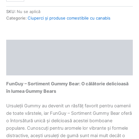
SKU:
Nu se aplică
Categorie:
Ciuperci și produse comestibile cu canabis
Descriere
Informații suplimentare
Recenzii (0)
FunGuy – Sortiment Gummy Bear: O călătorie delicioasă
în lumea Gummy Bears
Ursuleții Gummy au devenit un răsfăț favorit pentru oamenii
de toate vârstele, iar FunGuy – Sortiment Gummy Bear oferă
o întorsătură unică și delicioasă acestei bomboane
populare. Cunoscuți pentru aromele lor vibrante și formele
distractive, acești ursuleți de gumă sunt mai mult decât o