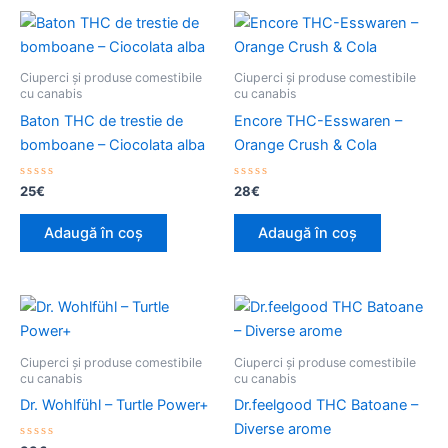
Ciuperci și produse comestibile
Ciuperci și produse comestibile
cu canabis
cu canabis
Baton THC de trestie de
Encore THC-Esswaren –
bomboane – Ciocolata alba
Orange Crush & Cola
Evaluat
Evaluat
25
€
28
€
la
la
0
0
din
din
Adaugă în coș
Adaugă în coș
5
5
Interval
Ace
de
pro
prețuri:
25€
are
Ciuperci și produse comestibile
Ciuperci și produse comestibile
până
mai
cu canabis
cu canabis
la
mul
Dr. Wohlfühl – Turtle Power+
Dr.feelgood THC Batoane –
65€
vari
Diverse arome