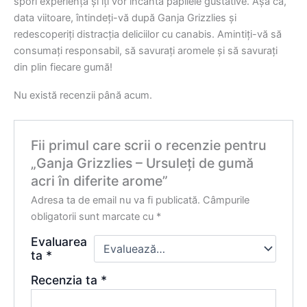
spori experiența și îți vor încânta papilele gustative. Așa că,
data viitoare, întindeți-vă după Ganja Grizzlies și
redescoperiți distracția deliciilor cu canabis. Amintiți-vă să
consumați responsabil, să savurați aromele și să savurați
din plin fiecare gumă!
Nu există recenzii până acum.
Fii primul care scrii o recenzie pentru
„Ganja Grizzlies – Ursuleți de gumă
acri în diferite arome”
Adresa ta de email nu va fi publicată.
Câmpurile
obligatorii sunt marcate cu
*
Evaluarea
ta
*
Recenzia ta
*