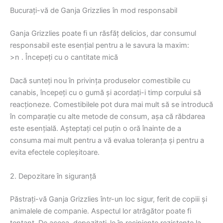
Bucurați-vă de Ganja Grizzlies în mod responsabil
Ganja Grizzlies poate fi un răsfăț delicios, dar consumul
responsabil este esențial pentru a le savura la maxim:
>n
. Începeți cu o cantitate mică
Dacă sunteți nou în privința produselor comestibile cu
canabis, începeți cu o gumă și acordați-i timp corpului să
reacționeze. Comestibilele pot dura mai mult să se introducă
în comparație cu alte metode de consum, așa că răbdarea
este esențială. Așteptați cel puțin o oră înainte de a
consuma mai mult pentru a vă evalua toleranța și pentru a
evita efectele copleșitoare.
2. Depozitare în siguranță
Păstrați-vă Ganja Grizzlies într-un loc sigur, ferit de copiii și
animalele de companie. Aspectul lor atrăgător poate fi
tentant. De aceea, depozitați-le în recipiente rezistente la