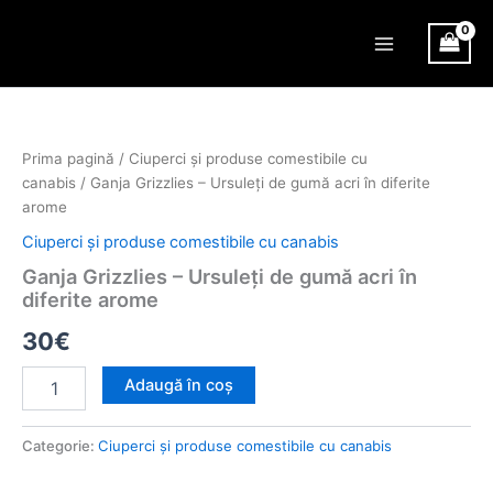
Skip
Main
to
Menu
content
Cantitate
Ganja
Grizzlies
Prima pagină
/
Ciuperci și produse comestibile cu
–
canabis
/ Ganja Grizzlies – Ursuleți de gumă acri în diferite
Ursuleți
de
arome
gumă
Ciuperci și produse comestibile cu canabis
acri
în
Ganja Grizzlies – Ursuleți de gumă acri în
diferite
diferite arome
arome
30
€
Adaugă în coș
Categorie:
Ciuperci și produse comestibile cu canabis