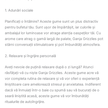
1. Adunări sociale
Planificați o întâlnire? Aceste gume sunt un plus distractiv
pentru bufetul tău. Sunt ușor de împărtășit, iar culorile și
ambalajul lor luminoase vor atrage atenția oaspeților tăi. Cu
arome care atrag o gamă largă de palate, Ganja Grizzlies pot
stârni conversații stimulatoare și pot îmbunătăți atmosfera.
2. Relaxare și îngrijire personală
Aveți nevoie de puțină relaxare după o zi lungă? Atunci
răsfățați-vă cu niște Ganja Grizzlies. Aceste gume acre vă
vor completa rutina de relaxare și vă vor oferi o experiență
liniștitoare care ameliorează stresul și anxietatea. Indiferent
dacă vă înmuiați într-o baie cu spumă sau vă bucurați de o
seară liniștită acasă, aceste gume vă vor îmbunătăți
ritualurile de autoîngrijire.