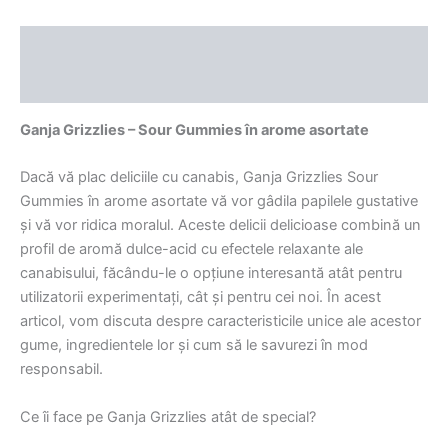
Descriere
Recenzii (0)
Ganja Grizzlies – Sour Gummies în arome asortate
Dacă vă plac deliciile cu canabis, Ganja Grizzlies Sour
Gummies în arome asortate vă vor gâdila papilele gustative
și vă vor ridica moralul. Aceste delicii delicioase combină un
profil de aromă dulce-acid cu efectele relaxante ale
canabisului, făcându-le o opțiune interesantă atât pentru
utilizatorii experimentați, cât și pentru cei noi. În acest
articol, vom discuta despre caracteristicile unice ale acestor
gume, ingredientele lor și cum să le savurezi în mod
responsabil.
Ce îi face pe Ganja Grizzlies atât de special?