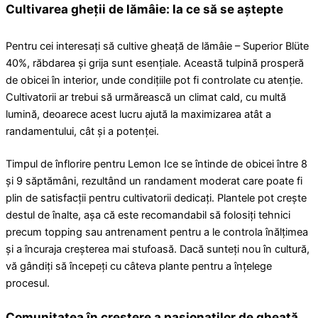
Cultivarea gheții de lămâie: la ce să se aștepte
Pentru cei interesați să cultive gheață de lămâie – Superior Blüte
40%, răbdarea și grija sunt esențiale. Această tulpină prosperă
de obicei în interior, unde condițiile pot fi controlate cu atenție.
Cultivatorii ar trebui să urmărească un climat cald, cu multă
lumină, deoarece acest lucru ajută la maximizarea atât a
randamentului, cât și a potenței.
Timpul de înflorire pentru Lemon Ice se întinde de obicei între 8
și 9 săptămâni, rezultând un randament moderat care poate fi
plin de satisfacții pentru cultivatorii dedicați. Plantele pot crește
destul de înalte, așa că este recomandabil să folosiți tehnici
precum topping sau antrenament pentru a le controla înălțimea
și a încuraja creșterea mai stufoasă. Dacă sunteți nou în cultură,
vă gândiți să începeți cu câteva plante pentru a înțelege
procesul.
Comunitatea în creștere a pasionaților de gheață