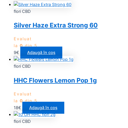
flori CBD
Silver Haze Extra Strong 60
Evaluat
la
0
din 5
9
€
Adaugă în coș
flori CBD
HHC Flowers Lemon Pop 1g
Evaluat
la
0
din 5
18
€
Adaugă în coș
flori CBD