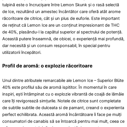
tulpină este o încrucișare între Lemon Skunk și o rasă selectă
de Ice, rezultând un amestec încântător care oferă atât arome
răcoritoare de citrice, cât și un plus de euforie. Este important
de reținut că Lemon Ice are un conținut impresionant de THC
de 40%, plasându-l la capătul superior al spectrului de potență.
Această putere înseamnă, de obicei, o experiență mai profundă,
dar necesită și un consum responsabil, în special pentru
utilizatorii începători.
Profil de aromă: o explozie răcoritoare
Unul dintre atributele remarcabile ale Lemon Ice – Superior Blüte
40% este profilul său de aromă ispititor. În momentul în care
inspiri, ești întâmpinat cu o explozie vibrantă de coajă de lămâie
care îți revigorează simțurile. Notele de citrice sunt completate
de subtile subtile de dulceata si de pamant, creand o experienta
perfect echilibrata. Această aromă încântătoare îi face pe mulți
consumatori de canabis să se întoarcă pentru mai mult, ceea ce