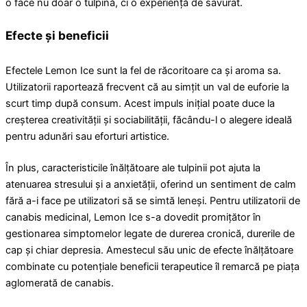
o face nu doar o tulpină, ci o experiență de savurat.
Efecte și beneficii
Efectele Lemon Ice sunt la fel de răcoritoare ca și aroma sa.
Utilizatorii raportează frecvent că au simțit un val de euforie la
scurt timp după consum. Acest impuls inițial poate duce la
creșterea creativității și sociabilității, făcându-l o alegere ideală
pentru adunări sau eforturi artistice.
În plus, caracteristicile înălțătoare ale tulpinii pot ajuta la
atenuarea stresului și a anxietății, oferind un sentiment de calm
fără a-i face pe utilizatori să se simtă leneși. Pentru utilizatorii de
canabis medicinal, Lemon Ice s-a dovedit promițător în
gestionarea simptomelor legate de durerea cronică, durerile de
cap și chiar depresia. Amestecul său unic de efecte înălțătoare
combinate cu potențiale beneficii terapeutice îl remarcă pe piața
aglomerată de canabis.