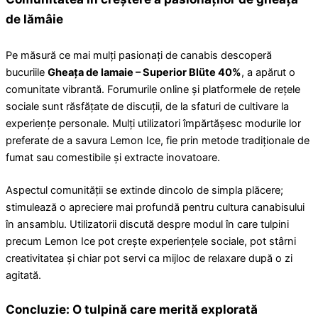
de lămâie
Pe măsură ce mai mulți pasionați de canabis descoperă
bucuriile
Gheața de lamaie – Superior Blüte 40%
, a apărut o
comunitate vibrantă. Forumurile online și platformele de rețele
sociale sunt răsfățate de discuții, de la sfaturi de cultivare la
experiențe personale. Mulți utilizatori împărtășesc modurile lor
preferate de a savura Lemon Ice, fie prin metode tradiționale de
fumat sau comestibile și extracte inovatoare.
Aspectul comunității se extinde dincolo de simpla plăcere;
stimulează o apreciere mai profundă pentru cultura canabisului
în ansamblu. Utilizatorii discută despre modul în care tulpini
precum Lemon Ice pot crește experiențele sociale, pot stârni
creativitatea și chiar pot servi ca mijloc de relaxare după o zi
agitată.
Concluzie: O tulpină care merită explorată