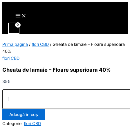
Main
Cantitate
Skip
Menu
Gheata
to
de
content
lamaie
-
Floare
superioara
40%
Prima pagină
/
flori CBD
/ Gheata de lamaie – Floare superioara
40%
flori CBD
Gheata de lamaie – Floare superioara 40%
35
€
Adaugă în coș
Categorie:
flori CBD