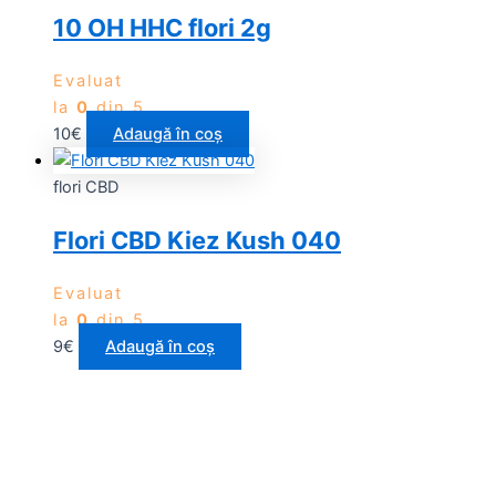
10 OH HHC flori 2g
Evaluat
la
0
din 5
10
€
Adaugă în coș
flori CBD
Flori CBD Kiez Kush 040
Evaluat
la
0
din 5
9
€
Adaugă în coș