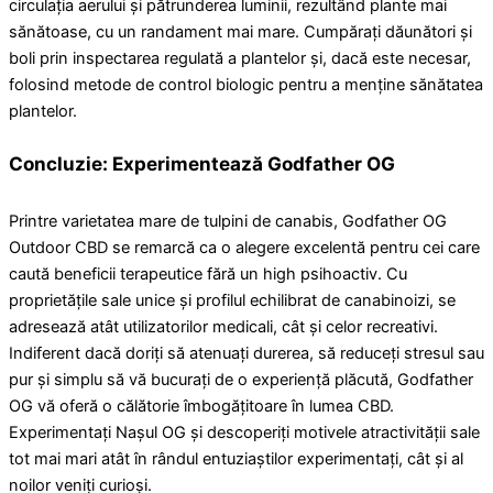
circulația aerului și pătrunderea luminii, rezultând plante mai
sănătoase, cu un randament mai mare. Cumpărați dăunători și
boli prin inspectarea regulată a plantelor și, dacă este necesar,
folosind metode de control biologic pentru a menține sănătatea
plantelor.
Concluzie: Experimentează Godfather OG
Printre varietatea mare de tulpini de canabis, Godfather OG
Outdoor CBD se remarcă ca o alegere excelentă pentru cei care
caută beneficii terapeutice fără un high psihoactiv. Cu
proprietățile sale unice și profilul echilibrat de canabinoizi, se
adresează atât utilizatorilor medicali, cât și celor recreativi.
Indiferent dacă doriți să atenuați durerea, să reduceți stresul sau
pur și simplu să vă bucurați de o experiență plăcută, Godfather
OG vă oferă o călătorie îmbogățitoare în lumea CBD.
Experimentați Nașul OG și descoperiți motivele atractivității sale
tot mai mari atât în ​​rândul entuziaștilor experimentați, cât și al
noilor veniți curioși.