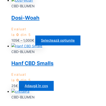
CBD-BLUMEN
Dosi-Woah
Evaluat
la
0
din 5
105
€
–
1,000
€
Selectează opțiunile
CBD-BLUMEN
Hanf CBD Smalls
Evaluat
la
0
din 5
25
€
Adaugă în coș
CBD-BLUMEN