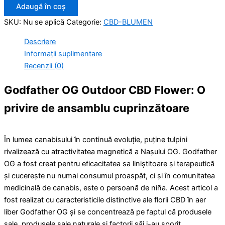
Adaugă în coș
SKU:
Nu se aplică
Categorie:
CBD-BLUMEN
Descriere
Informații suplimentare
Recenzii (0)
Godfather OG Outdoor CBD Flower: O
privire de ansamblu cuprinzătoare
În lumea canabisului în continuă evoluție, puține tulpini
rivalizează cu atractivitatea magnetică a Nașului OG. Godfather
OG a fost creat pentru eficacitatea sa liniștitoare și terapeutică
și cucerește nu numai consumul proaspăt, ci și în comunitatea
medicinală de canabis, este o persoană de niña. Acest articol a
fost realizat cu caracteristicile distinctive ale florii CBD în aer
liber Godfather OG și se concentrează pe faptul că produsele
sale, produsele sale naturale și factorii săi i-au sporit