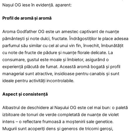
Nașul OG iese în evidență. aparent:
Profil de aromă și aromă
Aroma Godfather OG este un amestec captivant de nuanțe
pământești și note dulci, fructate. Îndrăgostiților le place adesea
parfumul său similar cu cel al unui vin fin, învechit, îmbunătățit
cu note de fructe de pădure și nuanțe florale delicate. La
consumare, gustul este moale și îmbietor, asigurând o
experiență plăcută de fumat. Această aromă bogată și profil
managerial sunt atractive, insidioase pentru canabis și sunt
ideale pentru activități incontrolabile.
Aspect și consistență
Albastrul de deschidere al Nașului OG este cel mai bun: o paletă
izbitoare de tonuri de verde completată de nuanțe de violet
intens – o reflectare frumoasă a moștenirii sale genetice.
Mugurii sunt acoperiți dens și generos de tricomi geroși,