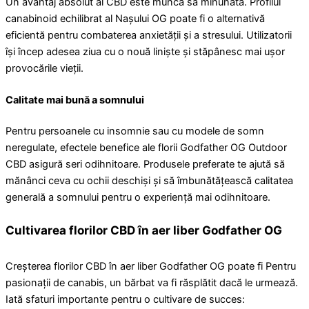
Un avantaj absolut al CBD este munca sa minunată. Profilul
canabinoid echilibrat al Nașului OG poate fi o alternativă
eficientă pentru combaterea anxietății și a stresului. Utilizatorii
își încep adesea ziua cu o nouă liniște și stăpânesc mai ușor
provocările vieții.
Calitate mai bună a somnului
Pentru persoanele cu insomnie sau cu modele de somn
neregulate, efectele benefice ale florii Godfather OG Outdoor
CBD asigură seri odihnitoare. Produsele preferate te ajută să
mănânci ceva cu ochii deschiși și să îmbunătățească calitatea
generală a somnului pentru o experiență mai odihnitoare.
Cultivarea florilor CBD în aer liber Godfather OG
Creșterea florilor CBD în aer liber Godfather OG poate fi Pentru
pasionații de canabis, un bărbat va fi răsplătit dacă le urmează.
Iată sfaturi importante pentru o cultivare de succes: