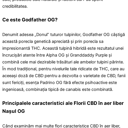
credibilitatea.
Ce este Godfather OG?
Denumit adesea „Donul” tuturor tulpinilor, Godfather OG câștigă
această porecla genetică apreciată și prin porecla sa
impresionantă THC. Această tulpină hibridă este rezultatul unei
încrucișări atente între Alpha OG și Granddaddy Purple și
combină cele mai dezirabile trăsături ale ambelor tulpini părinte.
În mod tradițional, pentru nivelurile tale ridicate de THC, care au
aceeași doză de CBD pentru a dezvolta o varietate de CBD, fanii
sunt fericiți, esența Padrino OG fără efecte psihoactive este
ingenioasă, combinația tipică de canabis este combinată.
Principalele caracteristici ale Florii CBD în aer liber
Nașul OG
Când examinăm mai multe flori caracteristice CBD în aer liber,