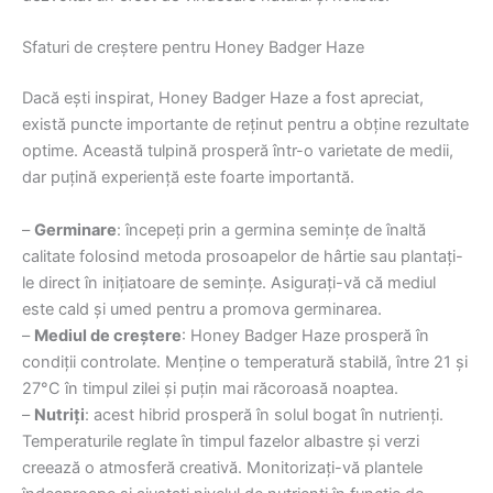
Sfaturi de creștere pentru Honey Badger Haze
Dacă ești inspirat, Honey Badger Haze a fost apreciat,
există puncte importante de reținut pentru a obține rezultate
optime. Această tulpină prosperă într-o varietate de medii,
dar puțină experiență este foarte importantă.
–
Germinare
: începeți prin a germina semințe de înaltă
calitate folosind metoda prosoapelor de hârtie sau plantați-
le direct în inițiatoare de semințe. Asigurați-vă că mediul
este cald și umed pentru a promova germinarea.
–
Mediul de creștere
: Honey Badger Haze prosperă în
condiții controlate. Menține o temperatură stabilă, între 21 și
27°C în timpul zilei și puțin mai răcoroasă noaptea.
–
Nutriți
: acest hibrid prosperă în solul bogat în nutrienți.
Temperaturile reglate în timpul fazelor albastre și verzi
creează o atmosferă creativă. Monitorizați-vă plantele