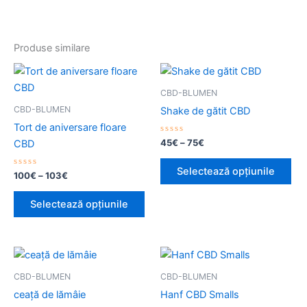
Produse similare
Interval
Interval
Acest
Ace
de
de
produs
pro
prețuri:
prețuri:
CBD-BLUMEN
100€
are
45€
are
CBD-BLUMEN
Shake de gătit CBD
până
până
mai
mai
la
la
Tort de aniversare floare
multe
mul
103€
75€
Evaluat
45
€
–
75
€
CBD
la
variații.
vari
0
din
Opțiunile
Opț
Selectează opțiunile
Evaluat
5
100
€
–
103
€
la
pot
pot
0
din
fi
fi
Selectează opțiunile
5
alese
ale
în
în
pagina
pag
Interval
Acest
de
produsului.
pro
produs
prețuri:
CBD-BLUMEN
CBD-BLUMEN
95€
are
ceață de lămâie
Hanf CBD Smalls
până
mai