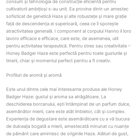
consum și tehnologia de construcție eficientă pentru
cultivatorii ambițioși s-au unit. Ea provine dintr-un amestec
sofisticat de genetică Haze și alte robustețe și mare grație
față de descendența ei superioară, ceea ce îi sporește
atractivitatea generală. I component al corpului Hanno il loro
lavoro efficace e efficace, care este, de asemenea, util
pentru activitatea terapeutică. Pentru stres sau creativitate –
Honey Badger Haze este perfectă pentru toate gusturile și
tinerii, chiar și momentul perfect pentru a fi creativ.
Profiluri de aromă și aromă
Este unul dintre cele mai interesante produse ale Honey
Badger Haze: gustul și aroma sa atrăgătoare. La
deschiderea borcanului, ești întâmpinat de un parfum dulce,
asemănător mierii, care este atât îmbietor, cât și complex.
Experiența de degustare este asemănătoare cu a vă bucura
de dulceața bogată a mierii, amestecată minunat cu nuanțe
de pământ care amintesc de originile Haze. Alături de gust,