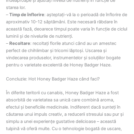
îndeaproape și ajustați nivelul de nutrienți în funcție de
starea lor.
–
Timp de înflorire
: așteptați-vă la o perioadă de înflorire de
aproximativ 10-12 săptămâni. Este necesară răbdare în
această fază, deoarece timpul poate varia în funcție de ciclul
luminii și de nivelurile de nutrienți.
–
Recoltare
: recoltați florile atunci când au un amestec
perfect de chihlimbar și tricomi lăptoși. Uscarea și
vindecarea produselor, instrumentelor și soluțiilor bogate
pentru o varietate excelentă de Honey Badger Haze.
Concluzie: Hot Honey Badger Haze când faci?
În diferite teritorii cu canabis, Honey Badger Haze a fost
absorbită de varietatea sa unică care combină aroma,
efectul și beneficiile medicinale. Indiferent dacă sunteți în
căutarea unui impuls creativ, a reducerii stresului sau pur și
simplu a unei experiențe gustative delicioase – această
tulpină vă oferă multe. Cu o tehnologie bogată de uscare,