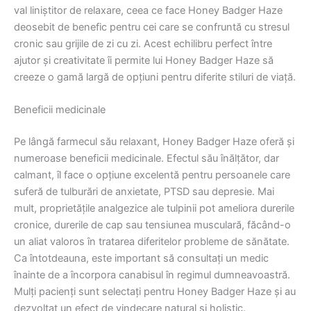
val liniștitor de relaxare, ceea ce face Honey Badger Haze
deosebit de benefic pentru cei care se confruntă cu stresul
cronic sau grijile de zi cu zi. Acest echilibru perfect între
ajutor și creativitate îi permite lui Honey Badger Haze să
creeze o gamă largă de opțiuni pentru diferite stiluri de viață.
Beneficii medicinale
Pe lângă farmecul său relaxant, Honey Badger Haze oferă și
numeroase beneficii medicinale. Efectul său înălțător, dar
calmant, îl face o opțiune excelentă pentru persoanele care
suferă de tulburări de anxietate, PTSD sau depresie. Mai
mult, proprietățile analgezice ale tulpinii pot ameliora durerile
cronice, durerile de cap sau tensiunea musculară, făcând-o
un aliat valoros în tratarea diferitelor probleme de sănătate.
Ca întotdeauna, este important să consultați un medic
înainte de a încorpora canabisul în regimul dumneavoastră.
Mulți pacienți sunt selectați pentru Honey Badger Haze și au
dezvoltat un efect de vindecare natural și holistic.