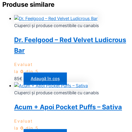
Produse similare
Ciuperci și produse comestibile cu canabis
Dr. Feelgood – Red Velvet Ludicrous
Bar
Evaluat
la
0
din 5
85
€
Adaugă în coș
Ciuperci și produse comestibile cu canabis
Acum + Apoi Pocket Puffs – Sativa
Evaluat
la
0
din 5