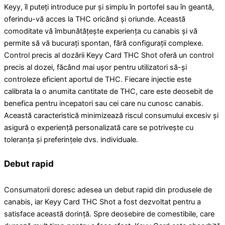
Keyy, îl puteți introduce pur și simplu în portofel sau în geantă,
oferindu-vă acces la THC oricând și oriunde. Această
comoditate vă îmbunătățește experiența cu canabis și vă
permite să vă bucurați spontan, fără configurații complexe.
Control precis al dozării Keyy Card THC Shot oferă un control
precis al dozei, făcând mai ușor pentru utilizatori să-și
controleze eficient aportul de THC. Fiecare injectie este
calibrata la o anumita cantitate de THC, care este deosebit de
benefica pentru incepatori sau cei care nu cunosc canabis.
Această caracteristică minimizează riscul consumului excesiv și
asigură o experiență personalizată care se potrivește cu
toleranța și preferințele dvs. individuale.
Debut rapid
Consumatorii doresc adesea un debut rapid din produsele de
canabis, iar Keyy Card THC Shot a fost dezvoltat pentru a
satisface această dorință. Spre deosebire de comestibile, care