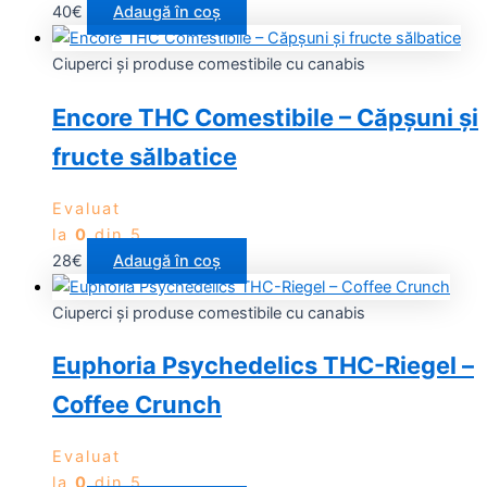
40
€
Adaugă în coș
Ciuperci și produse comestibile cu canabis
Encore THC Comestibile – Căpșuni și
fructe sălbatice
Evaluat
la
0
din 5
28
€
Adaugă în coș
Ciuperci și produse comestibile cu canabis
Euphoria Psychedelics THC-Riegel –
Coffee Crunch
Evaluat
la
0
din 5