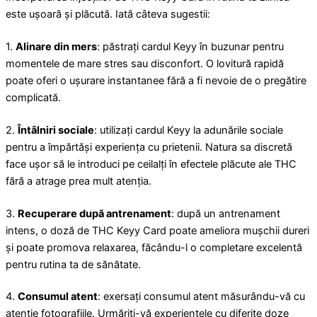
este ușoară și plăcută. Iată câteva sugestii:
1.
Alinare din mers
: păstrați cardul Keyy în buzunar pentru
momentele de mare stres sau disconfort. O lovitură rapidă
poate oferi o ușurare instantanee fără a fi nevoie de o pregătire
complicată.
2.
Întâlniri sociale
: utilizați cardul Keyy la adunările sociale
pentru a împărtăși experiența cu prietenii. Natura sa discretă
face ușor să le introduci pe ceilalți în efectele plăcute ale THC
fără a atrage prea mult atenția.
3.
Recuperare după antrenament
: după un antrenament
intens, o doză de THC Keyy Card poate ameliora mușchii dureri
și poate promova relaxarea, făcându-l o completare excelentă
pentru rutina ta de sănătate.
4.
Consumul atent
: exersați consumul atent măsurându-vă cu
atenție fotografiile. Urmăriți-vă experiențele cu diferite doze