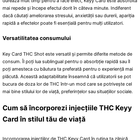
durează mult timp pentru a face efect, Keyy Card este absorbită
mai repede și începe efectul dorit în câteva minute. Indiferent
dacă căutați ameliorarea stresului, anxietății sau durerii, apariția
rapidă a efectelor poate fi esențială pentru mulți utilizatori.
Versatilitatea consumului
Key Card THC Shot este versatil și permite diferite metode de
consum. Îl poți lua sublingual pentru o absorbție rapidă sau îl
poți amesteca cu băutura ta preferată pentru o experiență mai
plăcută. Această adaptabilitate înseamnă că utilizatorii se pot
bucura de doza lor de THC într-un mod care se potrivește cel
mai bine stilului lor de viață, preferințelor sau situațiilor sociale.
Cum să încorporezi injecțiile THC Keyy
Card în stilul tău de viață
Incorporarea injecțiilor de THC Keyy Card în rutina ta zilnică