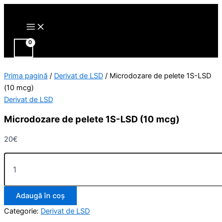
Main
Cantitate
Skip
Menu
Microdozare
to
de
content
pelete
1S-
LSD
(10
mcg)
Prima pagină
/
Derivat de LSD
/ Microdozare de pelete 1S-LSD
(10 mcg)
Derivat de LSD
Microdozare de pelete 1S-LSD (10 mcg)
20
€
Adaugă în coș
Categorie:
Derivat de LSD