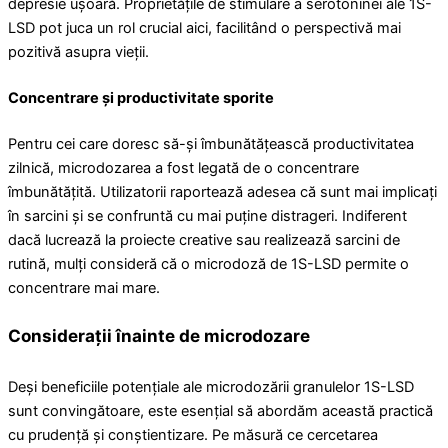
depresie ușoară. Proprietățile de stimulare a serotoninei ale 1S-
LSD pot juca un rol crucial aici, facilitând o perspectivă mai
pozitivă asupra vieții.
Concentrare și productivitate sporite
Pentru cei care doresc să-și îmbunătățească productivitatea
zilnică, microdozarea a fost legată de o concentrare
îmbunătățită. Utilizatorii raportează adesea că sunt mai implicați
în sarcini și se confruntă cu mai puține distrageri. Indiferent
dacă lucrează la proiecte creative sau realizează sarcini de
rutină, mulți consideră că o microdoză de 1S-LSD permite o
concentrare mai mare.
Considerații înainte de microdozare
Deși beneficiile potențiale ale microdozării granulelor 1S-LSD
sunt convingătoare, este esențial să abordăm această practică
cu prudență și conștientizare. Pe măsură ce cercetarea