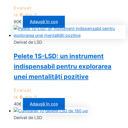
Evaluat
la
0
din 5
60
€
Adaugă în coș
Derivat de LSD
Pelete 1S-LSD: un instrument
indispensabil pentru explorarea
unei mentalități pozitive
Evaluat
la
0
din 5
40
€
Adaugă în coș
Derivat de LSD