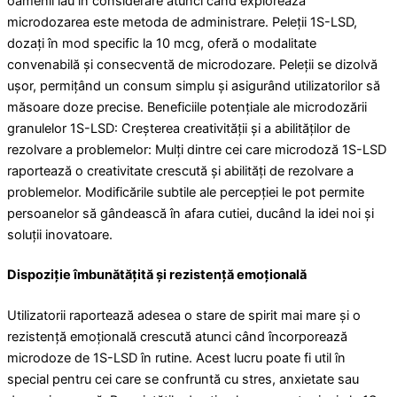
oamenii iau în considerare atunci când explorează
microdozarea este metoda de administrare. Peleții 1S-LSD,
dozați în mod specific la 10 mcg, oferă o modalitate
convenabilă și consecventă de microdozare. Peleții se dizolvă
ușor, permițând un consum simplu și asigurând utilizatorilor să
măsoare doze precise. Beneficiile potențiale ale microdozării
granulelor 1S-LSD: Creșterea creativității și a abilităților de
rezolvare a problemelor: Mulți dintre cei care microdoză 1S-LSD
raportează o creativitate crescută și abilități de rezolvare a
problemelor. Modificările subtile ale percepției le pot permite
persoanelor să gândească în afara cutiei, ducând la idei noi și
soluții inovatoare.
Dispoziție îmbunătățită și rezistență emoțională
Utilizatorii raportează adesea o stare de spirit mai mare și o
rezistență emoțională crescută atunci când încorporează
microdoze de 1S-LSD în rutine. Acest lucru poate fi util în
special pentru cei care se confruntă cu stres, anxietate sau