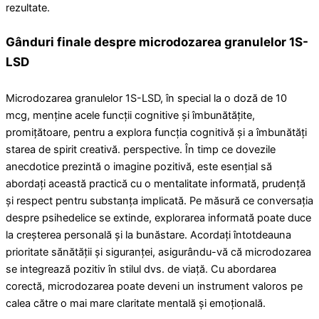
rezultate.
Gânduri finale despre microdozarea granulelor 1S-
LSD
Microdozarea granulelor 1S-LSD, în special la o doză de 10
mcg, menține acele funcții cognitive și îmbunătățite,
promițătoare, pentru a explora funcția cognitivă și a îmbunătăți
starea de spirit creativă. perspective. În timp ce dovezile
anecdotice prezintă o imagine pozitivă, este esențial să
abordați această practică cu o mentalitate informată, prudență
și respect pentru substanța implicată. Pe măsură ce conversația
despre psihedelice se extinde, explorarea informată poate duce
la creșterea personală și la bunăstare. Acordați întotdeauna
prioritate sănătății și siguranței, asigurându-vă că microdozarea
se integrează pozitiv în stilul dvs. de viață. Cu abordarea
corectă, microdozarea poate deveni un instrument valoros pe
calea către o mai mare claritate mentală și emoțională.