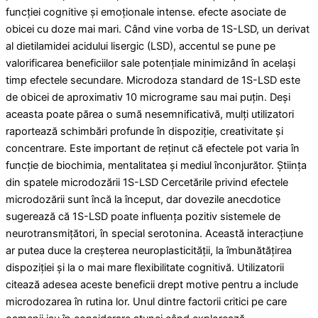
funcției cognitive și emoționale intense. efecte asociate de
obicei cu doze mai mari. Când vine vorba de 1S-LSD, un derivat
al dietilamidei acidului lisergic (LSD), accentul se pune pe
valorificarea beneficiilor sale potențiale minimizând în același
timp efectele secundare. Microdoza standard de 1S-LSD este
de obicei de aproximativ 10 micrograme sau mai puțin. Deși
aceasta poate părea o sumă nesemnificativă, mulți utilizatori
raportează schimbări profunde în dispoziție, creativitate și
concentrare. Este important de reținut că efectele pot varia în
funcție de biochimia, mentalitatea și mediul înconjurător. Știința
din spatele microdozării 1S-LSD Cercetările privind efectele
microdozării sunt încă la început, dar dovezile anecdotice
sugerează că 1S-LSD poate influența pozitiv sistemele de
neurotransmițători, în special serotonina. Această interacțiune
ar putea duce la creșterea neuroplasticității, la îmbunătățirea
dispoziției și la o mai mare flexibilitate cognitivă. Utilizatorii
citează adesea aceste beneficii drept motive pentru a include
microdozarea în rutina lor. Unul dintre factorii critici pe care