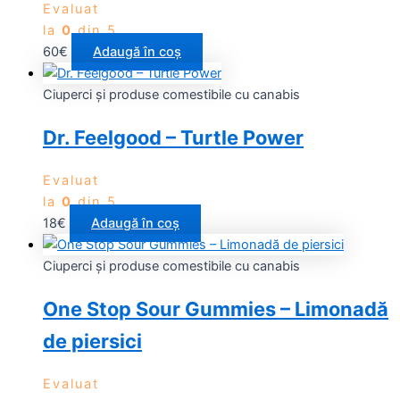
Evaluat
la
0
din 5
60
€
Adaugă în coș
Ciuperci și produse comestibile cu canabis
Dr. Feelgood – Turtle Power
Evaluat
la
0
din 5
18
€
Adaugă în coș
Ciuperci și produse comestibile cu canabis
One Stop Sour Gummies – Limonadă
de piersici
Evaluat