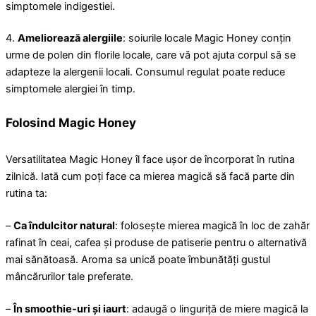
simptomele indigestiei.
4.
Ameliorează alergiile
: soiurile locale Magic Honey conțin
urme de polen din florile locale, care vă pot ajuta corpul să se
adapteze la alergenii locali. Consumul regulat poate reduce
simptomele alergiei în timp.
Folosind Magic Honey
Versatilitatea Magic Honey îl face ușor de încorporat în rutina
zilnică. Iată cum poți face ca mierea magică să facă parte din
rutina ta:
–
Ca îndulcitor natural
: folosește mierea magică în loc de zahăr
rafinat în ceai, cafea și produse de patiserie pentru o alternativă
mai sănătoasă. Aroma sa unică poate îmbunătăți gustul
mâncărurilor tale preferate.
–
În smoothie-uri și iaurt
: adaugă o linguriță de miere magică la