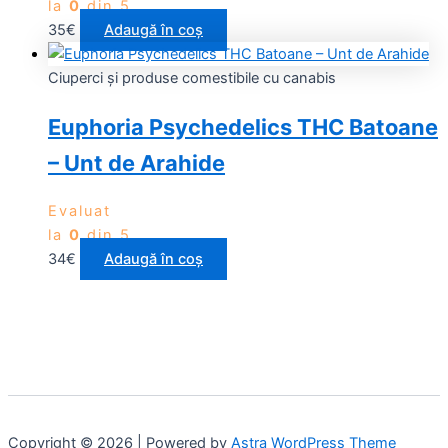
la
0
din 5
35
€
Adaugă în coș
Ciuperci și produse comestibile cu canabis
Euphoria Psychedelics THC Batoane
– Unt de Arahide
Evaluat
la
0
din 5
34
€
Adaugă în coș
Copyright © 2026 | Powered by
Astra WordPress Theme