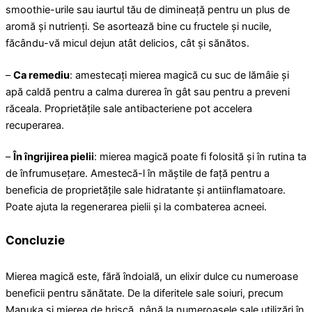
smoothie-urile sau iaurtul tău de dimineață pentru un plus de
aromă și nutrienți. Se asortează bine cu fructele și nucile,
făcându-vă micul dejun atât delicios, cât și sănătos.
–
Ca remediu
: amestecați mierea magică cu suc de lămâie și
apă caldă pentru a calma durerea în gât sau pentru a preveni
răceala. Proprietățile sale antibacteriene pot accelera
recuperarea.
–
În îngrijirea pielii
: mierea magică poate fi folosită și în rutina ta
de înfrumusețare. Amestecă-l în măștile de față pentru a
beneficia de proprietățile sale hidratante și antiinflamatoare.
Poate ajuta la regenerarea pielii și la combaterea acneei.
Concluzie
Mierea magică este, fără îndoială, un elixir dulce cu numeroase
beneficii pentru sănătate. De la diferitele sale soiuri, precum
Manuka și mierea de hrișcă, până la numeroasele sale utilizări în