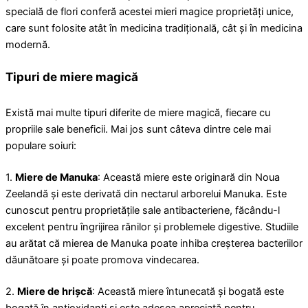
specială de flori conferă acestei mieri magice proprietăți unice,
care sunt folosite atât în ​​medicina tradițională, cât și în medicina
modernă.
Tipuri de miere magică
Există mai multe tipuri diferite de miere magică, fiecare cu
propriile sale beneficii. Mai jos sunt câteva dintre cele mai
populare soiuri:
1.
Miere de Manuka
: Această miere este originară din Noua
Zeelandă și este derivată din nectarul arborelui Manuka. Este
cunoscut pentru proprietățile sale antibacteriene, făcându-l
excelent pentru îngrijirea rănilor și problemele digestive. Studiile
au arătat că mierea de Manuka poate inhiba creșterea bacteriilor
dăunătoare și poate promova vindecarea.
2.
Miere de hrișcă
: Această miere întunecată și bogată este
bogată în antioxidanți și este adesea apreciată pentru