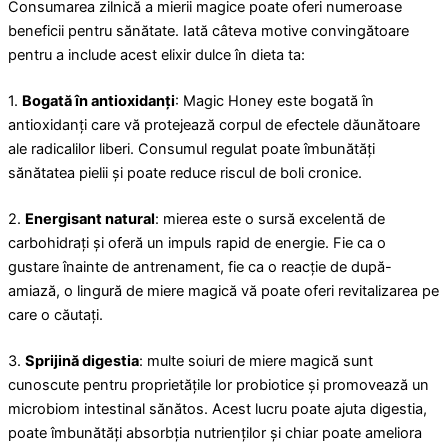
Consumarea zilnică a mierii magice poate oferi numeroase
beneficii pentru sănătate. Iată câteva motive convingătoare
pentru a include acest elixir dulce în dieta ta:
1.
Bogată în antioxidanți
: Magic Honey este bogată în
antioxidanți care vă protejează corpul de efectele dăunătoare
ale radicalilor liberi. Consumul regulat poate îmbunătăți
sănătatea pielii și poate reduce riscul de boli cronice.
2.
Energisant natural
: mierea este o sursă excelentă de
carbohidrați și oferă un impuls rapid de energie. Fie ca o
gustare înainte de antrenament, fie ca o reacție de după-
amiază, o lingură de miere magică vă poate oferi revitalizarea pe
care o căutați.
3.
Sprijină digestia
: multe soiuri de miere magică sunt
cunoscute pentru proprietățile lor probiotice și promovează un
microbiom intestinal sănătos. Acest lucru poate ajuta digestia,
poate îmbunătăți absorbția nutrienților și chiar poate ameliora