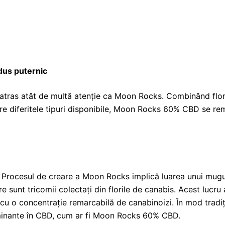
us puternic
ras atât de multă atenție ca Moon Rocks. Combinând flori de
tre diferitele tipuri disponibile, Moon Rocks 60% CBD se re
. Procesul de creare a Moon Rocks implică luarea unui mug
are sunt tricomii colectați din florile de canabis. Acest lucr
 cu o concentrație remarcabilă de canabinoizi. În mod trad
ominante în CBD, cum ar fi Moon Rocks 60% CBD.