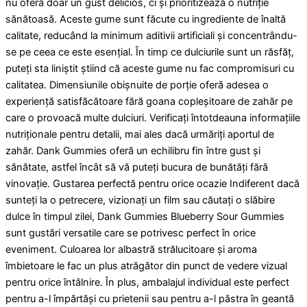
nu oferă doar un gust delicios, ci și prioritizează o nutriție
sănătoasă. Aceste gume sunt făcute cu ingrediente de înaltă
calitate, reducând la minimum aditivii artificiali și concentrându-
se pe ceea ce este esențial. În timp ce dulciurile sunt un răsfăț,
puteți sta liniștit știind că aceste gume nu fac compromisuri cu
calitatea. Dimensiunile obișnuite de porție oferă adesea o
experiență satisfăcătoare fără goana copleșitoare de zahăr pe
care o provoacă multe dulciuri. Verificați întotdeauna informațiile
nutriționale pentru detalii, mai ales dacă urmăriți aportul de
zahăr. Dank Gummies oferă un echilibru fin între gust și
sănătate, astfel încât să vă puteți bucura de bunătăți fără
vinovație. Gustarea perfectă pentru orice ocazie Indiferent dacă
sunteți la o petrecere, vizionați un film sau căutați o slăbire
dulce în timpul zilei, Dank Gummies Blueberry Sour Gummies
sunt gustări versatile care se potrivesc perfect în orice
eveniment. Culoarea lor albastră strălucitoare și aroma
îmbietoare le fac un plus atrăgător din punct de vedere vizual
pentru orice întâlnire. În plus, ambalajul individual este perfect
pentru a-l împărtăși cu prietenii sau pentru a-l păstra în geantă