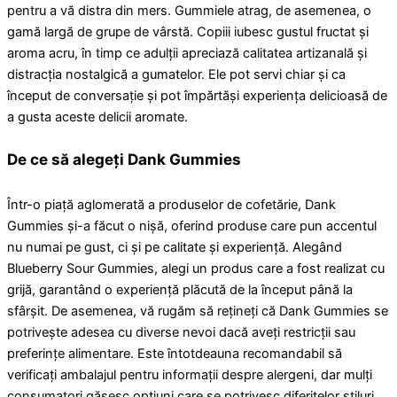
pentru a vă distra din mers. Gummiele atrag, de asemenea, o
gamă largă de grupe de vârstă. Copiii iubesc gustul fructat și
aroma acru, în timp ce adulții apreciază calitatea artizanală și
distracția nostalgică a gumatelor. Ele pot servi chiar și ca
început de conversație și pot împărtăși experiența delicioasă de
a gusta aceste delicii aromate.
De ce să alegeți Dank Gummies
Într-o piață aglomerată a produselor de cofetărie, Dank
Gummies și-a făcut o nișă, oferind produse care pun accentul
nu numai pe gust, ci și pe calitate și experiență. Alegând
Blueberry Sour Gummies, alegi un produs care a fost realizat cu
grijă, garantând o experiență plăcută de la început până la
sfârșit. De asemenea, vă rugăm să rețineți că Dank Gummies se
potrivește adesea cu diverse nevoi dacă aveți restricții sau
preferințe alimentare. Este întotdeauna recomandabil să
verificați ambalajul pentru informații despre alergeni, dar mulți
consumatori găsesc opțiuni care se potrivesc diferitelor stiluri