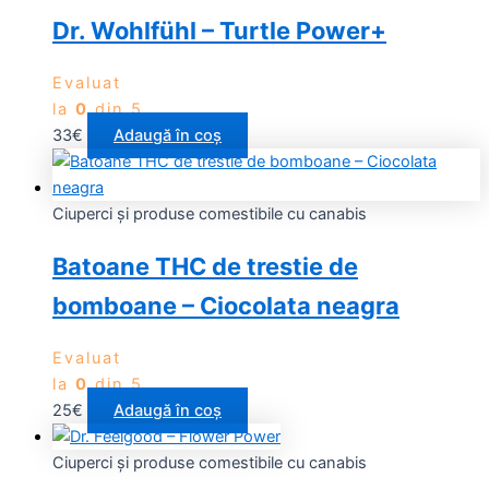
Dr. Wohlfühl – Turtle Power+
Evaluat
la
0
din 5
33
€
Adaugă în coș
Ciuperci și produse comestibile cu canabis
Batoane THC de trestie de
bomboane – Ciocolata neagra
Evaluat
la
0
din 5
25
€
Adaugă în coș
Ciuperci și produse comestibile cu canabis