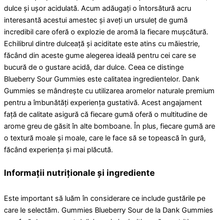
dulce și ușor acidulată. Acum adăugați o întorsătură acru
interesantă acestui amestec și aveți un ursuleț de gumă
incredibil care oferă o explozie de aromă la fiecare mușcătură.
Echilibrul dintre dulceață și aciditate este atins cu măiestrie,
făcând din aceste gume alegerea ideală pentru cei care se
bucură de o gustare acidă, dar dulce. Ceea ce distinge
Blueberry Sour Gummies este calitatea ingredientelor. Dank
Gummies se mândrește cu utilizarea aromelor naturale premium
pentru a îmbunătăți experiența gustativă. Acest angajament
față de calitate asigură că fiecare gumă oferă o multitudine de
arome greu de găsit în alte bomboane. În plus, fiecare gumă are
o textură moale și moale, care le face să se topească în gură,
făcând experiența și mai plăcută.
Informații nutriționale și ingrediente
Este important să luăm în considerare ce include gustările pe
care le selectăm. Gummies Blueberry Sour de la Dank Gummies