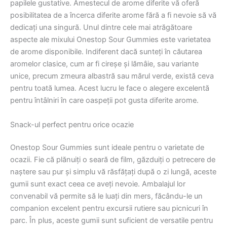
papilele gustative. Amestecul de arome diferite vă oferă
posibilitatea de a încerca diferite arome fără a fi nevoie să vă
dedicați una singură. Unul dintre cele mai atrăgătoare
aspecte ale mixului Onestop Sour Gummies este varietatea
de arome disponibile. Indiferent dacă sunteți în căutarea
aromelor clasice, cum ar fi cireșe și lămâie, sau variante
unice, precum zmeura albastră sau mărul verde, există ceva
pentru toată lumea. Acest lucru le face o alegere excelentă
pentru întâlniri în care oaspeții pot gusta diferite arome.
Snack-ul perfect pentru orice ocazie
Onestop Sour Gummies sunt ideale pentru o varietate de
ocazii. Fie că plănuiți o seară de film, găzduiți o petrecere de
naștere sau pur și simplu vă răsfățați după o zi lungă, aceste
gumii sunt exact ceea ce aveți nevoie. Ambalajul lor
convenabil vă permite să le luați din mers, făcându-le un
companion excelent pentru excursii rutiere sau picnicuri în
parc. În plus, aceste gumii sunt suficient de versatile pentru