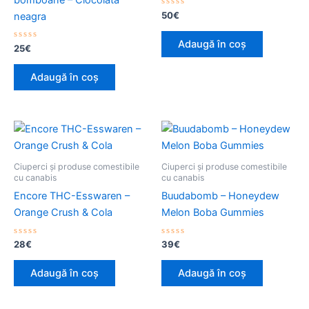
Evaluat
50
€
neagra
la
0
din
Adaugă în coș
Evaluat
5
25
€
la
0
din
Adaugă în coș
5
Ciuperci și produse comestibile
Ciuperci și produse comestibile
cu canabis
cu canabis
Encore THC-Esswaren –
Buudabomb – Honeydew
Orange Crush & Cola
Melon Boba Gummies
Evaluat
Evaluat
28
€
39
€
la
la
0
0
din
din
Adaugă în coș
Adaugă în coș
5
5