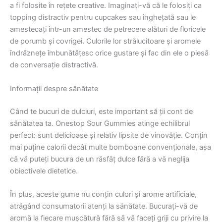
a fi folosite în rețete creative. Imaginați-vă că le folosiți ca
topping distractiv pentru cupcakes sau înghețată sau le
amestecați într-un amestec de petrecere alături de floricele
de porumb și covrigei. Culorile lor strălucitoare și aromele
îndrăznețe îmbunătățesc orice gustare și fac din ele o piesă
de conversație distractivă.
Informații despre sănătate
Când te bucuri de dulciuri, este important să ții cont de
sănătatea ta. Onestop Sour Gummies atinge echilibrul
perfect: sunt delicioase și relativ lipsite de vinovăție. Conțin
mai puține calorii decât multe bomboane convenționale, așa
că vă puteți bucura de un răsfăț dulce fără a vă neglija
obiectivele dietetice.
În plus, aceste gume nu conțin culori și arome artificiale,
atrăgând consumatorii atenți la sănătate. Bucurați-vă de
aromă la fiecare mușcătură fără să vă faceți griji cu privire la