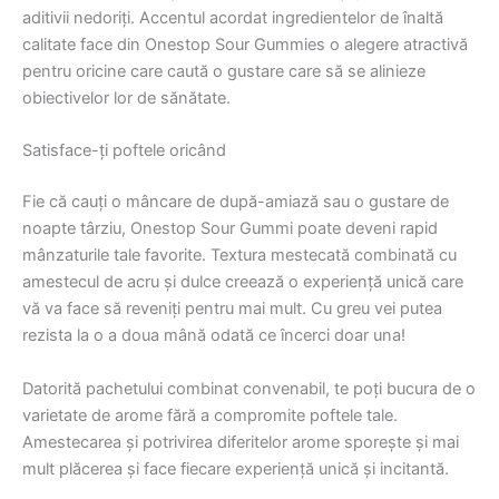
aditivii nedoriți. Accentul acordat ingredientelor de înaltă
calitate face din Onestop Sour Gummies o alegere atractivă
pentru oricine care caută o gustare care să se alinieze
obiectivelor lor de sănătate.
Satisface-ți poftele oricând
Fie că cauți o mâncare de după-amiază sau o gustare de
noapte târziu, Onestop Sour Gummi poate deveni rapid
mânzaturile tale favorite. Textura mestecată combinată cu
amestecul de acru și dulce creează o experiență unică care
vă va face să reveniți pentru mai mult. Cu greu vei putea
rezista la o a doua mână odată ce încerci doar una!
Datorită pachetului combinat convenabil, te poți bucura de o
varietate de arome fără a compromite poftele tale.
Amestecarea și potrivirea diferitelor arome sporește și mai
mult plăcerea și face fiecare experiență unică și incitantă.