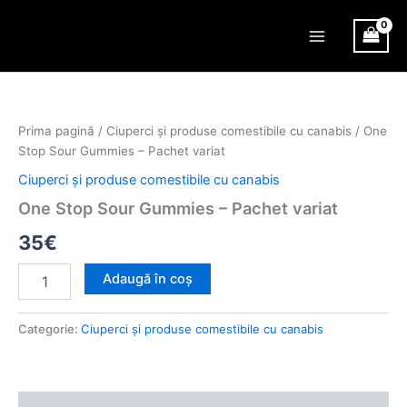
Skip
Main
to
Menu
content
Cantitate
One
Stop
Prima pagină
/
Ciuperci și produse comestibile cu canabis
/ One
Sour
Stop Sour Gummies – Pachet variat
Gummies
–
Ciuperci și produse comestibile cu canabis
Pachet
One Stop Sour Gummies – Pachet variat
variat
35
€
Adaugă în coș
Categorie:
Ciuperci și produse comestibile cu canabis