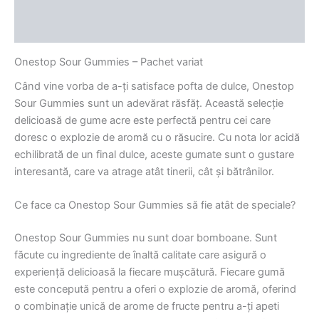
Descriere
Recenzii (0)
Onestop Sour Gummies – Pachet variat
Când vine vorba de a-ți satisface pofta de dulce, Onestop
Sour Gummies sunt un adevărat răsfăț. Această selecție
delicioasă de gume acre este perfectă pentru cei care
doresc o explozie de aromă cu o răsucire. Cu nota lor acidă
echilibrată de un final dulce, aceste gumate sunt o gustare
interesantă, care va atrage atât tinerii, cât și bătrânilor.
Ce face ca Onestop Sour Gummies să fie atât de speciale?
Onestop Sour Gummies nu sunt doar bomboane. Sunt
făcute cu ingrediente de înaltă calitate care asigură o
experiență delicioasă la fiecare mușcătură. Fiecare gumă
este concepută pentru a oferi o explozie de aromă, oferind
o combinație unică de arome de fructe pentru a-ți apeti