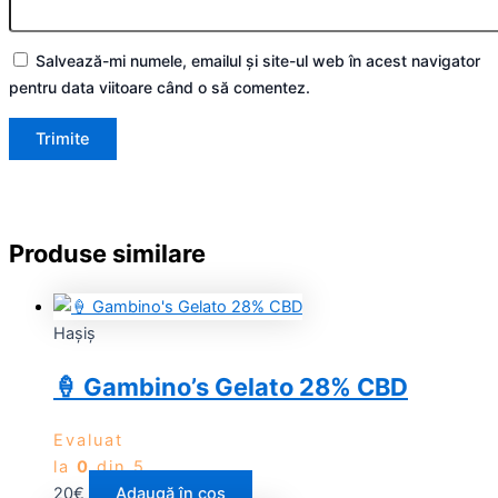
Salvează-mi numele, emailul și site-ul web în acest navigator
pentru data viitoare când o să comentez.
Produse similare
Haşiş
🍦 Gambino’s Gelato 28% CBD
Evaluat
la
0
din 5
20
€
Adaugă în coș