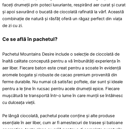
faceți drumeții prin poteci luxuriante, respirând aer curat și curat
și apoi savurând o bucată de ciocolată rafinată la vârf. Această
combinație de natură și răsfăț oferă un răgaz perfect din viața
de zi cu zi.
Ce se află în pachetul?
Pachetul Mountains Desire include o selecție de ciocolată de
înaltă calitate concepută pentru a vă îmbunătăți experiența în
aer liber. Fiecare baton este creat pentru a scoate în evidență
aromele bogate și robuste de cacao premium provenită din
ferme durabile. Nu numai că satisfac poftele, dar sunt și ideale
pentru a le ține în rucsac pentru acele drumeții epice. Fiecare
mușcătură te transportă într-o lume în care munții se întâlnesc
cu dulceața vieții.
Pe lângă ciocolată, pachetul poate conține și alte produse
esențiale în aer liber, cum ar fi amestecuri de trasee și batoane