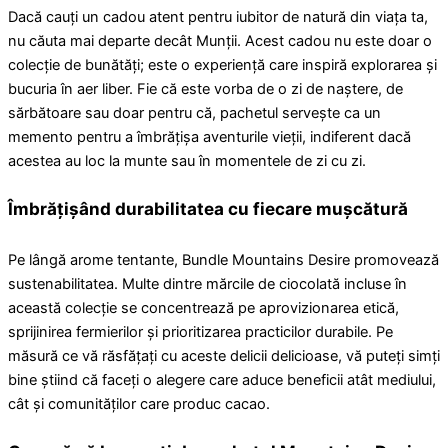
Dacă cauți un cadou atent pentru iubitor de natură din viața ta,
nu căuta mai departe decât Munții. Acest cadou nu este doar o
colecție de bunătăți; este o experiență care inspiră explorarea și
bucuria în aer liber. Fie că este vorba de o zi de naștere, de
sărbătoare sau doar pentru că, pachetul servește ca un
memento pentru a îmbrățișa aventurile vieții, indiferent dacă
acestea au loc la munte sau în momentele de zi cu zi.
Îmbrățișând durabilitatea cu fiecare mușcătură
Pe lângă arome tentante, Bundle Mountains Desire promovează
sustenabilitatea. Multe dintre mărcile de ciocolată incluse în
această colecție se concentrează pe aprovizionarea etică,
sprijinirea fermierilor și prioritizarea practicilor durabile. Pe
măsură ce vă răsfățați cu aceste delicii delicioase, vă puteți simți
bine știind că faceți o alegere care aduce beneficii atât mediului,
cât și comunităților care produc cacao.