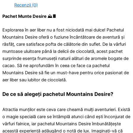
Recenzii (0)
Pachet Munte Desire ⛰️🍫
Explorarea în aer liber nu a fost niciodată mai dulce! Pachetul
Mountains Desire oferă o fuziune încântătoare de aventură și
răsfăț, care satisface pofta de călătorie din suflet. De la vârfuri
muntoase uluitoare până la delicii de ciocolată, acest pachet
surprinde esența frumuseții naturii alături de aromele bogate de
cacao. Să ne aprofundăm în ceea ce face ca pachetul
Mountains Desire să fie un must-have pentru orice pasionat de
aer liber sau iubitor de ciocolată.
De ce să alegeți pachetul Mountains Desire?
Atractia munților este ceva care cheamă mulți aventurieri. Există
o magie specială care se întâmplă atunci când ești înconjurat de
vârfuri falnice, iar pachetul Mountains Desire îmbunătățește
această experiență adăugând o notă de lux. Imaginați-vă că