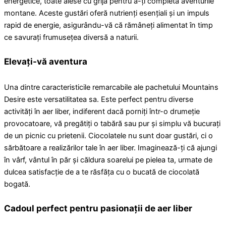
energetice, toate alese cu grijă pentru a-ți completa aventurile
montane. Aceste gustări oferă nutrienți esențiali și un impuls
rapid de energie, asigurându-vă că rămâneți alimentat în timp
ce savurați frumusețea diversă a naturii.
Elevați-vă aventura
Una dintre caracteristicile remarcabile ale pachetului Mountains
Desire este versatilitatea sa. Este perfect pentru diverse
activități în aer liber, indiferent dacă porniți într-o drumeție
provocatoare, vă pregătiți o tabără sau pur și simplu vă bucurați
de un picnic cu prietenii. Ciocolatele nu sunt doar gustări, ci o
sărbătoare a realizărilor tale în aer liber. Imaginează-ți că ajungi
în vârf, vântul în păr și căldura soarelui pe pielea ta, urmate de
dulcea satisfacție de a te răsfăța cu o bucată de ciocolată
bogată.
Cadoul perfect pentru pasionații de aer liber