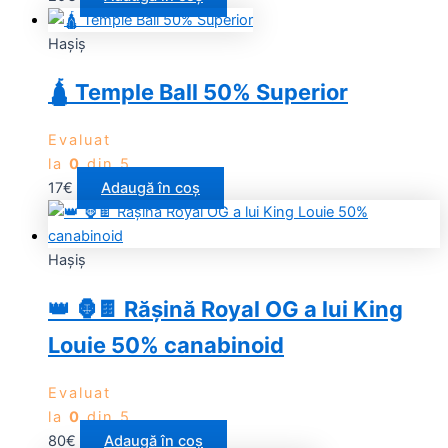
Haşiş
🛕 Temple Ball 50% Superior
Evaluat
la
0
din 5
17
€
Adaugă în coș
Haşiş
👑 🦍🍫 Rășină Royal OG a lui King
Louie 50% canabinoid
Evaluat
la
0
din 5
80
€
Adaugă în coș