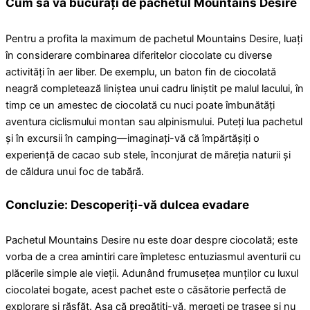
Cum să vă bucurați de pachetul Mountains Desire
Pentru a profita la maximum de pachetul Mountains Desire, luați
în considerare combinarea diferitelor ciocolate cu diverse
activități în aer liber. De exemplu, un baton fin de ciocolată
neagră completează liniștea unui cadru liniștit pe malul lacului, în
timp ce un amestec de ciocolată cu nuci poate îmbunătăți
aventura ciclismului montan sau alpinismului. Puteți lua pachetul
și în excursii în camping—imaginați-vă că împărtășiți o
experiență de cacao sub stele, înconjurat de măreția naturii și
de căldura unui foc de tabără.
Concluzie: Descoperiți-vă dulcea evadare
Pachetul Mountains Desire nu este doar despre ciocolată; este
vorba de a crea amintiri care împletesc entuziasmul aventurii cu
plăcerile simple ale vieții. Adunând frumusețea munților cu luxul
ciocolatei bogate, acest pachet este o căsătorie perfectă de
explorare și răsfăț. Așa că pregătiți-vă, mergeți pe trasee și nu