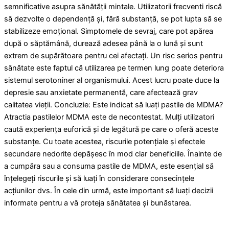
semnificative asupra sănătății mintale. Utilizatorii frecventi riscă
să dezvolte o dependență și, fără substanță, se pot lupta să se
stabilizeze emoțional. Simptomele de sevraj, care pot apărea
după o săptămână, durează adesea până la o lună și sunt
extrem de supărătoare pentru cei afectați. Un risc serios pentru
sănătate este faptul că utilizarea pe termen lung poate deteriora
sistemul serotoniner al organismului. Acest lucru poate duce la
depresie sau anxietate permanentă, care afectează grav
calitatea vieții. Concluzie: Este indicat să luați pastile de MDMA?
Atractia pastilelor MDMA este de necontestat. Mulți utilizatori
caută experiența euforică și de legătură pe care o oferă aceste
substanțe. Cu toate acestea, riscurile potențiale și efectele
secundare nedorite depășesc în mod clar beneficiile. Înainte de
a cumpăra sau a consuma pastile de MDMA, este esențial să
înțelegeți riscurile și să luați în considerare consecințele
acțiunilor dvs. În cele din urmă, este important să luați decizii
informate pentru a vă proteja sănătatea și bunăstarea.