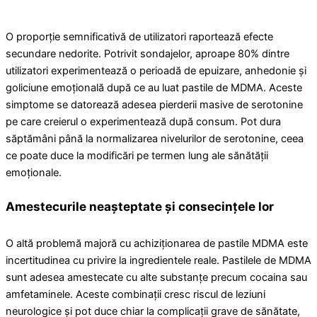
O proporție semnificativă de utilizatori raportează efecte
secundare nedorite. Potrivit sondajelor, aproape 80% dintre
utilizatori experimentează o perioadă de epuizare, anhedonie și
goliciune emoțională după ce au luat pastile de MDMA. Aceste
simptome se datorează adesea pierderii masive de serotonine
pe care creierul o experimentează după consum. Pot dura
săptămâni până la normalizarea nivelurilor de serotonine, ceea
ce poate duce la modificări pe termen lung ale sănătății
emoționale.
Amestecurile neașteptate și consecințele lor
O altă problemă majoră cu achiziționarea de pastile MDMA este
incertitudinea cu privire la ingredientele reale. Pastilele de MDMA
sunt adesea amestecate cu alte substanțe precum cocaina sau
amfetaminele. Aceste combinații cresc riscul de leziuni
neurologice și pot duce chiar la complicații grave de sănătate,