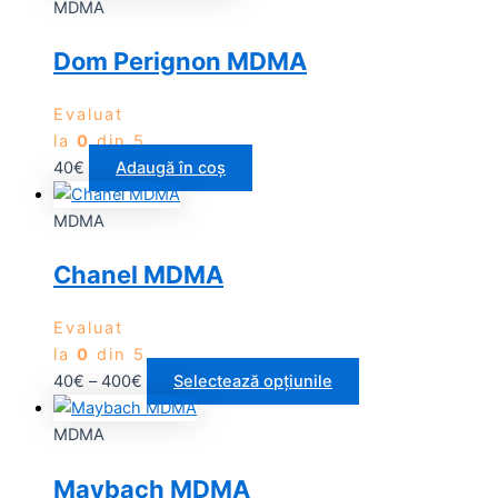
MDMA
Dom Perignon MDMA
Evaluat
la
0
din 5
40
€
Adaugă în coș
MDMA
Chanel MDMA
Evaluat
la
0
din 5
40
€
–
400
€
Selectează opțiunile
MDMA
Maybach MDMA