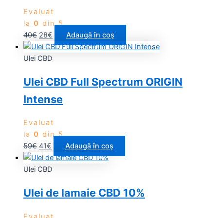
Evaluat
la
0
din 5
40
€
28
€
Adaugă în coș
Ulei CBD
Ulei CBD Full Spectrum ORIGIN
Intense
Evaluat
la
0
din 5
59
€
41
€
Adaugă în coș
Ulei CBD
Ulei de lamaie CBD 10%
Evaluat