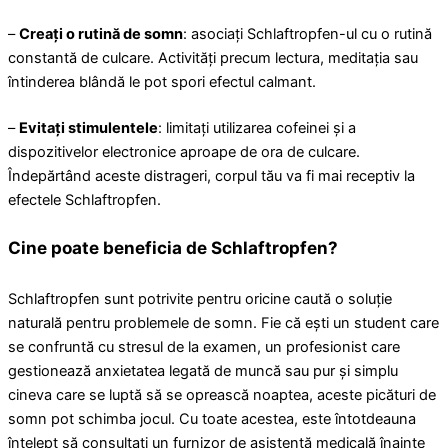
–
Creați o rutină de somn
: asociați Schlaftropfen-ul cu o rutină
constantă de culcare. Activități precum lectura, meditația sau
întinderea blândă le pot spori efectul calmant.
–
Evitați stimulentele
: limitați utilizarea cofeinei și a
dispozitivelor electronice aproape de ora de culcare.
Îndepărtând aceste distrageri, corpul tău va fi mai receptiv la
efectele Schlaftropfen.
Cine poate beneficia de Schlaftropfen?
Schlaftropfen sunt potrivite pentru oricine caută o soluție
naturală pentru problemele de somn. Fie că ești un student care
se confruntă cu stresul de la examen, un profesionist care
gestionează anxietatea legată de muncă sau pur și simplu
cineva care se luptă să se oprească noaptea, aceste picături de
somn pot schimba jocul. Cu toate acestea, este întotdeauna
înțelept să consultați un furnizor de asistență medicală înainte