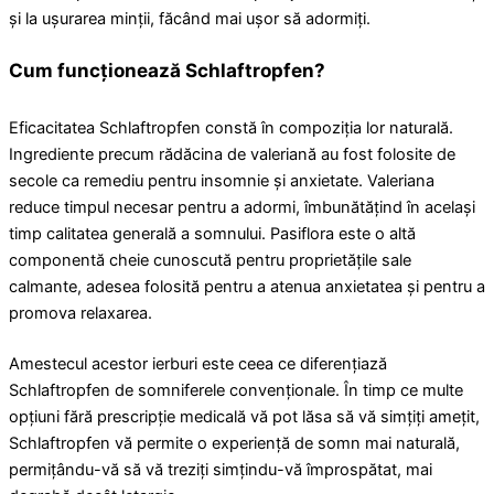
și la ușurarea minții, făcând mai ușor să adormiți.
Cum funcționează Schlaftropfen?
Eficacitatea Schlaftropfen constă în compoziția lor naturală.
Ingrediente precum rădăcina de valeriană au fost folosite de
secole ca remediu pentru insomnie și anxietate. Valeriana
reduce timpul necesar pentru a adormi, îmbunătățind în același
timp calitatea generală a somnului. Pasiflora este o altă
componentă cheie cunoscută pentru proprietățile sale
calmante, adesea folosită pentru a atenua anxietatea și pentru a
promova relaxarea.
Amestecul acestor ierburi este ceea ce diferențiază
Schlaftropfen de somniferele convenționale. În timp ce multe
opțiuni fără prescripție medicală vă pot lăsa să vă simțiți amețit,
Schlaftropfen vă permite o experiență de somn mai naturală,
permițându-vă să vă treziți simțindu-vă împrospătat, mai