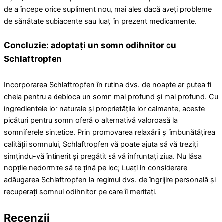
de a începe orice supliment nou, mai ales dacă aveți probleme
de sănătate subiacente sau luați în prezent medicamente.
Concluzie: adoptați un somn odihnitor cu
Schlaftropfen
Incorporarea Schlaftropfen în rutina dvs. de noapte ar putea fi
cheia pentru a debloca un somn mai profund și mai profund. Cu
ingredientele lor naturale și proprietățile lor calmante, aceste
picături pentru somn oferă o alternativă valoroasă la
somniferele sintetice. Prin promovarea relaxării și îmbunătățirea
calității somnului, Schlaftropfen vă poate ajuta să vă treziți
simțindu-vă întinerit și pregătit să vă înfruntați ziua. Nu lăsa
nopțile nedormite să te țină pe loc; Luați în considerare
adăugarea Schlaftropfen la regimul dvs. de îngrijire personală și
recuperați somnul odihnitor pe care îl meritați.
Recenzii