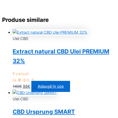
Produse similare
Ulei CBD
Extract natural CBD Ulei PREMIUM
32%
Evaluat
la
0
din 5
140
€
98
€
Adaugă în coș
Ulei CBD
CBD Ursprung SMART