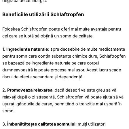
degrabă decât letargic.
Beneficiile utilizării Schlaftropfen
Folosirea Schlaftropfen poate oferi mai multe avantaje pentru
cei care se luptă să obțină un somn de calitate:
1.
Ingrediente naturale
: spre deosebire de multe medicamente
pentru somn care conțin substanțe chimice dure, Schlaftropfen
se bazează pe ingrediente naturale pe care corpul
dumneavoastră le poate procesa mai ușor. Acest lucru scade
riscul de efecte secundare și dependență.
2.
Promovează relaxarea
: dacă deseori vă este greu să vă
relaxați după o zi stresantă, Schlaftropfen vă poate ajuta să vă
ușurați gândurile de curse, permițând o tranziție mai ușoară în
somn.
3.
Îmbunătățește calitatea somnului
: mulți utilizatori