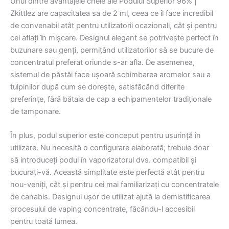
Unul dintre avantajele cheie ale Podului Superior 96% |
Zkittlez are capacitatea sa de 2 ml, ceea ce îl face incredibil
de convenabil atât pentru utilizatorii ocazionali, cât și pentru
cei aflați în mișcare. Designul elegant se potrivește perfect în
buzunare sau genți, permițând utilizatorilor să se bucure de
concentratul preferat oriunde s-ar afla. De asemenea,
sistemul de păstăi face ușoară schimbarea aromelor sau a
tulpinilor după cum se dorește, satisfăcând diferite
preferințe, fără bătaia de cap a echipamentelor tradiționale
de tamponare.
În plus, podul superior este conceput pentru ușurință în
utilizare. Nu necesită o configurare elaborată; trebuie doar
să introduceți podul în vaporizatorul dvs. compatibil și
bucurați-vă. Această simplitate este perfectă atât pentru
nou-veniți, cât și pentru cei mai familiarizați cu concentratele
de canabis. Designul ușor de utilizat ajută la demistificarea
procesului de vaping concentrate, făcându-l accesibil
pentru toată lumea.