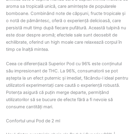
aroma sa tropicală unică, care amintește de popularele
bomboane. Combinând note de căpșuni, fructe tropicale și
o notă de pământesc, oferă o experiență delicioasă, care
persistă mult timp după fiecare pufătură. Această tulpină nu
este doar despre aromă; efectele sale sunt deosebit de
echilibrate, oferind un high moale care relaxează corpul în
timp ce înalță mintea.
Ceea ce diferențiază Superior Pod cu 96% este conținutul
său impresionant de THC. La 96%, consumatorii se pot
aștepta la un efect puternic și imediat, făcându-l ideal pentru
utilizatorii experimentați care caută o experiență robustă.
Potența asigură că puțin merge departe, permițând
utilizatorilor să se bucure de efecte fără a fi nevoie să
consume cantități mari.
Confortul unui Pod de 2 ml