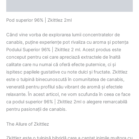
Recenzii (0)
Pod superior 96% | Zkittlez 2ml
Când vine vorba de explorarea lumii concentratelor de
canabis, puține experiențe pot rivaliza cu aroma și potența
Podului Superior 96% | Zkittlez 2 ml. Acest produs este
conceput pentru cei care apreciază extractele de înaltă
calitate care nu numai că oferă efecte puternice, ci și
ispitesc papilele gustative cu note dulci și fructate. Zkittlez
este o tulpină binecunoscută în comunitatea de canabis,
venerată pentru profilul său vibrant de aromă și efectele
relaxante. În acest articol, ne vom scufunda în ceea ce face
ca podul superior 96% | Zkittlez 2ml o alegere remarcabilă
pentru pasionații de canabis.
The Allure of Zkittlez
Zkittlez este o tulpină hibridă care a captat inimile multora cu