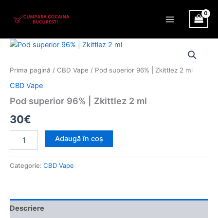
Skip
Main
to
Menu
content
Cantitate
Pod
superior
Prima pagină
/
CBD Vape
/ Pod superior 96% | Zkittlez 2 ml
96%
|
CBD Vape
Zkittlez
Pod superior 96% | Zkittlez 2 ml
2
ml
30
€
Adaugă în coș
Categorie:
CBD Vape
Descriere