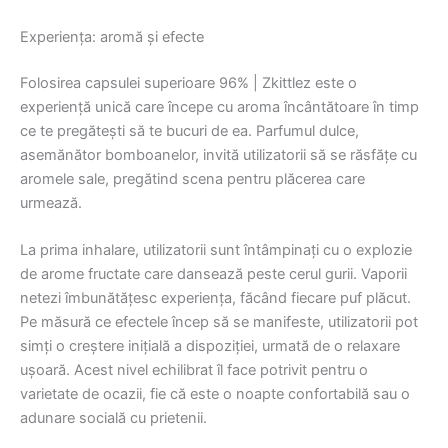
Experiența: aromă și efecte
Folosirea capsulei superioare 96% | Zkittlez este o
experiență unică care începe cu aroma încântătoare în timp
ce te pregătești să te bucuri de ea. Parfumul dulce,
asemănător bomboanelor, invită utilizatorii să se răsfățe cu
aromele sale, pregătind scena pentru plăcerea care
urmează.
La prima inhalare, utilizatorii sunt întâmpinați cu o explozie
de arome fructate care dansează peste cerul gurii. Vaporii
netezi îmbunătățesc experiența, făcând fiecare puf plăcut.
Pe măsură ce efectele încep să se manifeste, utilizatorii pot
simți o creștere inițială a dispoziției, urmată de o relaxare
ușoară. Acest nivel echilibrat îl face potrivit pentru o
varietate de ocazii, fie că este o noapte confortabilă sau o
adunare socială cu prietenii.