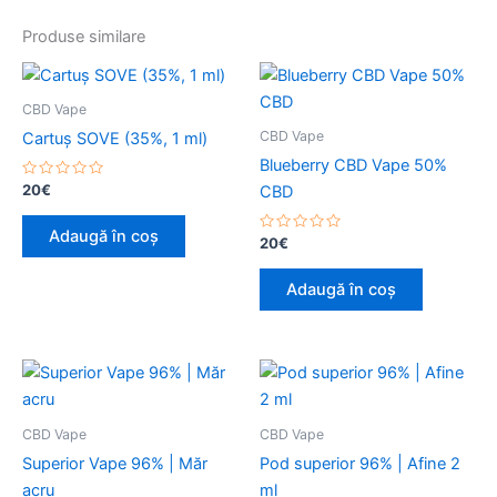
Produse similare
CBD Vape
CBD Vape
Cartuș SOVE (35%, 1 ml)
Blueberry CBD Vape 50%
Evaluat
20
€
CBD
la
0
din
Adaugă în coș
5
Evaluat
20
€
la
0
din
Adaugă în coș
5
CBD Vape
CBD Vape
Superior Vape 96% | Măr
Pod superior 96% | Afine 2
acru
ml