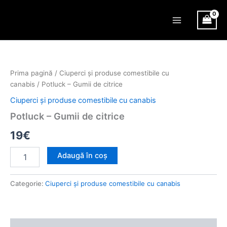
Skip
Main
to
Menu
content
Cantitate
Potluck
–
Prima pagină
/
Ciuperci și produse comestibile cu
Gumii
canabis
/ Potluck – Gumii de citrice
de
citrice
Ciuperci și produse comestibile cu canabis
Potluck – Gumii de citrice
19
€
Adaugă în coș
Categorie:
Ciuperci și produse comestibile cu canabis