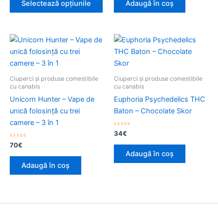
Selectează opțiunile
Adaugă în coș
alese
5
5
în
pagina
produsului.
Ciuperci și produse comestibile
Ciuperci și produse comestibile
cu canabis
cu canabis
Unicorn Hunter – Vape de
Euphoria Psychedelics THC
unică folosință cu trei
Baton – Chocolate Skor
camere – 3 în 1
Evaluat
34
€
la
Evaluat
0
70
€
la
din
Adaugă în coș
0
5
din
Adaugă în coș
5