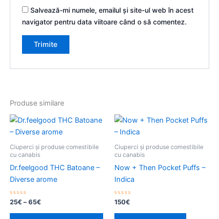
Salvează-mi numele, emailul și site-ul web în acest
navigator pentru data viitoare când o să comentez.
Produse similare
Interval
Acest
de
produs
prețuri:
25€
are
Ciuperci și produse comestibile
Ciuperci și produse comestibile
până
mai
cu canabis
cu canabis
la
multe
Dr.feelgood THC Batoane –
Now + Then Pocket Puffs –
65€
variații.
Diverse arome
Indica
Opțiunile
pot
Evaluat
Evaluat
25
€
–
65
€
150
€
la
la
fi
0
0
din
din