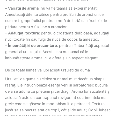
–
Variații de aromă
: nu vă fie teamă să experimentați!
Amestecați diferite citrice pentru profiluri de aromă unice,
cum ar fi grapefruitul pentru o notă de tartă sau fructele de
pădure pentru o fuziune a aromelor.
–
Adăugați textura
: pentru o crostanță delicioasă, adăugați
nuci tocate fin sau fulgi de nucă de cocos la amestec.
–
Îmbunătățiri de prezentare
: pentru a îmbunătăți aspectul
general al ursulețului. Acest lucru nu numai că le
îmbunătățește aroma, ci le oferă și un aspect elegant.
De ce toată lumea va iubi acești ursuleți de gumă
Ursuleții de gumă cu citrice sunt mai mult decât un simplu
răsfăț; Ele întruchipează esența verii și sărbătoresc bucuria
de a se aduna cu prietenii și cei dragi. Aroma lor suculentă și
acidulată este un contrapunct revigorant cu alimentele mai
grele care se găsesc în mod obișnuit la petreceri. Textura
jucăușă se bucură atât de copii, cât și de adulți; Copiii iubesc