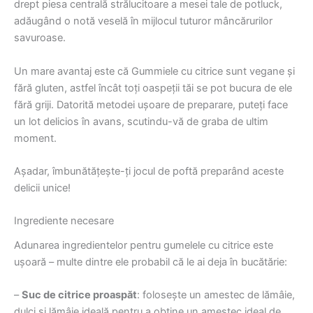
drept piesa centrală strălucitoare a mesei tale de potluck,
adăugând o notă veselă în mijlocul tuturor mâncărurilor
savuroase.
Un mare avantaj este că Gummiele cu citrice sunt vegane și
fără gluten, astfel încât toți oaspeții tăi se pot bucura de ele
fără griji. Datorită metodei ușoare de preparare, puteți face
un lot delicios în avans, scutindu-vă de graba de ultim
moment.
Așadar, îmbunătățește-ți jocul de poftă preparând aceste
delicii unice!
Ingrediente necesare
Adunarea ingredientelor pentru gumelele cu citrice este
ușoară – multe dintre ele probabil că le ai deja în bucătărie:
–
Suc de citrice proaspăt
: folosește un amestec de lămâie,
dulci și lămâie ideală pentru a obține un amestec ideal de