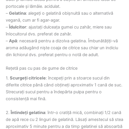
portocale și lămâie. acidulat.
–
Gelatina
: alegeți o gelatină obișnuită sau o alternativă
vegană, cum ar fi agar-agar.
–
Îdulcitor
: ajustați dulceața gumei cu zahăr, miere sau
înlocuitorul dvs. preferat de zahăr.
–
Apă
: necesară pentru a dizolva gelatina. Îmbunătățiți-vă
aroma adăugând niște coaja de citrice sau chiar un indiciu
din lichiorul dvs. preferat pentru o notă de adult.
Rețetă pas cu pas de gume de citrice
1.
Scurgeți citricele
: începeți prin a stoarce sucul din
diferite citrice până când obțineți aproximativ 1 cană de suc.
Strecurați sucul pentru a îndepărta pulpa pentru o
consistență mai fină.
2.
Întindeți gelatina
: într-o cratiță mică, combinați 1/2 cană
de apă rece cu 2 linguri de gelatină. Lăsați amestecul să stea
aproximativ 5 minute pentru a da timp gelatinei să absoarbă