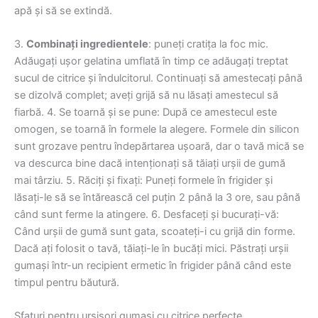
apă și să se extindă.
3.
Combinați ingredientele
: puneți cratița la foc mic.
Adăugați ușor gelatina umflată în timp ce adăugați treptat
sucul de citrice și îndulcitorul. Continuați să amestecați până
se dizolvă complet; aveți grijă să nu lăsați amestecul să
fiarbă. 4. Se toarnă și se pune: După ce amestecul este
omogen, se toarnă în formele la alegere. Formele din silicon
sunt grozave pentru îndepărtarea ușoară, dar o tavă mică se
va descurca bine dacă intenționați să tăiați urșii de gumă
mai târziu. 5. Răciți și fixați: Puneți formele în frigider și
lăsați-le să se întărească cel puțin 2 până la 3 ore, sau până
când sunt ferme la atingere. 6. Desfaceți și bucurați-vă:
Când urșii de gumă sunt gata, scoateți-i cu grijă din forme.
Dacă ați folosit o tavă, tăiați-le în bucăți mici. Păstrați urșii
gumași într-un recipient ermetic în frigider până când este
timpul pentru băutură.
Sfaturi pentru urșișori gumași cu citrice perfecte