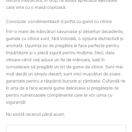
textura mestecată, în timp ce adulții apreciază lejeritatea
care vine cu o masă copioasă.
Concluzie: condimentează-ți pofta cu gumii cu citrice
Într-o mare de mâncăruri savuroase și deserturi decadente,
gumele cu citrice sunt, fără îndoială, o opțiune distractivă și
aromată. Ușurința lor de pregătire le face perfecte pentru
împărtășire și o placă sigură pentru mulțime. Deci, data
viitoare când veți aduce un fel de mâncare, luați în
considerare să pregătiți un lot de gume de citrice. Sunt mai
mult decât un simplu desert; sunt mici mușcături de soare
garantate pentru a răspândi bucurie și zâmbete. Cufundă-te
în arta de a face aceste gume delicioase și pregătește-te
pentru numeroasele complimente care te vor urma cu
siguranță!
Nu există recenzii până acum.