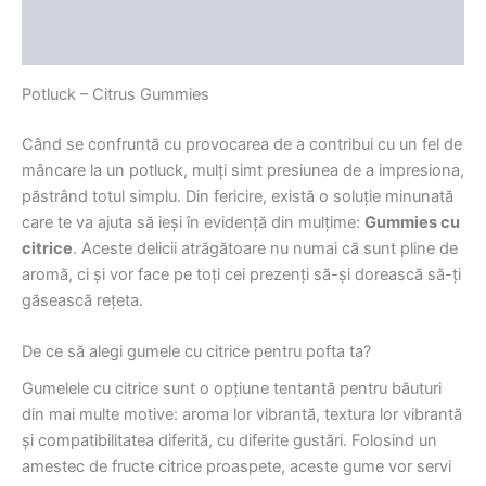
Descriere
Recenzii (0)
Potluck – Citrus Gummies
Când se confruntă cu provocarea de a contribui cu un fel de
mâncare la un potluck, mulți simt presiunea de a impresiona,
păstrând totul simplu. Din fericire, există o soluție minunată
care te va ajuta să ieși în evidență din mulțime:
Gummies cu
citrice
. Aceste delicii atrăgătoare nu numai că sunt pline de
aromă, ci și vor face pe toți cei prezenți să-și dorească să-ți
găsească rețeta.
De ce să alegi gumele cu citrice pentru pofta ta?
Gumelele cu citrice sunt o opțiune tentantă pentru băuturi
din mai multe motive: aroma lor vibrantă, textura lor vibrantă
și compatibilitatea diferită, cu diferite gustări. Folosind un
amestec de fructe citrice proaspete, aceste gume vor servi