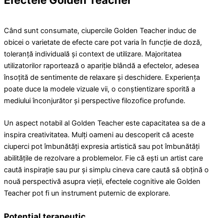
Efectele Golden Teacher
Când sunt consumate, ciupercile Golden Teacher induc de
obicei o varietate de efecte care pot varia în funcție de doză,
toleranță individuală și context de utilizare. Majoritatea
utilizatorilor raportează o apariție blândă a efectelor, adesea
însoțită de sentimente de relaxare și deschidere. Experiența
poate duce la modele vizuale vii, o conștientizare sporită a
mediului înconjurător și perspective filozofice profunde.
Un aspect notabil al Golden Teacher este capacitatea sa de a
inspira creativitatea. Mulți oameni au descoperit că aceste
ciuperci pot îmbunătăți expresia artistică sau pot îmbunătăți
abilitățile de rezolvare a problemelor. Fie că ești un artist care
caută inspirație sau pur și simplu cineva care caută să obțină o
nouă perspectivă asupra vieții, efectele cognitive ale Golden
Teacher pot fi un instrument puternic de explorare.
Potențial terapeutic