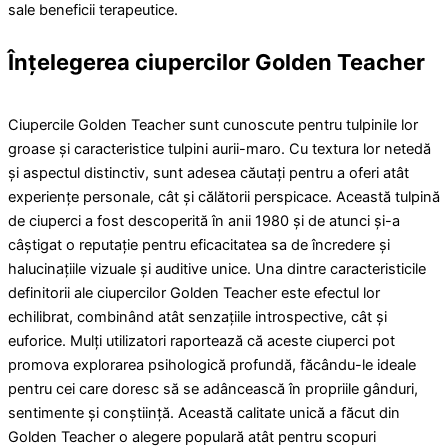
sale beneficii terapeutice.
Înțelegerea ciupercilor Golden Teacher
Ciupercile Golden Teacher sunt cunoscute pentru tulpinile lor
groase și caracteristice tulpini aurii-maro. Cu textura lor netedă
și aspectul distinctiv, sunt adesea căutați pentru a oferi atât
experiențe personale, cât și călătorii perspicace. Această tulpină
de ciuperci a fost descoperită în anii 1980 și de atunci și-a
câștigat o reputație pentru eficacitatea sa de încredere și
halucinațiile vizuale și auditive unice. Una dintre caracteristicile
definitorii ale ciupercilor Golden Teacher este efectul lor
echilibrat, combinând atât senzațiile introspective, cât și
euforice. Mulți utilizatori raportează că aceste ciuperci pot
promova explorarea psihologică profundă, făcându-le ideale
pentru cei care doresc să se adâncească în propriile gânduri,
sentimente și conștiință. Această calitate unică a făcut din
Golden Teacher o alegere populară atât pentru scopuri