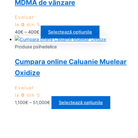
MDMA de vânzare
Evaluat
la
0
din 5
40
€
–
400
€
Selectează opțiunile
Produse psihedelice
Cumpara online Caluanie Muelear
Oxidize
Evaluat
la
0
din 5
1,100
€
–
51,000
€
Selectează opțiunile