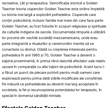
recreative, cât și terapeutice. Semnificația istorică a Golden
Teacher Istoria ciupercilor Golden Teacher este strâns împletită
cu istoria mai largă a explorării psihedelice. Ciupercile care
conțin psilocibină, inclusiv familia mai mare din care face parte
Golden Teacher, au fost folosite în scopuri religioase și spirituale
de culturile indigene de secole. Documentația timpurie a utilizării
lor provine din vechile societăți mezoamericane, unde erau
parte integrantă a ritualurilor și ceremoniilor menite să se
conecteze cu divinul. Odată cu creșterea interesului pentru
psihedelice în anii 1960 și 70, Golden Teacher a devenit o
tulpină proeminentă, în primul rând datorită efectelor sale relativ
ușoare în comparație cu alte tulpini de psilocibină. Acest lucru l-
a făcut un punct de plecare potrivit pentru mulți oameni care
explorează pentru prima dată stările modificate ale conștiinței.
Pe măsură ce psihedelicele au devenit mai larg acceptate în
societate, la fel și recunoașterea potențialului lor terapeutic, în
special în domeniul sănătății mintale.