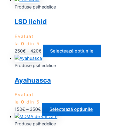
Produse psihedelice
LSD lichid
Evaluat
la
0
din 5
250
€
–
420
€
Selectează opțiunile
Produse psihedelice
Ayahuasca
Evaluat
la
0
din 5
150
€
–
350
€
Selectează opțiunile
Produse psihedelice