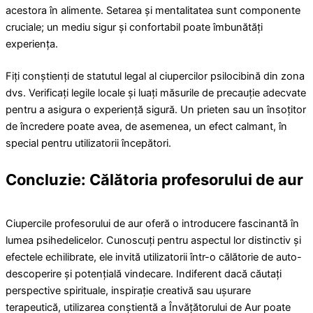
acestora în alimente. Setarea și mentalitatea sunt componente
cruciale; un mediu sigur și confortabil poate îmbunătăți
experiența.
Fiți conștienți de statutul legal al ciupercilor psilocibină din zona
dvs. Verificați legile locale și luați măsurile de precauție adecvate
pentru a asigura o experiență sigură. Un prieten sau un însoțitor
de încredere poate avea, de asemenea, un efect calmant, în
special pentru utilizatorii începători.
Concluzie: Călătoria profesorului de aur
Ciupercile profesorului de aur oferă o introducere fascinantă în
lumea psihedelicelor. Cunoscuți pentru aspectul lor distinctiv și
efectele echilibrate, ele invită utilizatorii într-o călătorie de auto-
descoperire și potențială vindecare. Indiferent dacă căutați
perspective spirituale, inspirație creativă sau ușurare
terapeutică, utilizarea conștientă a Învățătorului de Aur poate