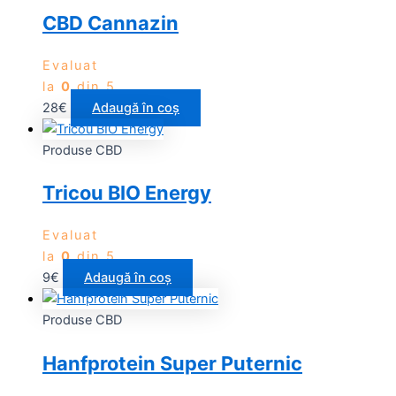
CBD Cannazin
Evaluat
la
0
din 5
28
€
Adaugă în coș
Produse CBD
Tricou BIO Energy
Evaluat
la
0
din 5
9
€
Adaugă în coș
Produse CBD
Hanfprotein Super Puternic