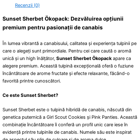
Recenzii (0)
Sunset Sherbet Ökopack: Dezvăluirea opțiunii
premium pentru pasionații de canabis
În lumea vibrantă a canabisului, calitatea și experiența tulpinii pe
care o alegeți sunt primordiale. Pentru cei care caută o aromă
unică și un high înălțător,
Sunset Sherbet Ökopack
apare ca
alegere premium. Această tulpină excepțională oferă o fuziune
încântătoare de arome fructate și efecte relaxante, făcând-o
favorită printre cunoscători.
Ce este Sunset Sherbet?
Sunset Sherbet este o tulpină hibridă de canabis, născută din
genetica puternică a Girl Scout Cookies și Pink Panties. Această
combinație încântătoare îi conferă un profil unic care iese în
evidență printre tulpinile de canabis. Numele său este inspirat
de aspectul său plin de culoare și de aroma dulce,