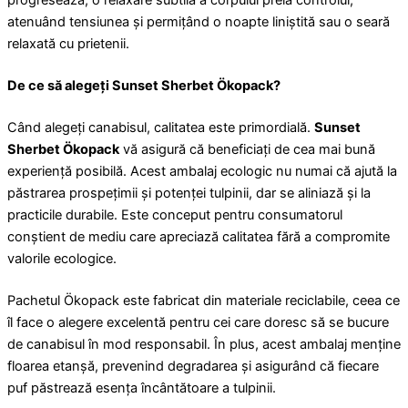
progresează, o relaxare subtilă a corpului preia controlul,
atenuând tensiunea și permițând o noapte liniștită sau o seară
relaxată cu prietenii.
De ce să alegeți Sunset Sherbet Ökopack?
Când alegeți canabisul, calitatea este primordială.
Sunset
Sherbet Ökopack
vă asigură că beneficiați de cea mai bună
experiență posibilă. Acest ambalaj ecologic nu numai că ajută la
păstrarea prospețimii și potenței tulpinii, dar se aliniază și la
practicile durabile. Este conceput pentru consumatorul
conștient de mediu care apreciază calitatea fără a compromite
valorile ecologice.
Pachetul Ökopack este fabricat din materiale reciclabile, ceea ce
îl face o alegere excelentă pentru cei care doresc să se bucure
de canabisul în mod responsabil. În plus, acest ambalaj menține
floarea etanșă, prevenind degradarea și asigurând că fiecare
puf păstrează esența încântătoare a tulpinii.