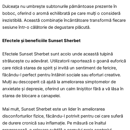
Dulceața nu umbrește subtonurile pământoase prezente în
boboc, oferind o aromă echilibrată pe care mulți o consideră
irezistibilă. Această combinație încântătoare transformă fiecare
sesiune într-o călătorie de degustare plăcută.
Efectele și beneficiile Sunset Sherbet
Efectele Sunset Sherbet sunt acolo unde această tulpină
strălucește cu adevărat. Utilizatorii raportează o goană euforică
care ridică starea de spirit și invită un sentiment de fericire,
făcându-l perfect pentru întâlniri sociale sau eforturi creative.
Mulți au descoperit că ajută la ameliorarea simptomelor de
anxietate și depresie, oferind un calm liniștitor fără a vă lăsa în
starea de blocare a canapelei.
Mai mult, Sunset Sherbet este un lider în ameliorarea
disconforturilor fizice, făcându-l potrivit pentru cei care suferă
de durere cronică sau inflamație. Pe măsură ce înaltul