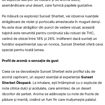
asemănătoare unui desert, care furnică papilele gustative.
Pe măsură ce explorezi Sunset Sherbet, vei observa nuanțele
atrăgătoare de violet și portocaliu amestecate în mugurii denși.
Nu este doar atrăgător din punct de vedere vizual; această
tulpină este renumită pentru conținutul său robust de THC,
variind de obicei între 18% și 26%. Indiferent dacă sunteți un
fumător experimentat sau un novice, Sunset Sherbet oferă ceva
special pentru toată lumea.
Profil de aromă: o senzație de gust
Ceea ce se deosebește Sunset Sherbet este profilul său de
aromă captivant, un aspect esențial al experienței
Sunset
Sherbet Ökopack
. La inhalare, ești întâmpinat cu o explozie de
note citrice dulci și acidulate, care amintesc de un desert
răcoritor de șerbet. Aroma se adâncește cu note de fructe de
pădure și mentă, creând un fum fin care mulțumește palatul.