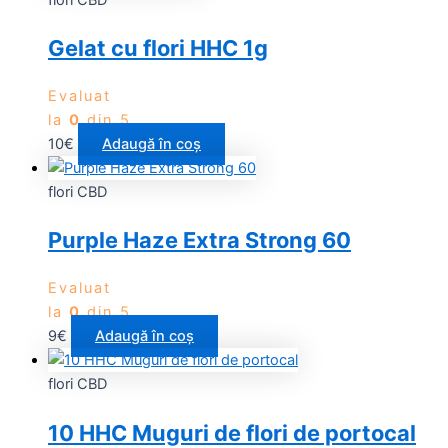
Gelat cu flori HHC 1g
Evaluat
la
0
din 5
10
€
Adaugă în coș
flori CBD
Purple Haze Extra Strong 60
Evaluat
la
0
din 5
9
€
Adaugă în coș
flori CBD
10 HHC Muguri de flori de portocal