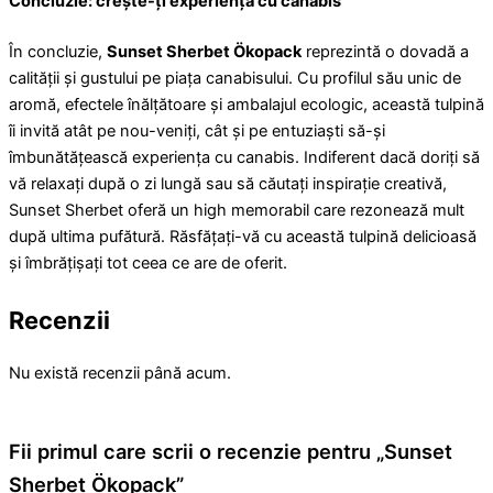
Concluzie: crește-ți experiența cu canabis
În concluzie,
Sunset Sherbet Ökopack
reprezintă o dovadă a
calității și gustului pe piața canabisului. Cu profilul său unic de
aromă, efectele înălțătoare și ambalajul ecologic, această tulpină
îi invită atât pe nou-veniți, cât și pe entuziaști să-și
îmbunătățească experiența cu canabis. Indiferent dacă doriți să
vă relaxați după o zi lungă sau să căutați inspirație creativă,
Sunset Sherbet oferă un high memorabil care rezonează mult
după ultima pufătură. Răsfățați-vă cu această tulpină delicioasă
și îmbrățișați tot ceea ce are de oferit.
Recenzii
Nu există recenzii până acum.
Fii primul care scrii o recenzie pentru „Sunset
Sherbet Ökopack”