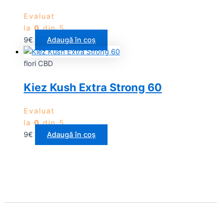
Evaluat
la
0
din 5
9
€
Adaugă în coș
flori CBD
Kiez Kush Extra Strong 60
Evaluat
la
0
din 5
9
€
Adaugă în coș