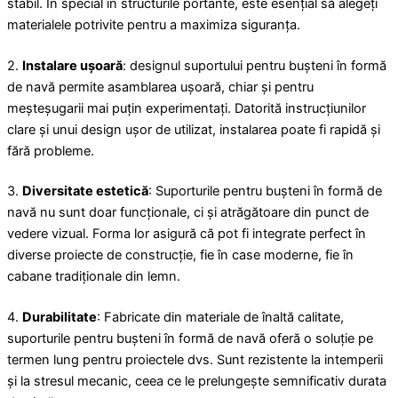
stabil. În special în structurile portante, este esențial să alegeți
materialele potrivite pentru a maximiza siguranța.
2.
Instalare ușoară
: designul suportului pentru bușteni în formă
de navă permite asamblarea ușoară, chiar și pentru
meșteșugarii mai puțin experimentați. Datorită instrucțiunilor
clare și unui design ușor de utilizat, instalarea poate fi rapidă și
fără probleme.
3.
Diversitate estetică
: Suporturile pentru bușteni în formă de
navă nu sunt doar funcționale, ci și atrăgătoare din punct de
vedere vizual. Forma lor asigură că pot fi integrate perfect în
diverse proiecte de construcție, fie în case moderne, fie în
cabane tradiționale din lemn.
4.
Durabilitate
: Fabricate din materiale de înaltă calitate,
suporturile pentru bușteni în formă de navă oferă o soluție pe
termen lung pentru proiectele dvs. Sunt rezistente la intemperii
și la stresul mecanic, ceea ce le prelungește semnificativ durata