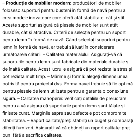
–
Producție de mobilier modern
: producătorii de mobilier
folosesc suporturi pentru bușteni în formă de navă pentru a
crea modele inovatoare care oferă atât stabilitate, cât și stil.
Aceste suporturi asigură că piesele de mobilier sunt atât
durabile, cât și atractive. Criterii de selecție pentru un suport
pentru lemn în formă de navă: Când selectați suporturi pentru
lemn în formă de navă, ar trebui să luați în considerare
următoarele criterii: – Calitatea materialului: Asigurați-vă că
suporturile pentru lemn sunt fabricate din materiale durabile și
de înaltă calitate. Acest lucru le asigură că pot rezista la stres și
pot rezista mult timp. – Mărime și formă: alegeți dimensiunea
potrivită pentru proiectul dvs. Forma navei trebuie să fie optimă
pentru piesele de lemn utilizate pentru a garanta o conexiune
sigură. – Calitatea manoperei: verificați detaliile de prelucrare
pentru a vă asigura că suporturile pentru lemn sunt tăiate și
finisate curat. Marginile aspre sau defectele pot compromite
stabilitatea. – Raport calitate/preț: stabiliți un buget și comparați
diferiți furnizori. Asigurați-vă că obțineți un raport calitate-preț
bun, fără a sacrifica calitatea.