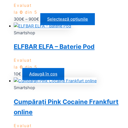
Evaluat
la
0
din 5
300
€
–
900
€
Selectează opțiunile
Smartshop
ELFBAR ELFA – Baterie Pod
Evaluat
la
0
din 5
10
€
Adaugă în coș
Smartshop
Cumpărați Pink Cocaine Frankfurt
online
Evaluat