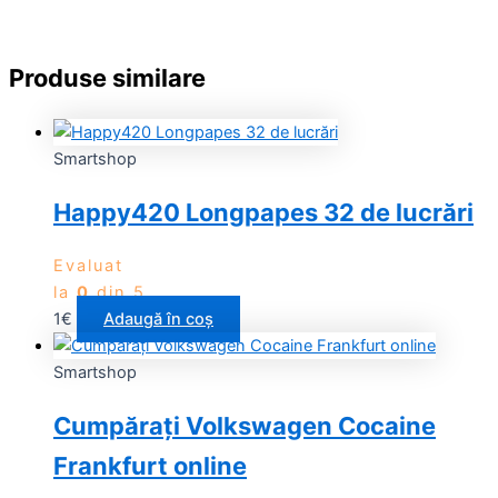
Produse similare
Smartshop
Happy420 Longpapes 32 de lucrări
Evaluat
la
0
din 5
1
€
Adaugă în coș
Smartshop
Cumpărați Volkswagen Cocaine
Frankfurt online